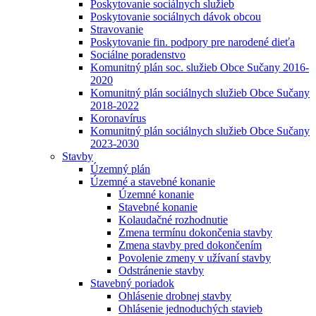
Poskytovanie sociálnych služieb
Poskytovanie sociálnych dávok obcou
Stravovanie
Poskytovanie fin. podpory pre narodené dieťa
Sociálne poradenstvo
Komunitný plán soc. služieb Obce Sučany 2016-
2020
Komunitný plán sociálnych služieb Obce Sučany
2018-2022
Koronavírus
Komunitný plán sociálnych služieb Obce Sučany
2023-2030
Stavby
Územný plán
Územné a stavebné konanie
Územné konanie
Stavebné konanie
Kolaudačné rozhodnutie
Zmena termínu dokončenia stavby
Zmena stavby pred dokončením
Povolenie zmeny v užívaní stavby
Odstránenie stavby
Stavebný poriadok
Ohlásenie drobnej stavby
Ohlásenie jednoduchých stavieb