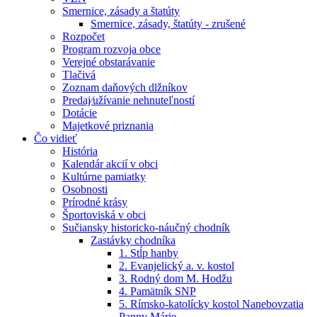
Smernice, zásady a štatúty
Smernice, zásady, štatúty - zrušené
Rozpočet
Program rozvoja obce
Verejné obstarávanie
Tlačivá
Zoznam daňových dlžníkov
Predaj⁄užívanie nehnuteľností
Dotácie
Majetkové priznania
Čo vidieť
História
Kalendár akcií v obci
Kultúrne pamiatky
Osobnosti
Prírodné krásy
Športoviská v obci
Sučiansky historicko-náučný chodník
Zastávky chodníka
1. Stĺp hanby
2. Evanjelický a. v. kostol
3. Rodný dom M. Hodžu
4. Pamätník SNP
5. Rímsko-katolícky kostol Nanebovzatia
Panny Márie