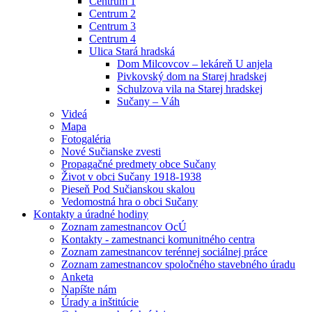
Centrum 1
Centrum 2
Centrum 3
Centrum 4
Ulica Stará hradská
Dom Milcovcov – lekáreň U anjela
Pivkovský dom na Starej hradskej
Schulzova vila na Starej hradskej
Sučany – Váh
Videá
Mapa
Fotogaléria
Nové Sučianske zvesti
Propagačné predmety obce Sučany
Život v obci Sučany 1918-1938
Pieseň Pod Sučianskou skalou
Vedomostná hra o obci Sučany
Kontakty a úradné hodiny
Zoznam zamestnancov OcÚ
Kontakty - zamestnanci komunitného centra
Zoznam zamestnancov terénnej sociálnej práce
Zoznam zamestnancov spoločného stavebného úradu
Anketa
Napíšte nám
Úrady a inštitúcie