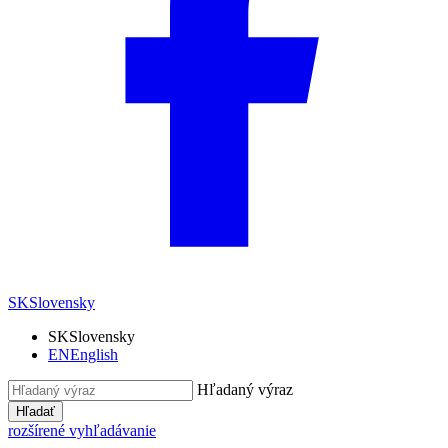
SK
Slovensky
SK
Slovensky
EN
English
Hľadaný výraz
Hľadať
rozšírené vyhľadávanie