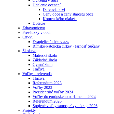
Cvičenia v obci
Udelenie ocenení
Darcovia krvi
Ceny obce a ceny starostu obce
Komenského plaketa
Dotácie
Zdravotníctvo
Prevádzky v obci
Cirkvi
Evanjelická cirkev a.v.
Rímsko-katolícka cirkev - farnosť Sučany
Školstvo
Materská škola
Základná škola
Gymnázium
Tlačivá
Voľby a referendá
Tlačivá
Referendum 2023
Voľby 2023
Prezidentské voľby 2024
Voľby do európskeho parlamentu 2024
Referendum 2026
Spojené voľby samosprávy a kraje 2026
Projekty