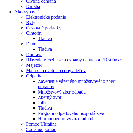
Civilná ochrana
Družba
Ako vybaviť
Elektronické podanie
Byty
Cestovné poriadky
Cintorín
Tlačivá
Dane
Tlačivá
Doprava
Hlásenia v rozhlase a oznamy na web a FB stránke
Majetok
Matrika a evidencia obyvateľov
Odpady
Zavedenie váženého množstvového zberu
odpadov
Množstvový zber odpadu
Zberný dvor
Info
Tlačivá
Program odpadového hospodárstva
Harmonogram vývozu odpadu
Pomoc Ukrajine
Sociálna pomoc