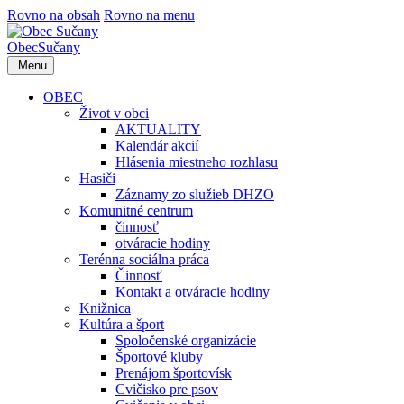
Rovno na obsah
Rovno na menu
Obec
Sučany
Menu
OBEC
Život v obci
AKTUALITY
Kalendár akcií
Hlásenia miestneho rozhlasu
Hasiči
Záznamy zo služieb DHZO
Komunitné centrum
činnosť
otváracie hodiny
Terénna sociálna práca
Činnosť
Kontakt a otváracie hodiny
Knižnica
Kultúra a šport
Spoločenské organizácie
Športové kluby
Prenájom športovísk
Cvičisko pre psov