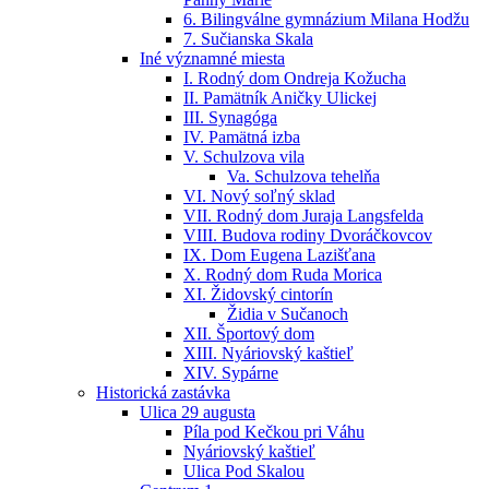
6. Bilingválne gymnázium Milana Hodžu
7. Sučianska Skala
Iné významné miesta
I. Rodný dom Ondreja Kožucha
II. Pamätník Aničky Ulickej
III. Synagóga
IV. Pamätná izba
V. Schulzova vila
Va. Schulzova tehelňa
VI. Nový soľný sklad
VII. Rodný dom Juraja Langsfelda
VIII. Budova rodiny Dvoráčkovcov
IX. Dom Eugena Lazišťana
X. Rodný dom Ruda Morica
XI. Židovský cintorín
Židia v Sučanoch
XII. Športový dom
XIII. Nyáriovský kaštieľ
XIV. Sypárne
Historická zastávka
Ulica 29 augusta
Píla pod Kečkou pri Váhu
Nyáriovský kaštieľ
Ulica Pod Skalou