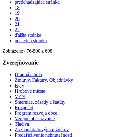
predchádzajúca stránka
18
19
20
21
22
ďalšia stránka
posledná stránka
Zobrazené
476
-
500
z 698
Zverejňovanie
Úradná tabula
Zmluvy, Faktúry, Objednávky
Byty
Hrobové miesta
VZN
Smernice, zásady a štatúty
Rozpočet
Program rozvoja obce
Verejné obstarávanie
Tlačivá
Zoznam daňových dlžníkov
Predaj⁄užívanie nehnuteľností