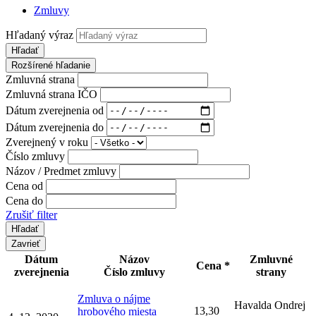
Zmluvy
Hľadaný výraz
Hľadať
Rozšírené hľadanie
Zmluvná strana
Zmluvná strana IČO
Dátum zverejnenia od
Dátum zverejnenia do
Zverejnený v roku
Číslo zmluvy
Názov / Predmet zmluvy
Cena od
Cena do
Zrušiť filter
Zavrieť
Dátum
Názov
Zmluvné
Cena *
zverejnenia
Číslo zmluvy
strany
Zmluva o nájme
Havalda Ondrej
13,30
hrobového miesta