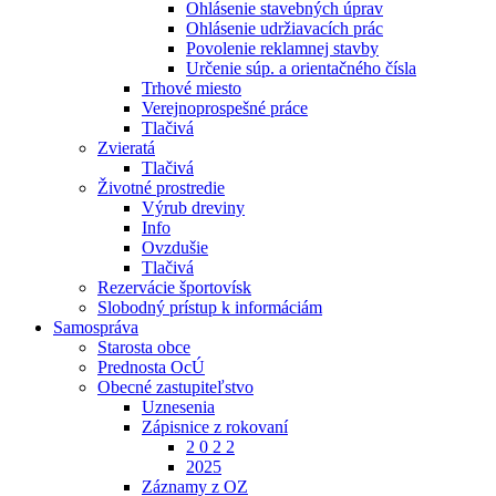
Ohlásenie stavebných úprav
Ohlásenie udržiavacích prác
Povolenie reklamnej stavby
Určenie súp. a orientačného čísla
Trhové miesto
Verejnoprospešné práce
Tlačivá
Zvieratá
Tlačivá
Životné prostredie
Výrub dreviny
Info
Ovzdušie
Tlačivá
Rezervácie športovísk
Slobodný prístup k informáciám
Samospráva
Starosta obce
Prednosta OcÚ
Obecné zastupiteľstvo
Uznesenia
Zápisnice z rokovaní
2 0 2 2
2025
Záznamy z OZ