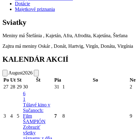
Dotácie
Majetkové priznania
Sviatky
Meniny má
Štefánia
, Kajetán, Afra, Afrodita, Kajetána, Štefana
Zajtra má meniny
Oskár
, Donát, Hartvig, Virgín, Donáta, Virgínia
KALENDÁR AKCIÍ
August
2026
Po
Ut
St
Št
Pia
So
Ne
27
28
29
30
31
1
2
6
1
Túlavé kino v
Sučanoch:
3
4
5
Film
7
8
9
ŠAMPIÓN
Zobraziť
všetky
záznamy z dňa