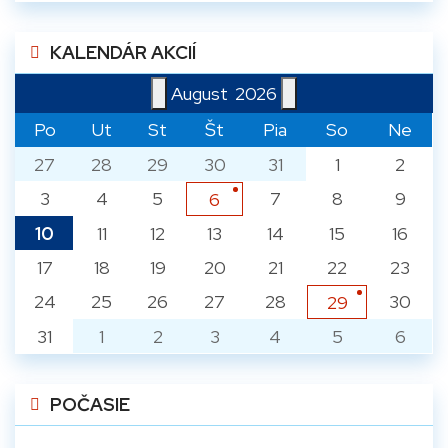
KALENDÁR AKCIÍ
August
2026
Po
Ut
St
Št
Pia
So
Ne
27
28
29
30
31
1
2
3
4
5
7
8
9
6
10
11
12
13
14
15
16
17
18
19
20
21
22
23
24
25
26
27
28
30
29
31
1
2
3
4
5
6
POČASIE