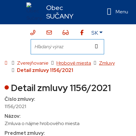
Rovno na obsah
Rovno na menu
Obec
Menu
SUČANY
Slovensky
SK
043/424 10 10
sekretariat@sucany.sk
Zjednodušená verzia webu
Hľadaný výraz
Hľadať
Úvodná stránka
Zverejňovanie
Hrobové miesta
Zmluvy
Detail zmluvy 1156/2021
Detail zmluvy 1156/2021
Číslo zmluvy:
1156/2021
Názov:
Zmluva o nájme hrobového miesta
Predmet zmluvy: