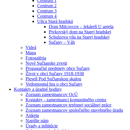
Centrum 1
Centrum 2
Centrum 3
Centrum 4
Ulica Stará hradská
Dom Milcovcov – lekáreň U anjela
Pivkovský dom na Starej hradskej
Schulzova vila na Starej hradskej
Sučany – Váh
Videá
Mapa
Fotogaléria
Nové Sučianske zvesti
Propagačné predmety obce Sučany
Život v obci Sučany 1918-1938
Pieseň Pod Sučianskou skalou
Vedomostná hra o obci Sučany
Kontakty a úradné hodiny
Zoznam zamestnancov OcÚ
Kontakty - zamestnanci komunitného centra
Zoznam zamestnancov terénnej sociálnej práce
Zoznam zamestnancov spoločného stavebného úradu
Anketa
Napíšte nám
Úrady a inštitúcie