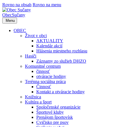
Rovno na obsah
Rovno na menu
Obec
Sučany
Menu
OBEC
Život v obci
AKTUALITY
Kalendár akcií
Hlásenia miestneho rozhlasu
Hasiči
Záznamy zo služieb DHZO
Komunitné centrum
činnosť
otváracie hodiny
Terénna sociálna práca
Činnosť
Kontakt a otváracie hodiny
Knižnica
Kultúra a šport
Spoločenské organizácie
Športové kluby
Prenájom športovísk
Cvičisko pre psov