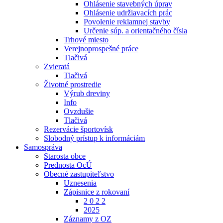
Ohlásenie stavebných úprav
Ohlásenie udržiavacích prác
Povolenie reklamnej stavby
Určenie súp. a orientačného čísla
Trhové miesto
Verejnoprospešné práce
Tlačivá
Zvieratá
Tlačivá
Životné prostredie
Výrub dreviny
Info
Ovzdušie
Tlačivá
Rezervácie športovísk
Slobodný prístup k informáciám
Samospráva
Starosta obce
Prednosta OcÚ
Obecné zastupiteľstvo
Uznesenia
Zápisnice z rokovaní
2 0 2 2
2025
Záznamy z OZ