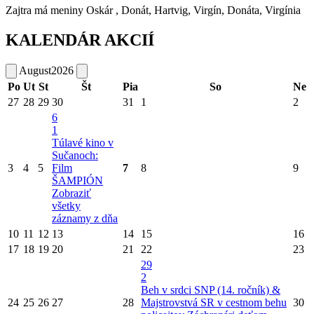
Zajtra má meniny
Oskár
, Donát, Hartvig, Virgín, Donáta, Virgínia
KALENDÁR AKCIÍ
August
2026
Po
Ut
St
Št
Pia
So
Ne
27
28
29
30
31
1
2
6
1
Túlavé kino v
Sučanoch:
3
4
5
Film
7
8
9
ŠAMPIÓN
Zobraziť
všetky
záznamy z dňa
10
11
12
13
14
15
16
17
18
19
20
21
22
23
29
2
Beh v srdci SNP (14. ročník) &
24
25
26
27
28
Majstrovstvá SR v cestnom behu
30