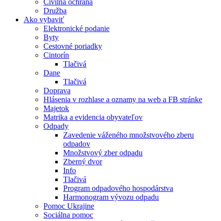
Civilná ochrana
Družba
Ako vybaviť
Elektronické podanie
Byty
Cestovné poriadky
Cintorín
Tlačivá
Dane
Tlačivá
Doprava
Hlásenia v rozhlase a oznamy na web a FB stránke
Majetok
Matrika a evidencia obyvateľov
Odpady
Zavedenie váženého množstvového zberu
odpadov
Množstvový zber odpadu
Zberný dvor
Info
Tlačivá
Program odpadového hospodárstva
Harmonogram vývozu odpadu
Pomoc Ukrajine
Sociálna pomoc