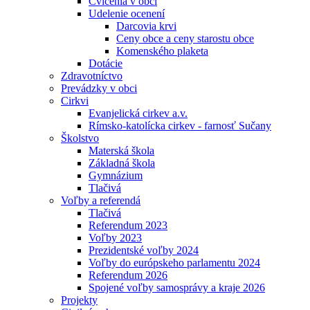
Cvičenia v obci
Udelenie ocenení
Darcovia krvi
Ceny obce a ceny starostu obce
Komenského plaketa
Dotácie
Zdravotníctvo
Prevádzky v obci
Cirkvi
Evanjelická cirkev a.v.
Rímsko-katolícka cirkev - farnosť Sučany
Školstvo
Materská škola
Základná škola
Gymnázium
Tlačivá
Voľby a referendá
Tlačivá
Referendum 2023
Voľby 2023
Prezidentské voľby 2024
Voľby do európskeho parlamentu 2024
Referendum 2026
Spojené voľby samosprávy a kraje 2026
Projekty