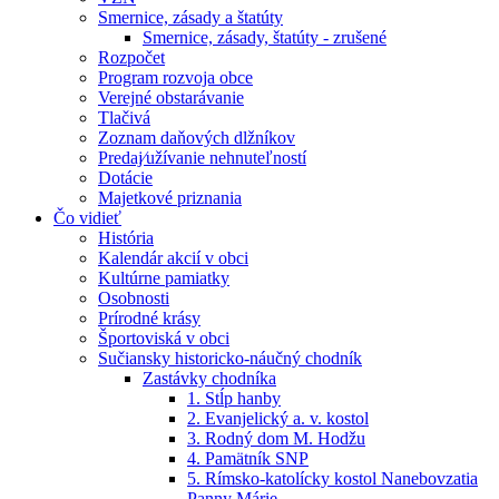
Smernice, zásady a štatúty
Smernice, zásady, štatúty - zrušené
Rozpočet
Program rozvoja obce
Verejné obstarávanie
Tlačivá
Zoznam daňových dlžníkov
Predaj⁄užívanie nehnuteľností
Dotácie
Majetkové priznania
Čo vidieť
História
Kalendár akcií v obci
Kultúrne pamiatky
Osobnosti
Prírodné krásy
Športoviská v obci
Sučiansky historicko-náučný chodník
Zastávky chodníka
1. Stĺp hanby
2. Evanjelický a. v. kostol
3. Rodný dom M. Hodžu
4. Pamätník SNP
5. Rímsko-katolícky kostol Nanebovzatia
Panny Márie