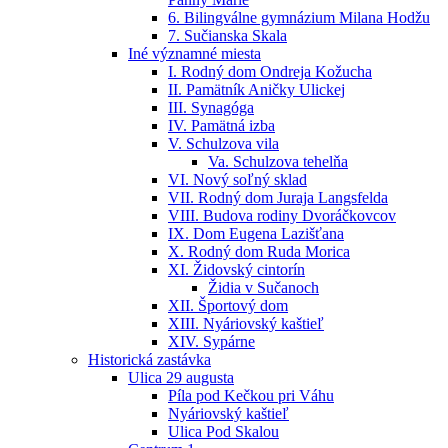
6. Bilingválne gymnázium Milana Hodžu
7. Sučianska Skala
Iné významné miesta
I. Rodný dom Ondreja Kožucha
II. Pamätník Aničky Ulickej
III. Synagóga
IV. Pamätná izba
V. Schulzova vila
Va. Schulzova tehelňa
VI. Nový soľný sklad
VII. Rodný dom Juraja Langsfelda
VIII. Budova rodiny Dvoráčkovcov
IX. Dom Eugena Lazišťana
X. Rodný dom Ruda Morica
XI. Židovský cintorín
Židia v Sučanoch
XII. Športový dom
XIII. Nyáriovský kaštieľ
XIV. Sypárne
Historická zastávka
Ulica 29 augusta
Píla pod Kečkou pri Váhu
Nyáriovský kaštieľ
Ulica Pod Skalou