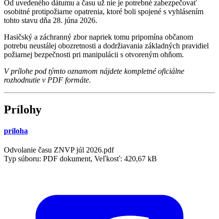
Od uvedeného dátumu a času už nie je potrebné zabezpečovať
osobitné protipožiarne opatrenia, ktoré boli spojené s vyhlásením
tohto stavu dňa 28. júna 2026.
Hasičský a záchranný zbor napriek tomu pripomína občanom
potrebu neustálej obozretnosti a dodržiavania základných pravidiel
požiarnej bezpečnosti pri manipulácii s otvoreným ohňom.
V prílohe pod týmto oznamom nájdete kompletné oficiálne
rozhodnutie v PDF formáte.
Prílohy
príloha
Odvolanie času ZNVP júl 2026.pdf
Typ súboru: PDF dokument, Veľkosť: 420,67 kB