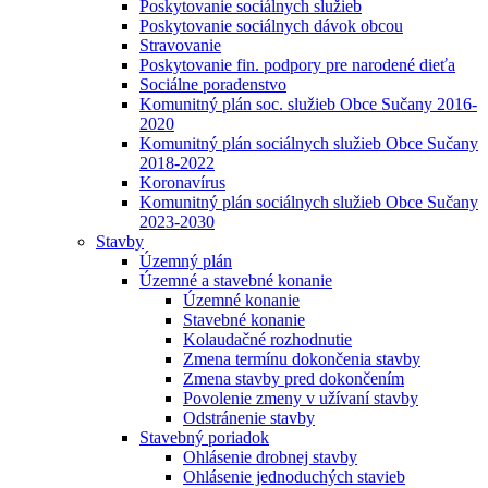
Poskytovanie sociálnych služieb
Poskytovanie sociálnych dávok obcou
Stravovanie
Poskytovanie fin. podpory pre narodené dieťa
Sociálne poradenstvo
Komunitný plán soc. služieb Obce Sučany 2016-
2020
Komunitný plán sociálnych služieb Obce Sučany
2018-2022
Koronavírus
Komunitný plán sociálnych služieb Obce Sučany
2023-2030
Stavby
Územný plán
Územné a stavebné konanie
Územné konanie
Stavebné konanie
Kolaudačné rozhodnutie
Zmena termínu dokončenia stavby
Zmena stavby pred dokončením
Povolenie zmeny v užívaní stavby
Odstránenie stavby
Stavebný poriadok
Ohlásenie drobnej stavby
Ohlásenie jednoduchých stavieb