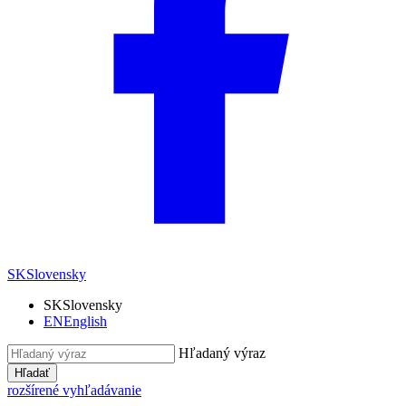
SK
Slovensky
SK
Slovensky
EN
English
Hľadaný výraz
Hľadať
rozšírené vyhľadávanie