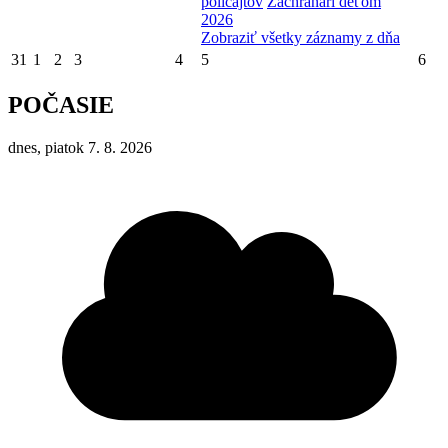
policajtov
Záchranári deťom
2026
Zobraziť všetky záznamy z dňa
31
1
2
3
4
5
6
POČASIE
dnes, piatok 7. 8. 2026