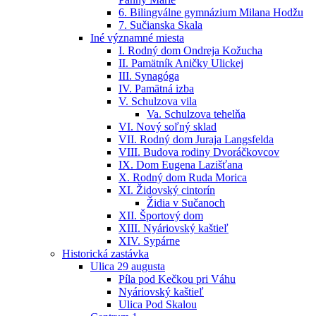
6. Bilingválne gymnázium Milana Hodžu
7. Sučianska Skala
Iné významné miesta
I. Rodný dom Ondreja Kožucha
II. Pamätník Aničky Ulickej
III. Synagóga
IV. Pamätná izba
V. Schulzova vila
Va. Schulzova tehelňa
VI. Nový soľný sklad
VII. Rodný dom Juraja Langsfelda
VIII. Budova rodiny Dvoráčkovcov
IX. Dom Eugena Lazišťana
X. Rodný dom Ruda Morica
XI. Židovský cintorín
Židia v Sučanoch
XII. Športový dom
XIII. Nyáriovský kaštieľ
XIV. Sypárne
Historická zastávka
Ulica 29 augusta
Píla pod Kečkou pri Váhu
Nyáriovský kaštieľ
Ulica Pod Skalou