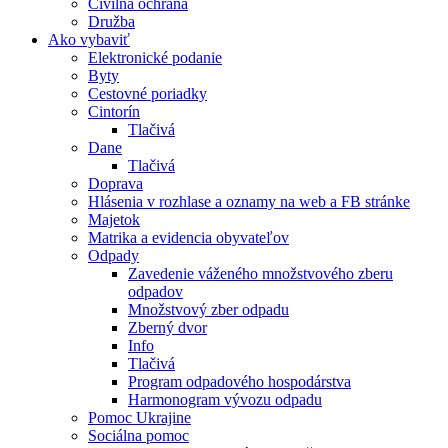
Civilná ochrana
Družba
Ako vybaviť
Elektronické podanie
Byty
Cestovné poriadky
Cintorín
Tlačivá
Dane
Tlačivá
Doprava
Hlásenia v rozhlase a oznamy na web a FB stránke
Majetok
Matrika a evidencia obyvateľov
Odpady
Zavedenie váženého množstvového zberu
odpadov
Množstvový zber odpadu
Zberný dvor
Info
Tlačivá
Program odpadového hospodárstva
Harmonogram vývozu odpadu
Pomoc Ukrajine
Sociálna pomoc