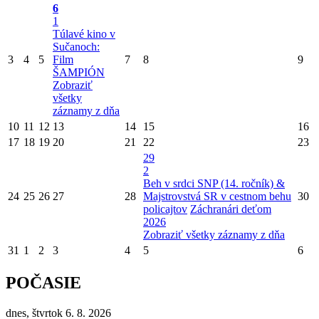
6
1
Túlavé kino v
Sučanoch:
3
4
5
Film
7
8
9
ŠAMPIÓN
Zobraziť
všetky
záznamy z dňa
10
11
12
13
14
15
16
17
18
19
20
21
22
23
29
2
Beh v srdci SNP (14. ročník) &
24
25
26
27
28
Majstrovstvá SR v cestnom behu
30
policajtov
Záchranári deťom
2026
Zobraziť všetky záznamy z dňa
31
1
2
3
4
5
6
POČASIE
dnes, štvrtok 6. 8. 2026