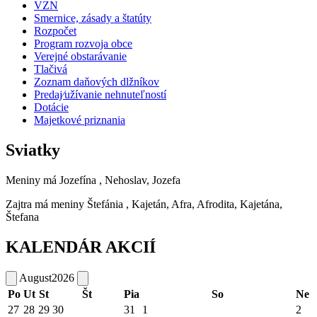
VZN
Smernice, zásady a štatúty
Rozpočet
Program rozvoja obce
Verejné obstarávanie
Tlačivá
Zoznam daňových dlžníkov
Predaj⁄užívanie nehnuteľností
Dotácie
Majetkové priznania
Sviatky
Meniny má
Jozefína
, Nehoslav, Jozefa
Zajtra má meniny
Štefánia
, Kajetán, Afra, Afrodita, Kajetána,
Štefana
KALENDÁR AKCIÍ
August
2026
Po
Ut
St
Št
Pia
So
Ne
27
28
29
30
31
1
2