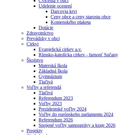
Cvičenia v obci
Udelenie ocenení
Darcovia krvi
Ceny obce a ceny starostu obce
Komenského plaketa
Dotácie
Zdravotníctvo
Prevádzky v obci
Cirkvi
Evanjelická cirkev a.v.
Rímsko-katolícka cirkev - farnosť Sučany
Školstvo
Materská škola
Základná škola
Gymnázium
Tlačivá
Voľby a referendá
Tlačivá
Referendum 2023
Voľby 2023
Prezidentské voľby 2024
Voľby do európskeho parlamentu 2024
Referendum 2026
Spojené voľby samosprávy a kraje 2026
Projekty