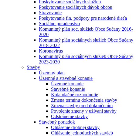
Poskytovanie sociálnych služieb
Poskytovanie sociálnych dávok obcou
Stravovanie
Poskytovanie fin. podpory pre narodené dieťa
Sociálne poradenstvo
Komunitný plán soc. služieb Obce Sučany 2016-
2020
Komunitný plán sociálnych služieb Obce Sučany
2018-2022
Koronavírus
Komunitný plán sociálnych služieb Obce Sučany
2023-2030
Stavby
Územný plán
Územné a stavebné konanie
Územné konanie
Stavebné konanie
Kolaudačné rozhodnutie
Zmena termínu dokončenia stavby
Zmena stavby pred dokončením
Povolenie zmeny v užívaní stavby
Odstránenie stavby
Stavebný poriadok
Ohlásenie drobnej stavby
Ohlásenie jednoduchých stavieb