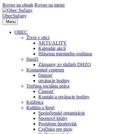
Rovno na obsah
Rovno na menu
Obec
Sučany
Menu
OBEC
Život v obci
AKTUALITY
Kalendár akcií
Hlásenia miestneho rozhlasu
Hasiči
Záznamy zo služieb DHZO
Komunitné centrum
činnosť
otváracie hodiny
Terénna sociálna práca
Činnosť
Kontakt a otváracie hodiny
Knižnica
Kultúra a šport
Spoločenské organizácie
Športové kluby
Prenájom športovísk
Cvičisko pre psov