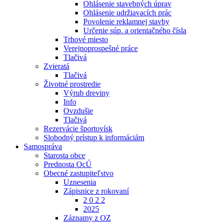
Ohlásenie stavebných úprav
Ohlásenie udržiavacích prác
Povolenie reklamnej stavby
Určenie súp. a orientačného čísla
Trhové miesto
Verejnoprospešné práce
Tlačivá
Zvieratá
Tlačivá
Životné prostredie
Výrub dreviny
Info
Ovzdušie
Tlačivá
Rezervácie športovísk
Slobodný prístup k informáciám
Samospráva
Starosta obce
Prednosta OcÚ
Obecné zastupiteľstvo
Uznesenia
Zápisnice z rokovaní
2 0 2 2
2025
Záznamy z OZ