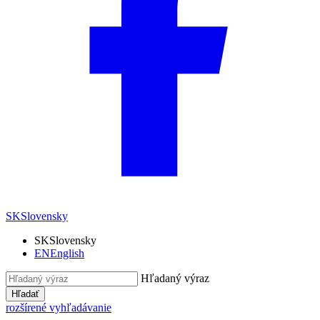
SK
Slovensky
SK
Slovensky
EN
English
Hľadaný výraz
Hľadať
rozšírené vyhľadávanie