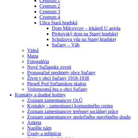
Centrum 1
Centrum 2
Centrum 3
Centrum 4
Ulica Stará hradská
Dom Milcovcov – lekáreň U anjela
Pivkovský dom na Starej hradskej
Schulzova vila na Starej hradskej
Sučany – Váh
Videá
Mapa
Fotogaléria
Nové Sučianske zvesti
Propagačné predmety obce Sučany
Život v obci Sučany 1918-1938
Pieseň Pod Sučianskou skalou
Vedomostná hra o obci Sučany
Kontakty a úradné hodiny
Zoznam zamestnancov OcÚ
Kontakty - zamestnanci komunitného centra
Zoznam zamestnancov terénnej sociálnej práce
Zoznam zamestnancov spoločného stavebného úradu
Anketa
Napíšte nám
Úrady a inštitúcie