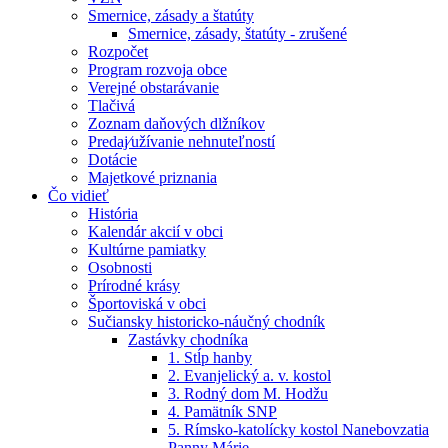
Smernice, zásady a štatúty
Smernice, zásady, štatúty - zrušené
Rozpočet
Program rozvoja obce
Verejné obstarávanie
Tlačivá
Zoznam daňových dlžníkov
Predaj⁄užívanie nehnuteľností
Dotácie
Majetkové priznania
Čo vidieť
História
Kalendár akcií v obci
Kultúrne pamiatky
Osobnosti
Prírodné krásy
Športoviská v obci
Sučiansky historicko-náučný chodník
Zastávky chodníka
1. Stĺp hanby
2. Evanjelický a. v. kostol
3. Rodný dom M. Hodžu
4. Pamätník SNP
5. Rímsko-katolícky kostol Nanebovzatia
Panny Márie