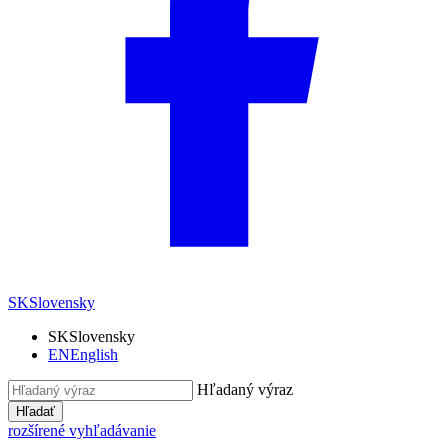
SK
Slovensky
SK
Slovensky
EN
English
Hľadaný výraz
Hľadať
rozšírené vyhľadávanie