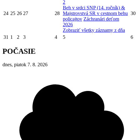
2
Beh v srdci SNP (14. ročník) &
24
25
26
27
28
Majstrovstvá SR v cestnom behu
30
policajtov
Záchranári deťom
2026
Zobraziť všetky záznamy z dňa
31
1
2
3
4
5
6
POČASIE
dnes, piatok 7. 8. 2026