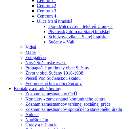
Centrum 1
Centrum 2
Centrum 3
Centrum 4
Ulica Stará hradská
Dom Milcovcov – lekáreň U anjela
Pivkovský dom na Starej hradskej
Schulzova vila na Starej hradskej
Sučany – Váh
Videá
Mapa
Fotogaléria
Nové Sučianske zvesti
Propagačné predmety obce Sučany
Život v obci Sučany 1918-1938
Pieseň Pod Sučianskou skalou
Vedomostná hra o obci Sučany
Kontakty a úradné hodiny
Zoznam zamestnancov OcÚ
Kontakty - zamestnanci komunitného centra
Zoznam zamestnancov terénnej sociálnej práce
Zoznam zamestnancov spoločného stavebného úradu
Anketa
Napíšte nám
Úrady a inštitúcie