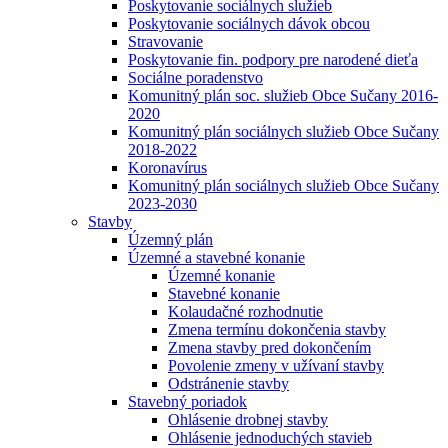
Poskytovanie sociálnych služieb
Poskytovanie sociálnych dávok obcou
Stravovanie
Poskytovanie fin. podpory pre narodené dieťa
Sociálne poradenstvo
Komunitný plán soc. služieb Obce Sučany 2016-
2020
Komunitný plán sociálnych služieb Obce Sučany
2018-2022
Koronavírus
Komunitný plán sociálnych služieb Obce Sučany
2023-2030
Stavby
Územný plán
Územné a stavebné konanie
Územné konanie
Stavebné konanie
Kolaudačné rozhodnutie
Zmena termínu dokončenia stavby
Zmena stavby pred dokončením
Povolenie zmeny v užívaní stavby
Odstránenie stavby
Stavebný poriadok
Ohlásenie drobnej stavby
Ohlásenie jednoduchých stavieb