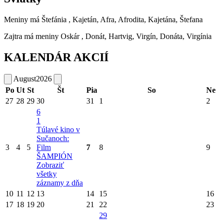
Meniny má
Štefánia
, Kajetán, Afra, Afrodita, Kajetána, Štefana
Zajtra má meniny
Oskár
, Donát, Hartvig, Virgín, Donáta, Virgínia
KALENDÁR AKCIÍ
August
2026
Po
Ut
St
Št
Pia
So
Ne
27
28
29
30
31
1
2
6
1
Túlavé kino v
Sučanoch:
3
4
5
Film
7
8
9
ŠAMPIÓN
Zobraziť
všetky
záznamy z dňa
10
11
12
13
14
15
16
17
18
19
20
21
22
23
29