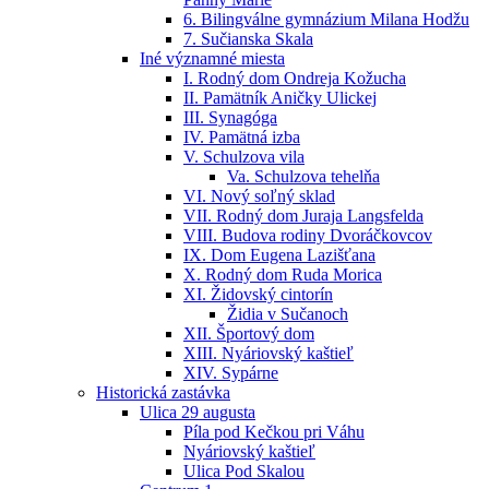
6. Bilingválne gymnázium Milana Hodžu
7. Sučianska Skala
Iné významné miesta
I. Rodný dom Ondreja Kožucha
II. Pamätník Aničky Ulickej
III. Synagóga
IV. Pamätná izba
V. Schulzova vila
Va. Schulzova tehelňa
VI. Nový soľný sklad
VII. Rodný dom Juraja Langsfelda
VIII. Budova rodiny Dvoráčkovcov
IX. Dom Eugena Lazišťana
X. Rodný dom Ruda Morica
XI. Židovský cintorín
Židia v Sučanoch
XII. Športový dom
XIII. Nyáriovský kaštieľ
XIV. Sypárne
Historická zastávka
Ulica 29 augusta
Píla pod Kečkou pri Váhu
Nyáriovský kaštieľ
Ulica Pod Skalou