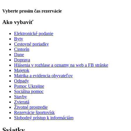
Vyberte prosím čas rezervácie
Ako vybaviť
Elektronické podanie
Byty
Cestovné poriadky
Cintorín
Dane
Doprava
Hlásenia v rozhlase a oznamy na web a FB stránke
Majetok
Matrika a evidencia obyvateľov
Odpady
Pomoc Ukrajine
Sociálna pomoc
Stavby
Zvieratá
Životné prostredie
Rezervácie športovísk
Slobodný prístup k informáciám
Sviatky