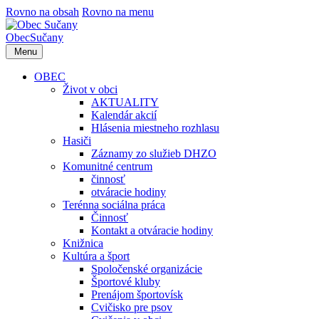
Rovno na obsah
Rovno na menu
Obec
Sučany
Menu
OBEC
Život v obci
AKTUALITY
Kalendár akcií
Hlásenia miestneho rozhlasu
Hasiči
Záznamy zo služieb DHZO
Komunitné centrum
činnosť
otváracie hodiny
Terénna sociálna práca
Činnosť
Kontakt a otváracie hodiny
Knižnica
Kultúra a šport
Spoločenské organizácie
Športové kluby
Prenájom športovísk
Cvičisko pre psov