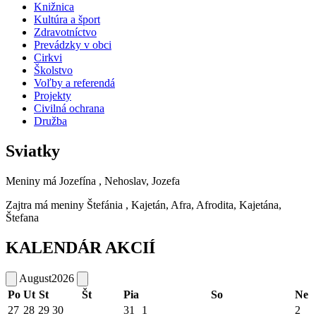
Knižnica
Kultúra a šport
Zdravotníctvo
Prevádzky v obci
Cirkvi
Školstvo
Voľby a referendá
Projekty
Civilná ochrana
Družba
Sviatky
Meniny má
Jozefína
, Nehoslav, Jozefa
Zajtra má meniny
Štefánia
, Kajetán, Afra, Afrodita, Kajetána,
Štefana
KALENDÁR AKCIÍ
August
2026
Po
Ut
St
Št
Pia
So
Ne
27
28
29
30
31
1
2