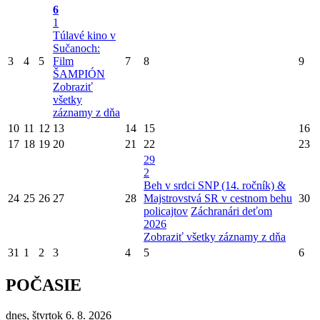
6
1
Túlavé kino v
Sučanoch:
3
4
5
Film
7
8
9
ŠAMPIÓN
Zobraziť
všetky
záznamy z dňa
10
11
12
13
14
15
16
17
18
19
20
21
22
23
29
2
Beh v srdci SNP (14. ročník) &
24
25
26
27
28
Majstrovstvá SR v cestnom behu
30
policajtov
Záchranári deťom
2026
Zobraziť všetky záznamy z dňa
31
1
2
3
4
5
6
POČASIE
dnes, štvrtok 6. 8. 2026