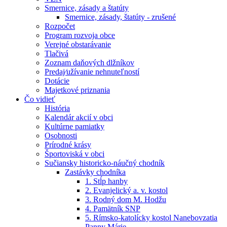
Smernice, zásady a štatúty
Smernice, zásady, štatúty - zrušené
Rozpočet
Program rozvoja obce
Verejné obstarávanie
Tlačivá
Zoznam daňových dlžníkov
Predaj⁄užívanie nehnuteľností
Dotácie
Majetkové priznania
Čo vidieť
História
Kalendár akcií v obci
Kultúrne pamiatky
Osobnosti
Prírodné krásy
Športoviská v obci
Sučiansky historicko-náučný chodník
Zastávky chodníka
1. Stĺp hanby
2. Evanjelický a. v. kostol
3. Rodný dom M. Hodžu
4. Pamätník SNP
5. Rímsko-katolícky kostol Nanebovzatia
Panny Márie