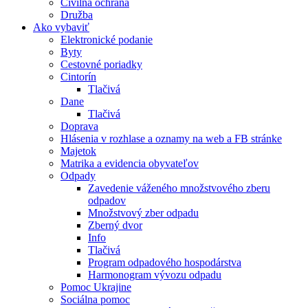
Civilná ochrana
Družba
Ako vybaviť
Elektronické podanie
Byty
Cestovné poriadky
Cintorín
Tlačivá
Dane
Tlačivá
Doprava
Hlásenia v rozhlase a oznamy na web a FB stránke
Majetok
Matrika a evidencia obyvateľov
Odpady
Zavedenie váženého množstvového zberu
odpadov
Množstvový zber odpadu
Zberný dvor
Info
Tlačivá
Program odpadového hospodárstva
Harmonogram vývozu odpadu
Pomoc Ukrajine
Sociálna pomoc