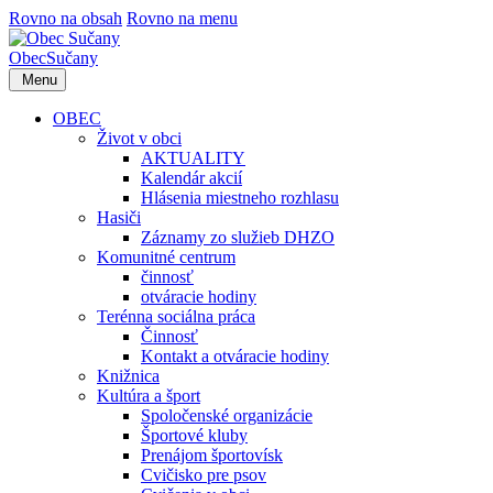
Rovno na obsah
Rovno na menu
Obec
Sučany
Menu
OBEC
Život v obci
AKTUALITY
Kalendár akcií
Hlásenia miestneho rozhlasu
Hasiči
Záznamy zo služieb DHZO
Komunitné centrum
činnosť
otváracie hodiny
Terénna sociálna práca
Činnosť
Kontakt a otváracie hodiny
Knižnica
Kultúra a šport
Spoločenské organizácie
Športové kluby
Prenájom športovísk
Cvičisko pre psov