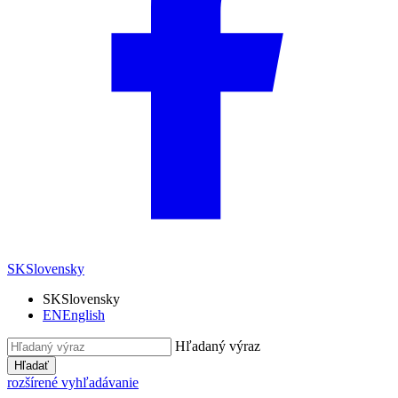
SK
Slovensky
SK
Slovensky
EN
English
Hľadaný výraz
Hľadať
rozšírené vyhľadávanie