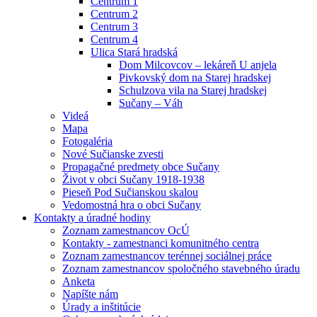
Centrum 1
Centrum 2
Centrum 3
Centrum 4
Ulica Stará hradská
Dom Milcovcov – lekáreň U anjela
Pivkovský dom na Starej hradskej
Schulzova vila na Starej hradskej
Sučany – Váh
Videá
Mapa
Fotogaléria
Nové Sučianske zvesti
Propagačné predmety obce Sučany
Život v obci Sučany 1918-1938
Pieseň Pod Sučianskou skalou
Vedomostná hra o obci Sučany
Kontakty a úradné hodiny
Zoznam zamestnancov OcÚ
Kontakty - zamestnanci komunitného centra
Zoznam zamestnancov terénnej sociálnej práce
Zoznam zamestnancov spoločného stavebného úradu
Anketa
Napíšte nám
Úrady a inštitúcie