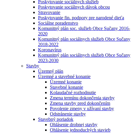
Poskytovanie sociálnych služieb
Poskytovanie sociálnych dávok obcou
Stravovanie
Poskytovanie fin. podpory pre narodené dieťa
Sociálne poradenstvo
Komunitný plán soc. služieb Obce Sučany 2016-
2020
Komunitný plán sociálnych služieb Obce Sučany
2018-2022
Koronavírus
Komunitný plán sociálnych služieb Obce Sučany
2023-2030
Stavby
Územný plán
Územné a stavebné konanie
Územné konanie
Stavebné konanie
Kolaudačné rozhodnutie
Zmena termínu dokončenia stavby
Zmena stavby pred dokončením
Povolenie zmeny v užívaní stavby
Odstránenie stavby
Stavebný poriadok
Ohlásenie drobnej stavby
Ohlásenie jednoduchých stavieb