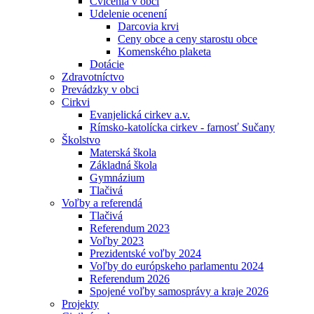
Cvičenia v obci
Udelenie ocenení
Darcovia krvi
Ceny obce a ceny starostu obce
Komenského plaketa
Dotácie
Zdravotníctvo
Prevádzky v obci
Cirkvi
Evanjelická cirkev a.v.
Rímsko-katolícka cirkev - farnosť Sučany
Školstvo
Materská škola
Základná škola
Gymnázium
Tlačivá
Voľby a referendá
Tlačivá
Referendum 2023
Voľby 2023
Prezidentské voľby 2024
Voľby do európskeho parlamentu 2024
Referendum 2026
Spojené voľby samosprávy a kraje 2026
Projekty