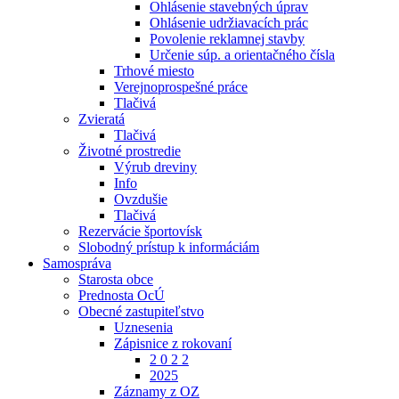
Ohlásenie stavebných úprav
Ohlásenie udržiavacích prác
Povolenie reklamnej stavby
Určenie súp. a orientačného čísla
Trhové miesto
Verejnoprospešné práce
Tlačivá
Zvieratá
Tlačivá
Životné prostredie
Výrub dreviny
Info
Ovzdušie
Tlačivá
Rezervácie športovísk
Slobodný prístup k informáciám
Samospráva
Starosta obce
Prednosta OcÚ
Obecné zastupiteľstvo
Uznesenia
Zápisnice z rokovaní
2 0 2 2
2025
Záznamy z OZ