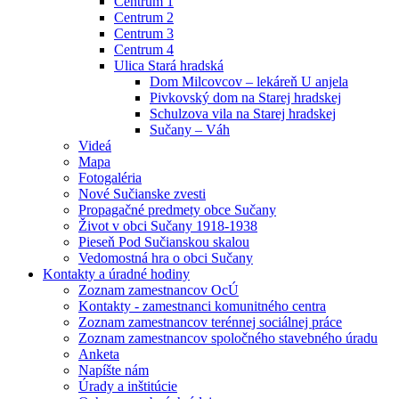
Centrum 1
Centrum 2
Centrum 3
Centrum 4
Ulica Stará hradská
Dom Milcovcov – lekáreň U anjela
Pivkovský dom na Starej hradskej
Schulzova vila na Starej hradskej
Sučany – Váh
Videá
Mapa
Fotogaléria
Nové Sučianske zvesti
Propagačné predmety obce Sučany
Život v obci Sučany 1918-1938
Pieseň Pod Sučianskou skalou
Vedomostná hra o obci Sučany
Kontakty a úradné hodiny
Zoznam zamestnancov OcÚ
Kontakty - zamestnanci komunitného centra
Zoznam zamestnancov terénnej sociálnej práce
Zoznam zamestnancov spoločného stavebného úradu
Anketa
Napíšte nám
Úrady a inštitúcie