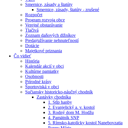
Smernice, zásady a štatúty
Smernice, zásady, štatúty - zrušené
Rozpočet
Program rozvoja obce
Verejné obstarávanie
Tlačivá
Zoznam daňových dlžníkov
Predaj⁄užívanie nehnuteľností
Dotácie
Majetkové priznania
Čo vidieť
História
Kalendár akcií v obci
Kultúrne pamiatky
Osobnosti
Prírodné krásy
Športoviská v obci
Sučiansky historicko-náučný chodník
Zastávky chodníka
1. Stĺp hanby
2. Evanjelický a. v. kostol
3. Rodný dom M. Hodžu
4. Pamätník SNP
5. Rímsko-katolícky kostol Nanebovzatia
Panny Márie