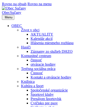
Rovno na obsah
Rovno na menu
Obec
Sučany
Menu
OBEC
Život v obci
AKTUALITY
Kalendár akcií
Hlásenia miestneho rozhlasu
Hasiči
Záznamy zo služieb DHZO
Komunitné centrum
činnosť
otváracie hodiny
Terénna sociálna práca
Činnosť
Kontakt a otváracie hodiny
Knižnica
Kultúra a šport
Spoločenské organizácie
Športové kluby
Prenájom športovísk
Cvičisko pre psov