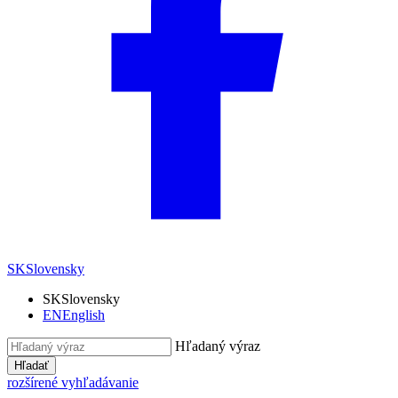
SK
Slovensky
SK
Slovensky
EN
English
Hľadaný výraz
Hľadať
rozšírené vyhľadávanie