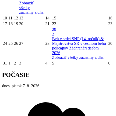
Zobraziť
všetky
záznamy z dňa
10
11
12
13
14
15
16
17
18
19
20
21
22
23
29
2
Beh v srdci SNP (14. ročník) &
24
25
26
27
28
Majstrovstvá SR v cestnom behu
30
policajtov
Záchranári deťom
2026
Zobraziť všetky záznamy z dňa
31
1
2
3
4
5
6
POČASIE
dnes, piatok 7. 8. 2026