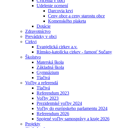
Cvičenia v obci
Udelenie ocenení
Darcovia krvi
Ceny obce a ceny starostu obce
Komenského plaketa
Dotácie
Zdravotníctvo
Prevádzky v obci
Cirkvi
Evanjelická cirkev a.v.
Rímsko-katolícka cirkev - farnosť Sučany
Školstvo
Materská škola
Základná škola
Gymnázium
Tlačivá
Voľby a referendá
Tlačivá
Referendum 2023
Voľby 2023
Prezidentské voľby 2024
Voľby do európskeho parlamentu 2024
Referendum 2026
Spojené voľby samosprávy a kraje 2026
Projekty