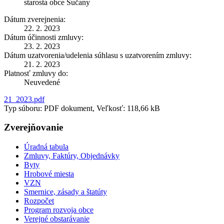
starosta obce Sučany
Dátum zverejnenia:
22. 2. 2023
Dátum účinnosti zmluvy:
23. 2. 2023
Dátum uzatvorenia/udelenia súhlasu s uzatvorením zmluvy:
21. 2. 2023
Platnosť zmluvy do:
Neuvedené
21_2023.pdf
Typ súboru: PDF dokument, Veľkosť: 118,66 kB
Zverejňovanie
Úradná tabula
Zmluvy, Faktúry, Objednávky
Byty
Hrobové miesta
VZN
Smernice, zásady a štatúty
Rozpočet
Program rozvoja obce
Verejné obstarávanie