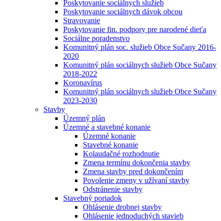
Poskytovanie sociálnych služieb
Poskytovanie sociálnych dávok obcou
Stravovanie
Poskytovanie fin. podpory pre narodené dieťa
Sociálne poradenstvo
Komunitný plán soc. služieb Obce Sučany 2016-
2020
Komunitný plán sociálnych služieb Obce Sučany
2018-2022
Koronavírus
Komunitný plán sociálnych služieb Obce Sučany
2023-2030
Stavby
Územný plán
Územné a stavebné konanie
Územné konanie
Stavebné konanie
Kolaudačné rozhodnutie
Zmena termínu dokončenia stavby
Zmena stavby pred dokončením
Povolenie zmeny v užívaní stavby
Odstránenie stavby
Stavebný poriadok
Ohlásenie drobnej stavby
Ohlásenie jednoduchých stavieb