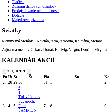
Tlačivá
Zoznam daňových dlžníkov
Predaj⁄užívanie nehnuteľností
Dotácie
Majetkové priznania
Sviatky
Meniny má
Štefánia
, Kajetán, Afra, Afrodita, Kajetána, Štefana
Zajtra má meniny
Oskár
, Donát, Hartvig, Virgín, Donáta, Virgínia
KALENDÁR AKCIÍ
August
2026
Po
Ut
St
Št
Pia
So
Ne
27
28
29
30
31
1
2
6
1
Túlavé kino v
Sučanoch:
3
4
5
Film
7
8
9
ŠAMPIÓN