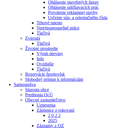
Ohlásenie stavebných úprav
Ohlásenie udržiavacích prác
Povolenie reklamnej stavby
Určenie súp. a orientačného čísla
Trhové miesto
Verejnoprospešné práce
Tlačivá
Zvieratá
Tlačivá
Životné prostredie
Výrub dreviny
Info
Ovzdušie
Tlačivá
Rezervácie športovísk
Slobodný prístup k informáciám
Samospráva
Starosta obce
Prednosta OcÚ
Obecné zastupiteľstvo
Uznesenia
Zápisnice z rokovaní
2 0 2 2
2025
Záznamy z OZ