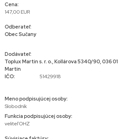
Cena:
147,00 EUR
Odberateľ:
Obec Sučany
Dodávateľ:
Toplux Martin s. r. o., Kollárova 5340/90, 036 01
Martin
IČO:
51429918
Meno podpisujúcej osoby:
Slobodník
Funkcia podpisujúcej osoby:
veliteľ OHZ
Súvisiace faktúry: