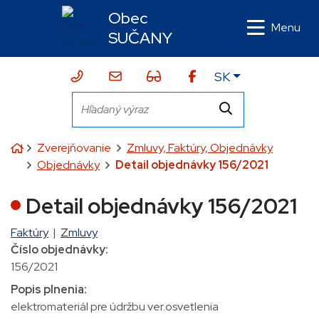
Rovno na obsah
Rovno na menu
Obec
Menu
SUČANY
Slovensky
SK
043/424 10 10
sekretariat@sucany.sk
Zjednodušená verzia webu
Hľadaný výraz
Hľadať
Úvodná stránka
Zverejňovanie
Zmluvy, Faktúry, Objednávky
Objednávky
Detail objednávky 156/2021
Detail objednávky 156/2021
Faktúry
|
Zmluvy
Číslo objednávky:
156/2021
Popis plnenia:
elektromateriál pre údržbu ver.osvetlenia