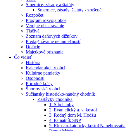
Smernice, zásady a štatúty
Smernice, zásady, štatúty - zrušené
Rozpočet
Program rozvoja obce
Verejné obstarávanie
Tlačivá
Zoznam daňových dlžníkov
Predaj⁄užívanie nehnuteľností
Dotácie
Majetkové priznania
Čo vidieť
História
Kalendár akcií v obci
Kultúrne pamiatky
Osobnosti
Prírodné krásy
Športoviská v obci
Sučiansky historicko-náučný chodník
Zastávky chodníka
1. Stĺp hanby
2. Evanjelický a. v. kostol
3. Rodný dom M. Hodžu
4. Pamätník SNP
5. Rímsko-katolícky kostol Nanebovzatia
Panny Márie