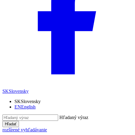
SK
Slovensky
SK
Slovensky
EN
English
Hľadaný výraz
Hľadať
rozšírené vyhľadávanie