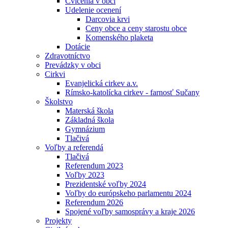
Cvičenia v obci
Udelenie ocenení
Darcovia krvi
Ceny obce a ceny starostu obce
Komenského plaketa
Dotácie
Zdravotníctvo
Prevádzky v obci
Cirkvi
Evanjelická cirkev a.v.
Rímsko-katolícka cirkev - farnosť Sučany
Školstvo
Materská škola
Základná škola
Gymnázium
Tlačivá
Voľby a referendá
Tlačivá
Referendum 2023
Voľby 2023
Prezidentské voľby 2024
Voľby do európskeho parlamentu 2024
Referendum 2026
Spojené voľby samosprávy a kraje 2026
Projekty