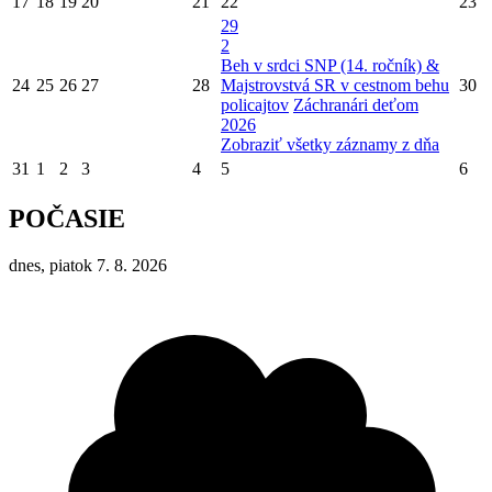
17
18
19
20
21
22
23
29
2
Beh v srdci SNP (14. ročník) &
24
25
26
27
28
Majstrovstvá SR v cestnom behu
30
policajtov
Záchranári deťom
2026
Zobraziť všetky záznamy z dňa
31
1
2
3
4
5
6
POČASIE
dnes, piatok 7. 8. 2026