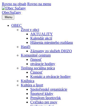
Rovno na obsah
Rovno na menu
Obec
Sučany
Menu
OBEC
Život v obci
AKTUALITY
Kalendár akcií
Hlásenia miestneho rozhlasu
Hasiči
Záznamy zo služieb DHZO
Komunitné centrum
činnosť
otváracie hodiny
Terénna sociálna práca
Činnosť
Kontakt a otváracie hodiny
Knižnica
Kultúra a šport
Spoločenské organizácie
Športové kluby
Prenájom športovísk
Cvičisko pre psov