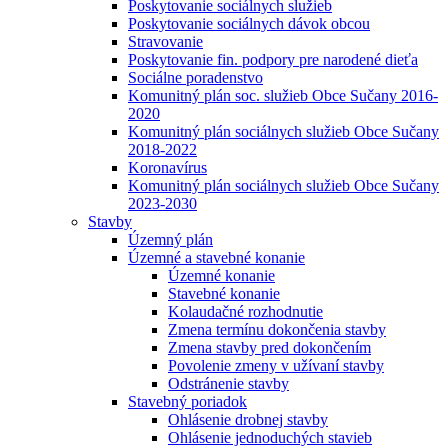
Poskytovanie sociálnych služieb
Poskytovanie sociálnych dávok obcou
Stravovanie
Poskytovanie fin. podpory pre narodené dieťa
Sociálne poradenstvo
Komunitný plán soc. služieb Obce Sučany 2016-
2020
Komunitný plán sociálnych služieb Obce Sučany
2018-2022
Koronavírus
Komunitný plán sociálnych služieb Obce Sučany
2023-2030
Stavby
Územný plán
Územné a stavebné konanie
Územné konanie
Stavebné konanie
Kolaudačné rozhodnutie
Zmena termínu dokončenia stavby
Zmena stavby pred dokončením
Povolenie zmeny v užívaní stavby
Odstránenie stavby
Stavebný poriadok
Ohlásenie drobnej stavby
Ohlásenie jednoduchých stavieb