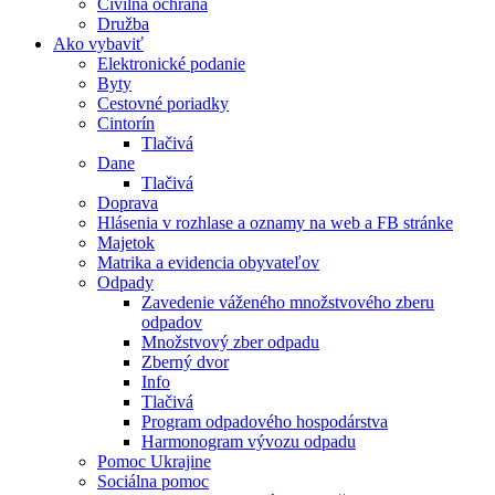
Civilná ochrana
Družba
Ako vybaviť
Elektronické podanie
Byty
Cestovné poriadky
Cintorín
Tlačivá
Dane
Tlačivá
Doprava
Hlásenia v rozhlase a oznamy na web a FB stránke
Majetok
Matrika a evidencia obyvateľov
Odpady
Zavedenie váženého množstvového zberu
odpadov
Množstvový zber odpadu
Zberný dvor
Info
Tlačivá
Program odpadového hospodárstva
Harmonogram vývozu odpadu
Pomoc Ukrajine
Sociálna pomoc