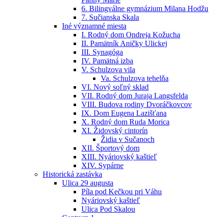
6. Bilingválne gymnázium Milana Hodžu
7. Sučianska Skala
Iné významné miesta
I. Rodný dom Ondreja Kožucha
II. Pamätník Aničky Ulickej
III. Synagóga
IV. Pamätná izba
V. Schulzova vila
Va. Schulzova tehelňa
VI. Nový soľný sklad
VII. Rodný dom Juraja Langsfelda
VIII. Budova rodiny Dvoráčkovcov
IX. Dom Eugena Lazišťana
X. Rodný dom Ruda Morica
XI. Židovský cintorín
Židia v Sučanoch
XII. Športový dom
XIII. Nyáriovský kaštieľ
XIV. Sypárne
Historická zastávka
Ulica 29 augusta
Píla pod Kečkou pri Váhu
Nyáriovský kaštieľ
Ulica Pod Skalou