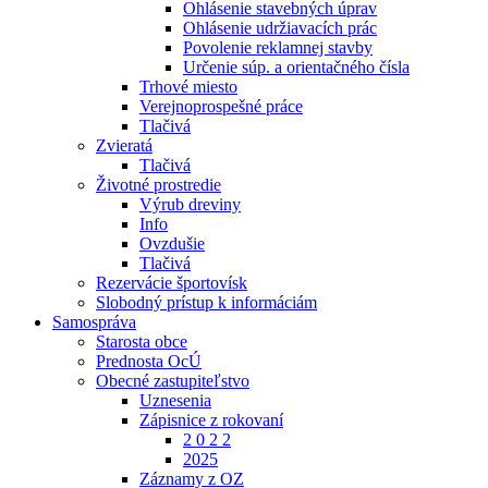
Ohlásenie stavebných úprav
Ohlásenie udržiavacích prác
Povolenie reklamnej stavby
Určenie súp. a orientačného čísla
Trhové miesto
Verejnoprospešné práce
Tlačivá
Zvieratá
Tlačivá
Životné prostredie
Výrub dreviny
Info
Ovzdušie
Tlačivá
Rezervácie športovísk
Slobodný prístup k informáciám
Samospráva
Starosta obce
Prednosta OcÚ
Obecné zastupiteľstvo
Uznesenia
Zápisnice z rokovaní
2 0 2 2
2025
Záznamy z OZ