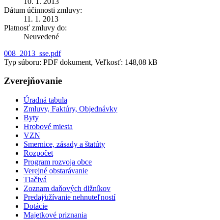
10. 1. 2013
Dátum účinnosti zmluvy:
11. 1. 2013
Platnosť zmluvy do:
Neuvedené
008_2013_sse.pdf
Typ súboru: PDF dokument, Veľkosť: 148,08 kB
Zverejňovanie
Úradná tabula
Zmluvy, Faktúry, Objednávky
Byty
Hrobové miesta
VZN
Smernice, zásady a štatúty
Rozpočet
Program rozvoja obce
Verejné obstarávanie
Tlačivá
Zoznam daňových dlžníkov
Predaj⁄užívanie nehnuteľností
Dotácie
Majetkové priznania