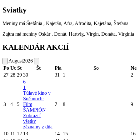
Sviatky
Meniny má
Štefánia
, Kajetán, Afra, Afrodita, Kajetána, Štefana
Zajtra má meniny
Oskár
, Donát, Hartvig, Virgín, Donáta, Virgínia
KALENDÁR AKCIÍ
August
2026
Po
Ut
St
Št
Pia
So
Ne
27
28
29
30
31
1
2
6
1
Túlavé kino v
Sučanoch:
3
4
5
Film
7
8
9
ŠAMPIÓN
Zobraziť
všetky
záznamy z dňa
10
11
12
13
14
15
16