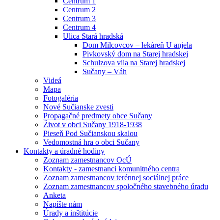
Centrum 1
Centrum 2
Centrum 3
Centrum 4
Ulica Stará hradská
Dom Milcovcov – lekáreň U anjela
Pivkovský dom na Starej hradskej
Schulzova vila na Starej hradskej
Sučany – Váh
Videá
Mapa
Fotogaléria
Nové Sučianske zvesti
Propagačné predmety obce Sučany
Život v obci Sučany 1918-1938
Pieseň Pod Sučianskou skalou
Vedomostná hra o obci Sučany
Kontakty a úradné hodiny
Zoznam zamestnancov OcÚ
Kontakty - zamestnanci komunitného centra
Zoznam zamestnancov terénnej sociálnej práce
Zoznam zamestnancov spoločného stavebného úradu
Anketa
Napíšte nám
Úrady a inštitúcie