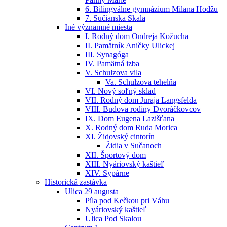
6. Bilingválne gymnázium Milana Hodžu
7. Sučianska Skala
Iné významné miesta
I. Rodný dom Ondreja Kožucha
II. Pamätník Aničky Ulickej
III. Synagóga
IV. Pamätná izba
V. Schulzova vila
Va. Schulzova tehelňa
VI. Nový soľný sklad
VII. Rodný dom Juraja Langsfelda
VIII. Budova rodiny Dvoráčkovcov
IX. Dom Eugena Lazišťana
X. Rodný dom Ruda Morica
XI. Židovský cintorín
Židia v Sučanoch
XII. Športový dom
XIII. Nyáriovský kaštieľ
XIV. Sypárne
Historická zastávka
Ulica 29 augusta
Píla pod Kečkou pri Váhu
Nyáriovský kaštieľ
Ulica Pod Skalou