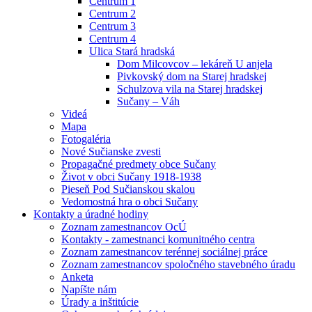
Centrum 1
Centrum 2
Centrum 3
Centrum 4
Ulica Stará hradská
Dom Milcovcov – lekáreň U anjela
Pivkovský dom na Starej hradskej
Schulzova vila na Starej hradskej
Sučany – Váh
Videá
Mapa
Fotogaléria
Nové Sučianske zvesti
Propagačné predmety obce Sučany
Život v obci Sučany 1918-1938
Pieseň Pod Sučianskou skalou
Vedomostná hra o obci Sučany
Kontakty a úradné hodiny
Zoznam zamestnancov OcÚ
Kontakty - zamestnanci komunitného centra
Zoznam zamestnancov terénnej sociálnej práce
Zoznam zamestnancov spoločného stavebného úradu
Anketa
Napíšte nám
Úrady a inštitúcie