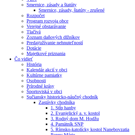
Smernice, zásady a štatúty
Smernice, zásady, štatúty - zrušené
Rozpočet
Program rozvoja obce
Verejné obstarávanie
Tlačivá
Zoznam daňových dlžníkov
Predaj⁄užívanie nehnuteľností
Dotácie
Majetkové priznania
Čo vidieť
História
Kalendár akcií v obci
Kultúrne pamiatky
Osobnosti
Prírodné krásy
Športoviská v obci
Sučiansky historicko-náučný chodník
Zastávky chodníka
1. Stĺp hanby
2. Evanjelický a. v. kostol
3. Rodný dom M. Hodžu
4. Pamätník SNP
5. Rímsko-katolícky kostol Nanebovzatia
Panny Márie