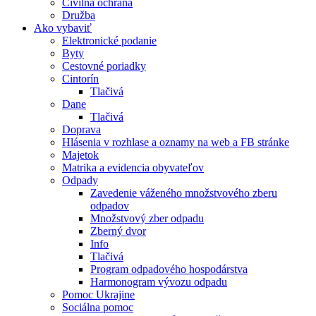
Civilná ochrana
Družba
Ako vybaviť
Elektronické podanie
Byty
Cestovné poriadky
Cintorín
Tlačivá
Dane
Tlačivá
Doprava
Hlásenia v rozhlase a oznamy na web a FB stránke
Majetok
Matrika a evidencia obyvateľov
Odpady
Zavedenie váženého množstvového zberu
odpadov
Množstvový zber odpadu
Zberný dvor
Info
Tlačivá
Program odpadového hospodárstva
Harmonogram vývozu odpadu
Pomoc Ukrajine
Sociálna pomoc