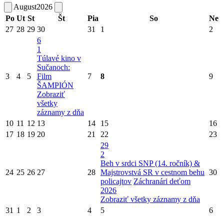
August
2026
Po
Ut
St
Št
Pia
So
Ne
27
28
29
30
31
1
2
6
1
Túlavé kino v
Sučanoch:
3
4
5
Film
7
8
9
ŠAMPIÓN
Zobraziť
všetky
záznamy z dňa
10
11
12
13
14
15
16
17
18
19
20
21
22
23
29
2
Beh v srdci SNP (14. ročník) &
24
25
26
27
28
Majstrovstvá SR v cestnom behu
30
policajtov
Záchranári deťom
2026
Zobraziť všetky záznamy z dňa
31
1
2
3
4
5
6