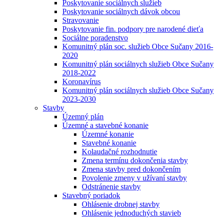
Poskytovanie sociálnych služieb
Poskytovanie sociálnych dávok obcou
Stravovanie
Poskytovanie fin. podpory pre narodené dieťa
Sociálne poradenstvo
Komunitný plán soc. služieb Obce Sučany 2016-
2020
Komunitný plán sociálnych služieb Obce Sučany
2018-2022
Koronavírus
Komunitný plán sociálnych služieb Obce Sučany
2023-2030
Stavby
Územný plán
Územné a stavebné konanie
Územné konanie
Stavebné konanie
Kolaudačné rozhodnutie
Zmena termínu dokončenia stavby
Zmena stavby pred dokončením
Povolenie zmeny v užívaní stavby
Odstránenie stavby
Stavebný poriadok
Ohlásenie drobnej stavby
Ohlásenie jednoduchých stavieb