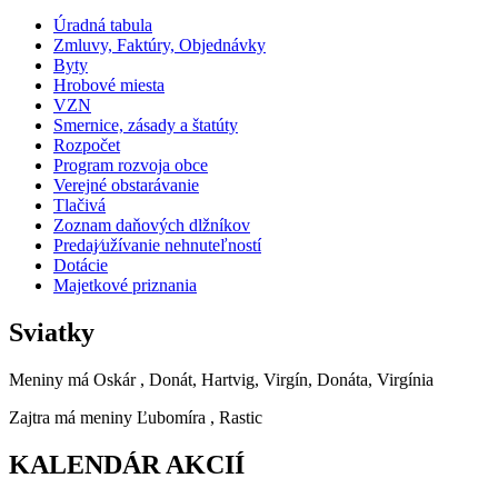
Úradná tabula
Zmluvy, Faktúry, Objednávky
Byty
Hrobové miesta
VZN
Smernice, zásady a štatúty
Rozpočet
Program rozvoja obce
Verejné obstarávanie
Tlačivá
Zoznam daňových dlžníkov
Predaj⁄užívanie nehnuteľností
Dotácie
Majetkové priznania
Sviatky
Meniny má
Oskár
, Donát, Hartvig, Virgín, Donáta, Virgínia
Zajtra má meniny
Ľubomíra
, Rastic
KALENDÁR AKCIÍ