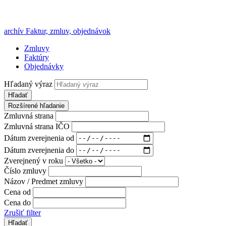
archív Faktur, zmluv, objednávok
Zmluvy
Faktúry
Objednávky
Hľadaný výraz
Hľadať
Rozšírené hľadanie
Zmluvná strana
Zmluvná strana IČO
Dátum zverejnenia od
Dátum zverejnenia do
Zverejnený v roku
Číslo zmluvy
Názov / Predmet zmluvy
Cena od
Cena do
Zrušiť filter