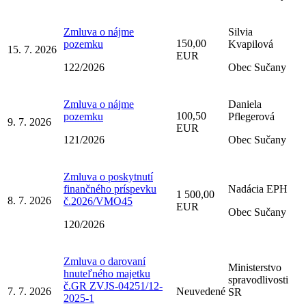
Zmluva o nájme
Silvia
150,00
pozemku
Kvapilová
15. 7. 2026
EUR
122/2026
Obec Sučany
Zmluva o nájme
Daniela
100,50
pozemku
Pflegerová
9. 7. 2026
EUR
121/2026
Obec Sučany
Zmluva o poskytnutí
finančného príspevku
Nadácia EPH
1 500,00
8. 7. 2026
č.2026/VMO45
EUR
Obec Sučany
120/2026
Zmluva o darovaní
Ministerstvo
hnuteľného majetku
spravodlivosti
č.GR ZVJS-04251/12-
7. 7. 2026
Neuvedené
SR
2025-1