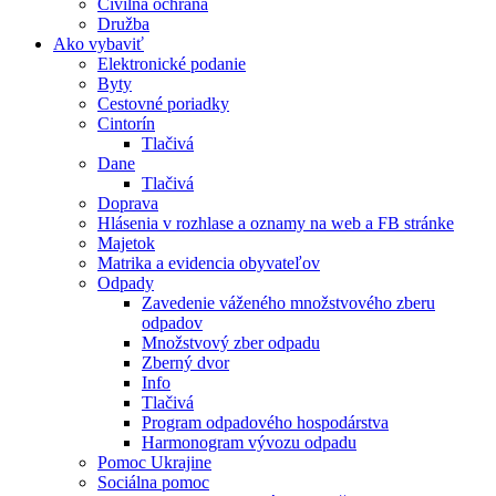
Civilná ochrana
Družba
Ako vybaviť
Elektronické podanie
Byty
Cestovné poriadky
Cintorín
Tlačivá
Dane
Tlačivá
Doprava
Hlásenia v rozhlase a oznamy na web a FB stránke
Majetok
Matrika a evidencia obyvateľov
Odpady
Zavedenie váženého množstvového zberu
odpadov
Množstvový zber odpadu
Zberný dvor
Info
Tlačivá
Program odpadového hospodárstva
Harmonogram vývozu odpadu
Pomoc Ukrajine
Sociálna pomoc