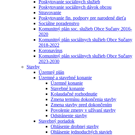
Poskytovanie sociálnych služieb
Poskytovanie sociálnych dávok obcou
Stravovanie
Poskytovanie fin. podpory pre narodené dieťa
Sociálne poradenstvo
Komunitný plán soc. služieb Obce Sučany 2016-
2020
Komunitný plán sociálnych služieb Obce Sučany
2018-2022
Koronavírus
Komunitný plán sociálnych služieb Obce Sučany
2023-2030
Stavby
Územný plán
Územné a stavebné konanie
Územné konanie
Stavebné konanie
Kolaudačné rozhodnutie
Zmena termínu dokončenia stavby
Zmena stavby pred dokončením
Povolenie zmeny v užívaní stavby
Odstránenie stavby
Stavebný poriadok
Ohlásenie drobnej stavby
Ohlásenie jednoduchých stavieb