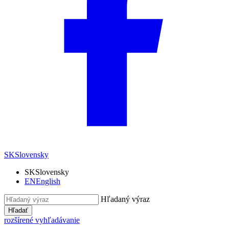
SK
Slovensky
SK
Slovensky
EN
English
Hľadaný výraz
Hľadať
rozšírené vyhľadávanie