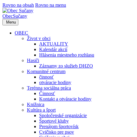
Rovno na obsah
Rovno na menu
Obec
Sučany
Menu
OBEC
Život v obci
AKTUALITY
Kalendár akcií
Hlásenia miestneho rozhlasu
Hasiči
Záznamy zo služieb DHZO
Komunitné centrum
činnosť
otváracie hodiny
Terénna sociálna práca
Činnosť
Kontakt a otváracie hodiny
Knižnica
Kultúra a šport
Spoločenské organizácie
Športové kluby
Prenájom športovísk
Cvičisko pre psov