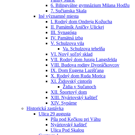
6. Bilingválne gymnázium Milana Hodžu
7. Sučianska Skala
Iné významné miesta
I. Rodný dom Ondreja Kožucha
II. Pamätník Aničky Ulickej
III. Synagóga
IV. Pamätná izba
V. Schulzova vila
Va. Schulzova tehelňa
VI. Nový soľný sklad
VII. Rodný dom Juraja Langsfelda
VIII. Budova rodiny Dvoráčkovcov
IX. Dom Eugena Lazišťana
X. Rodný dom Ruda Morica
XI. Židovský cintorín
Židia v Sučanoch
XII. Športový dom
XIII. Nyáriovský kaštieľ
XIV. Sypárne
Historická zastávka
Ulica 29 augusta
Píla pod Kečkou pri Váhu
Nyáriovský kaštieľ
Ulica Pod Skalou