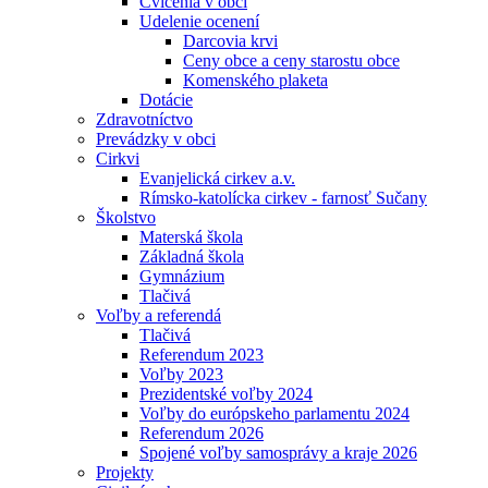
Cvičenia v obci
Udelenie ocenení
Darcovia krvi
Ceny obce a ceny starostu obce
Komenského plaketa
Dotácie
Zdravotníctvo
Prevádzky v obci
Cirkvi
Evanjelická cirkev a.v.
Rímsko-katolícka cirkev - farnosť Sučany
Školstvo
Materská škola
Základná škola
Gymnázium
Tlačivá
Voľby a referendá
Tlačivá
Referendum 2023
Voľby 2023
Prezidentské voľby 2024
Voľby do európskeho parlamentu 2024
Referendum 2026
Spojené voľby samosprávy a kraje 2026
Projekty