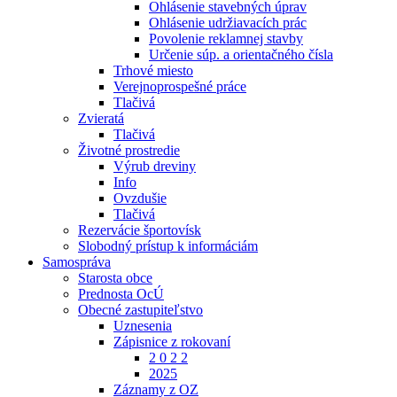
Ohlásenie stavebných úprav
Ohlásenie udržiavacích prác
Povolenie reklamnej stavby
Určenie súp. a orientačného čísla
Trhové miesto
Verejnoprospešné práce
Tlačivá
Zvieratá
Tlačivá
Životné prostredie
Výrub dreviny
Info
Ovzdušie
Tlačivá
Rezervácie športovísk
Slobodný prístup k informáciám
Samospráva
Starosta obce
Prednosta OcÚ
Obecné zastupiteľstvo
Uznesenia
Zápisnice z rokovaní
2 0 2 2
2025
Záznamy z OZ