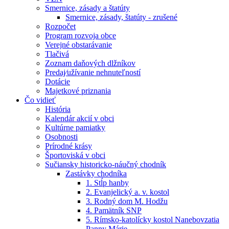
Smernice, zásady a štatúty
Smernice, zásady, štatúty - zrušené
Rozpočet
Program rozvoja obce
Verejné obstarávanie
Tlačivá
Zoznam daňových dlžníkov
Predaj⁄užívanie nehnuteľností
Dotácie
Majetkové priznania
Čo vidieť
História
Kalendár akcií v obci
Kultúrne pamiatky
Osobnosti
Prírodné krásy
Športoviská v obci
Sučiansky historicko-náučný chodník
Zastávky chodníka
1. Stĺp hanby
2. Evanjelický a. v. kostol
3. Rodný dom M. Hodžu
4. Pamätník SNP
5. Rímsko-katolícky kostol Nanebovzatia
Panny Márie