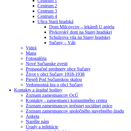
Centrum 1
Centrum 2
Centrum 3
Centrum 4
Ulica Stará hradská
Dom Milcovcov – lekáreň U anjela
Pivkovský dom na Starej hradskej
Schulzova vila na Starej hradskej
Sučany – Váh
Videá
Mapa
Fotogaléria
Nové Sučianske zvesti
Propagačné predmety obce Sučany
Život v obci Sučany 1918-1938
Pieseň Pod Sučianskou skalou
Vedomostná hra o obci Sučany
Kontakty a úradné hodiny
Zoznam zamestnancov OcÚ
Kontakty - zamestnanci komunitného centra
Zoznam zamestnancov terénnej sociálnej práce
Zoznam zamestnancov spoločného stavebného úradu
Anketa
Napíšte nám
Úrady a inštitúcie