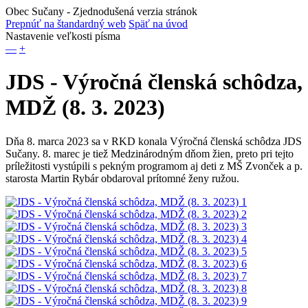
Obec Sučany
- Zjednodušená verzia stránok
Prepnúť na štandardný web
Späť na úvod
Nastavenie veľkosti písma
—
+
JDS - Výročná členská schôdza,
MDŽ (8. 3. 2023)
Dňa 8. marca 2023 sa v RKD konala Výročná členská schôdza JDS
Sučany. 8. marec je tiež Medzinárodným dňom žien, preto pri tejto
príležitosti vystúpili s pekným programom aj deti z MŠ Zvonček a p.
starosta Martin Rybár obdaroval prítomné ženy ružou.