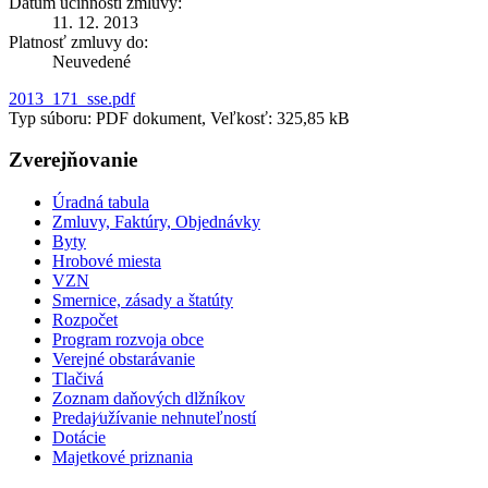
Dátum účinnosti zmluvy:
11. 12. 2013
Platnosť zmluvy do:
Neuvedené
2013_171_sse.pdf
Typ súboru: PDF dokument, Veľkosť: 325,85 kB
Zverejňovanie
Úradná tabula
Zmluvy, Faktúry, Objednávky
Byty
Hrobové miesta
VZN
Smernice, zásady a štatúty
Rozpočet
Program rozvoja obce
Verejné obstarávanie
Tlačivá
Zoznam daňových dlžníkov
Predaj⁄užívanie nehnuteľností
Dotácie
Majetkové priznania