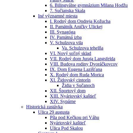
6. Bilingválne gymnázium Milana Hodžu
7. Sučianska Skala
Iné významné miesta
I. Rodný dom Ondreja Kožucha
II. Pamätník Aničky Ulickej
III. Synagóga
IV. Pamätná izba
V. Schulzova vila
Va. Schulzova tehelňa
VI. Nový soľný sklad
VII. Rodný dom Juraja Langsfelda
VIII. Budova rodiny Dvoráčkovcov
IX. Dom Eugena Lazišťana
X. Rodný dom Ruda Morica
XI. Židovský cintorín
Židia v Sučanoch
XII. Športový dom
XIII. Nyáriovský kaštieľ
XIV. Sypárne
Historická zastávka
Ulica 29 augusta
Píla pod Kečkou pri Váhu
Nyáriovský kaštieľ
Ulica Pod Skalou