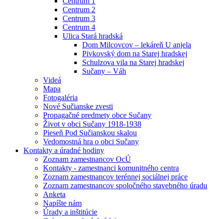
Centrum 1
Centrum 2
Centrum 3
Centrum 4
Ulica Stará hradská
Dom Milcovcov – lekáreň U anjela
Pivkovský dom na Starej hradskej
Schulzova vila na Starej hradskej
Sučany – Váh
Videá
Mapa
Fotogaléria
Nové Sučianske zvesti
Propagačné predmety obce Sučany
Život v obci Sučany 1918-1938
Pieseň Pod Sučianskou skalou
Vedomostná hra o obci Sučany
Kontakty a úradné hodiny
Zoznam zamestnancov OcÚ
Kontakty - zamestnanci komunitného centra
Zoznam zamestnancov terénnej sociálnej práce
Zoznam zamestnancov spoločného stavebného úradu
Anketa
Napíšte nám
Úrady a inštitúcie