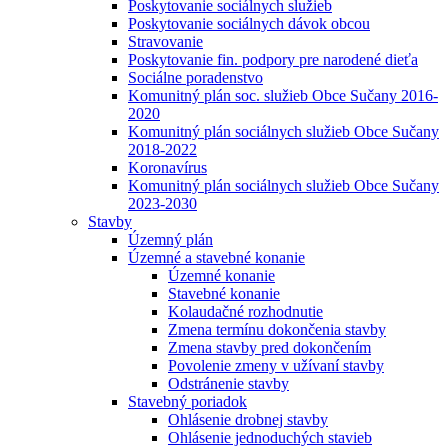
Poskytovanie sociálnych služieb
Poskytovanie sociálnych dávok obcou
Stravovanie
Poskytovanie fin. podpory pre narodené dieťa
Sociálne poradenstvo
Komunitný plán soc. služieb Obce Sučany 2016-
2020
Komunitný plán sociálnych služieb Obce Sučany
2018-2022
Koronavírus
Komunitný plán sociálnych služieb Obce Sučany
2023-2030
Stavby
Územný plán
Územné a stavebné konanie
Územné konanie
Stavebné konanie
Kolaudačné rozhodnutie
Zmena termínu dokončenia stavby
Zmena stavby pred dokončením
Povolenie zmeny v užívaní stavby
Odstránenie stavby
Stavebný poriadok
Ohlásenie drobnej stavby
Ohlásenie jednoduchých stavieb