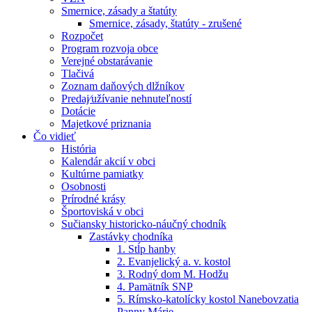
Smernice, zásady a štatúty
Smernice, zásady, štatúty - zrušené
Rozpočet
Program rozvoja obce
Verejné obstarávanie
Tlačivá
Zoznam daňových dlžníkov
Predaj⁄užívanie nehnuteľností
Dotácie
Majetkové priznania
Čo vidieť
História
Kalendár akcií v obci
Kultúrne pamiatky
Osobnosti
Prírodné krásy
Športoviská v obci
Sučiansky historicko-náučný chodník
Zastávky chodníka
1. Stĺp hanby
2. Evanjelický a. v. kostol
3. Rodný dom M. Hodžu
4. Pamätník SNP
5. Rímsko-katolícky kostol Nanebovzatia
Panny Márie