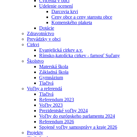
Cvičenia v obci
Udelenie ocenení
Darcovia krvi
Ceny obce a ceny starostu obce
Komenského plaketa
Dotácie
Zdravotníctvo
Prevádzky v obci
Cirkvi
Evanjelická cirkev a.v.
Rímsko-katolícka cirkev - farnosť Sučany
Školstvo
Materská škola
Základná škola
Gymnázium
Tlačivá
Voľby a referendá
Tlačivá
Referendum 2023
Voľby 2023
Prezidentské voľby 2024
Voľby do európskeho parlamentu 2024
Referendum 2026
Spojené voľby samosprávy a kraje 2026
Projekty