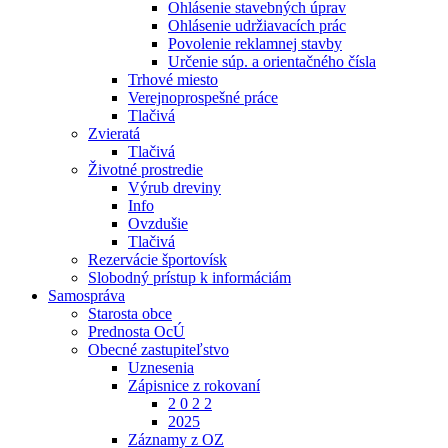
Ohlásenie stavebných úprav
Ohlásenie udržiavacích prác
Povolenie reklamnej stavby
Určenie súp. a orientačného čísla
Trhové miesto
Verejnoprospešné práce
Tlačivá
Zvieratá
Tlačivá
Životné prostredie
Výrub dreviny
Info
Ovzdušie
Tlačivá
Rezervácie športovísk
Slobodný prístup k informáciám
Samospráva
Starosta obce
Prednosta OcÚ
Obecné zastupiteľstvo
Uznesenia
Zápisnice z rokovaní
2 0 2 2
2025
Záznamy z OZ