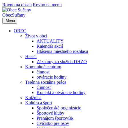
Rovno na obsah
Rovno na menu
Obec
Sučany
Menu
OBEC
Život v obci
AKTUALITY
Kalendár akcií
Hlásenia miestneho rozhlasu
Hasiči
Záznamy zo služieb DHZO
Komunitné centrum
činnosť
otváracie hodiny
Terénna sociálna práca
Činnosť
Kontakt a otváracie hodiny
Knižnica
Kultúra a šport
Spoločenské organizácie
Športové kluby
Prenájom športovísk
Cvičisko pre psov