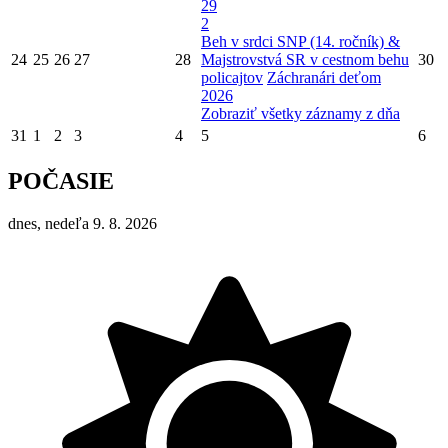
29
2
Beh v srdci SNP (14. ročník) &
24
25
26
27
28
Majstrovstvá SR v cestnom behu
30
policajtov
Záchranári deťom
2026
Zobraziť všetky záznamy z dňa
31
1
2
3
4
5
6
POČASIE
dnes, nedeľa 9. 8. 2026