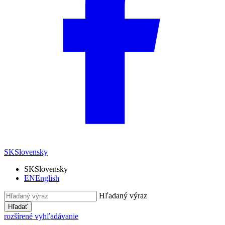
SK
Slovensky
SK
Slovensky
EN
English
Hľadaný výraz
Hľadať
rozšírené vyhľadávanie