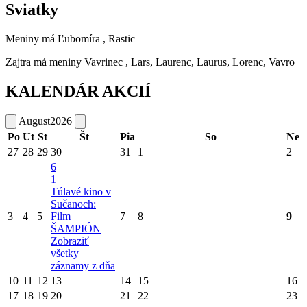
Sviatky
Meniny má
Ľubomíra
, Rastic
Zajtra má meniny
Vavrinec
, Lars, Laurenc, Laurus, Lorenc, Vavro
KALENDÁR AKCIÍ
August
2026
Po
Ut
St
Št
Pia
So
Ne
27
28
29
30
31
1
2
6
1
Túlavé kino v
Sučanoch:
3
4
5
Film
7
8
9
ŠAMPIÓN
Zobraziť
všetky
záznamy z dňa
10
11
12
13
14
15
16
17
18
19
20
21
22
23