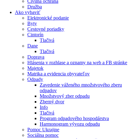
Civilná ochrana
Družba
Ako vybaviť
Elektronické podanie
Byty
Cestovné poriadky
Cintorín
Tlačivá
Dane
Tlačivá
Doprava
Hlásenia v rozhlase a oznamy na web a FB stránke
Majetok
Matrika a evidencia obyvateľov
Odpady
Zavedenie váženého množstvového zberu
odpadov
Množstvový zber odpadu
Zberný dvor
Info
Tlačivá
Program odpadového hospodárstva
Harmonogram vývozu odpadu
Pomoc Ukrajine
Sociálna pomoc