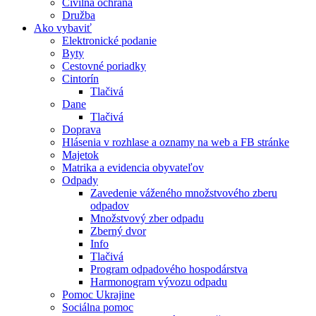
Civilná ochrana
Družba
Ako vybaviť
Elektronické podanie
Byty
Cestovné poriadky
Cintorín
Tlačivá
Dane
Tlačivá
Doprava
Hlásenia v rozhlase a oznamy na web a FB stránke
Majetok
Matrika a evidencia obyvateľov
Odpady
Zavedenie váženého množstvového zberu
odpadov
Množstvový zber odpadu
Zberný dvor
Info
Tlačivá
Program odpadového hospodárstva
Harmonogram vývozu odpadu
Pomoc Ukrajine
Sociálna pomoc