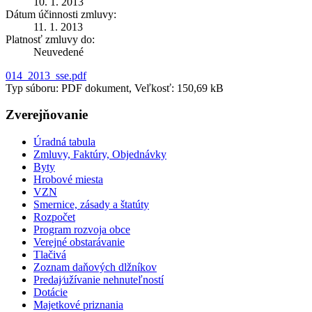
10. 1. 2013
Dátum účinnosti zmluvy:
11. 1. 2013
Platnosť zmluvy do:
Neuvedené
014_2013_sse.pdf
Typ súboru: PDF dokument, Veľkosť: 150,69 kB
Zverejňovanie
Úradná tabula
Zmluvy, Faktúry, Objednávky
Byty
Hrobové miesta
VZN
Smernice, zásady a štatúty
Rozpočet
Program rozvoja obce
Verejné obstarávanie
Tlačivá
Zoznam daňových dlžníkov
Predaj⁄užívanie nehnuteľností
Dotácie
Majetkové priznania