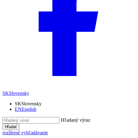
SK
Slovensky
SK
Slovensky
EN
English
Hľadaný výraz
Hľadať
rozšírené vyhľadávanie