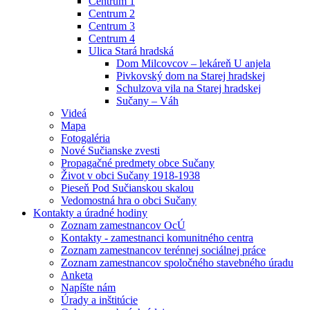
Centrum 1
Centrum 2
Centrum 3
Centrum 4
Ulica Stará hradská
Dom Milcovcov – lekáreň U anjela
Pivkovský dom na Starej hradskej
Schulzova vila na Starej hradskej
Sučany – Váh
Videá
Mapa
Fotogaléria
Nové Sučianske zvesti
Propagačné predmety obce Sučany
Život v obci Sučany 1918-1938
Pieseň Pod Sučianskou skalou
Vedomostná hra o obci Sučany
Kontakty a úradné hodiny
Zoznam zamestnancov OcÚ
Kontakty - zamestnanci komunitného centra
Zoznam zamestnancov terénnej sociálnej práce
Zoznam zamestnancov spoločného stavebného úradu
Anketa
Napíšte nám
Úrady a inštitúcie