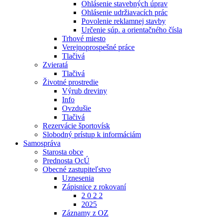
Ohlásenie stavebných úprav
Ohlásenie udržiavacích prác
Povolenie reklamnej stavby
Určenie súp. a orientačného čísla
Trhové miesto
Verejnoprospešné práce
Tlačivá
Zvieratá
Tlačivá
Životné prostredie
Výrub dreviny
Info
Ovzdušie
Tlačivá
Rezervácie športovísk
Slobodný prístup k informáciám
Samospráva
Starosta obce
Prednosta OcÚ
Obecné zastupiteľstvo
Uznesenia
Zápisnice z rokovaní
2 0 2 2
2025
Záznamy z OZ