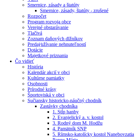
Smernice, zásady a štatúty
Smernice, zásady, štatúty - zrušené
Rozpočet
Program rozvoja obce
Verejné obstarávanie
Tlačivá
Zoznam daňových dlžníkov
Predaj⁄užívanie nehnuteľností
Dotácie
Majetkové priznania
Čo vidieť
História
Kalendár akcií v obci
Kultúrne pamiatky
Osobnosti
Prírodné krásy
Športoviská v obci
Sučiansky historicko-náučný chodník
Zastávky chodníka
1. Stĺp hanby
2. Evanjelický a. v. kostol
3. Rodný dom M. Hodžu
4. Pamätník SNP
5. Rímsko-katolícky kostol Nanebovzatia
Panny Márie