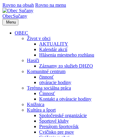
Rovno na obsah
Rovno na menu
Obec
Sučany
Menu
OBEC
Život v obci
AKTUALITY
Kalendár akcií
Hlásenia miestneho rozhlasu
Hasiči
Záznamy zo služieb DHZO
Komunitné centrum
činnosť
otváracie hodiny
Terénna sociálna práca
Činnosť
Kontakt a otváracie hodiny
Knižnica
Kultúra a šport
Spoločenské organizácie
Športové kluby
Prenájom športovísk
Cvičisko pre psov