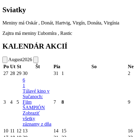
Sviatky
Meniny má
Oskár
, Donát, Hartvig, Virgín, Donáta, Virgínia
Zajtra má meniny
Ľubomíra
, Rastic
KALENDÁR AKCIÍ
August
2026
Po
Ut
St
Št
Pia
So
Ne
27
28
29
30
31
1
2
6
1
Túlavé kino v
Sučanoch:
3
4
5
Film
7
8
9
ŠAMPIÓN
Zobraziť
všetky
záznamy z dňa
10
11
12
13
14
15
16