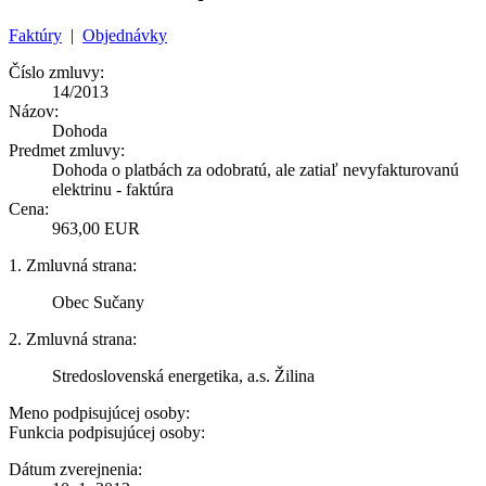
Faktúry
|
Objednávky
Číslo zmluvy:
14/2013
Názov:
Dohoda
Predmet zmluvy:
Dohoda o platbách za odobratú, ale zatiaľ nevyfakturovanú
elektrinu - faktúra
Cena:
963,00 EUR
1. Zmluvná strana:
Obec Sučany
2. Zmluvná strana:
Stredoslovenská energetika, a.s. Žilina
Meno podpisujúcej osoby:
Funkcia podpisujúcej osoby:
Dátum zverejnenia: