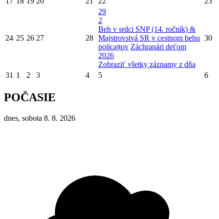
17
18
19
20
21
22
23
29
2
Beh v srdci SNP (14. ročník) &
24
25
26
27
28
Majstrovstvá SR v cestnom behu
30
policajtov
Záchranári deťom
2026
Zobraziť všetky záznamy z dňa
31
1
2
3
4
5
6
POČASIE
dnes, sobota 8. 8. 2026