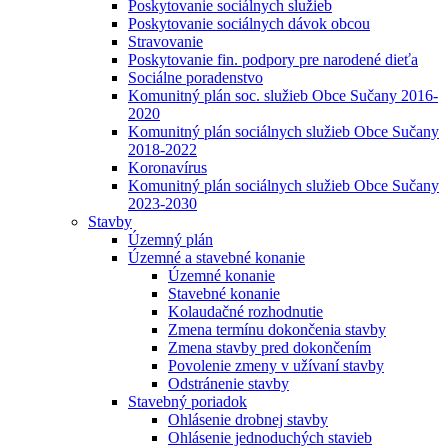
Poskytovanie sociálnych služieb
Poskytovanie sociálnych dávok obcou
Stravovanie
Poskytovanie fin. podpory pre narodené dieťa
Sociálne poradenstvo
Komunitný plán soc. služieb Obce Sučany 2016-
2020
Komunitný plán sociálnych služieb Obce Sučany
2018-2022
Koronavírus
Komunitný plán sociálnych služieb Obce Sučany
2023-2030
Stavby
Územný plán
Územné a stavebné konanie
Územné konanie
Stavebné konanie
Kolaudačné rozhodnutie
Zmena termínu dokončenia stavby
Zmena stavby pred dokončením
Povolenie zmeny v užívaní stavby
Odstránenie stavby
Stavebný poriadok
Ohlásenie drobnej stavby
Ohlásenie jednoduchých stavieb