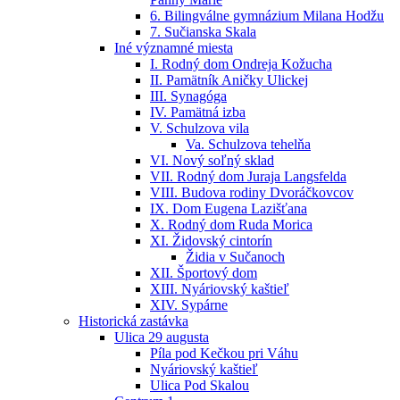
6. Bilingválne gymnázium Milana Hodžu
7. Sučianska Skala
Iné významné miesta
I. Rodný dom Ondreja Kožucha
II. Pamätník Aničky Ulickej
III. Synagóga
IV. Pamätná izba
V. Schulzova vila
Va. Schulzova tehelňa
VI. Nový soľný sklad
VII. Rodný dom Juraja Langsfelda
VIII. Budova rodiny Dvoráčkovcov
IX. Dom Eugena Lazišťana
X. Rodný dom Ruda Morica
XI. Židovský cintorín
Židia v Sučanoch
XII. Športový dom
XIII. Nyáriovský kaštieľ
XIV. Sypárne
Historická zastávka
Ulica 29 augusta
Píla pod Kečkou pri Váhu
Nyáriovský kaštieľ
Ulica Pod Skalou