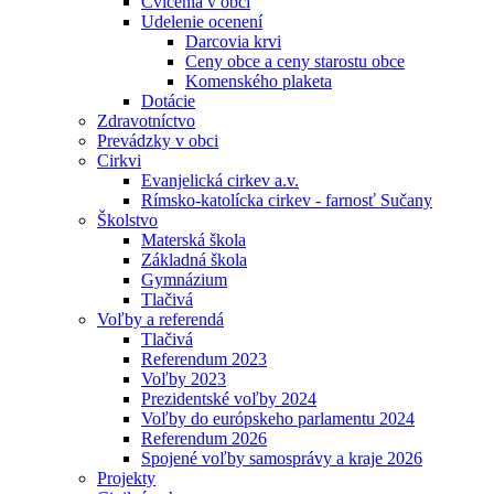
Cvičenia v obci
Udelenie ocenení
Darcovia krvi
Ceny obce a ceny starostu obce
Komenského plaketa
Dotácie
Zdravotníctvo
Prevádzky v obci
Cirkvi
Evanjelická cirkev a.v.
Rímsko-katolícka cirkev - farnosť Sučany
Školstvo
Materská škola
Základná škola
Gymnázium
Tlačivá
Voľby a referendá
Tlačivá
Referendum 2023
Voľby 2023
Prezidentské voľby 2024
Voľby do európskeho parlamentu 2024
Referendum 2026
Spojené voľby samosprávy a kraje 2026
Projekty