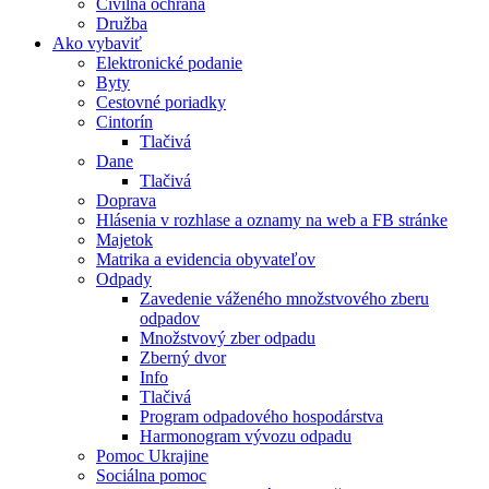
Civilná ochrana
Družba
Ako vybaviť
Elektronické podanie
Byty
Cestovné poriadky
Cintorín
Tlačivá
Dane
Tlačivá
Doprava
Hlásenia v rozhlase a oznamy na web a FB stránke
Majetok
Matrika a evidencia obyvateľov
Odpady
Zavedenie váženého množstvového zberu
odpadov
Množstvový zber odpadu
Zberný dvor
Info
Tlačivá
Program odpadového hospodárstva
Harmonogram vývozu odpadu
Pomoc Ukrajine
Sociálna pomoc