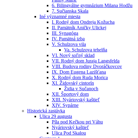
6. Bilingválne gymnázium Milana Hodžu
7. Sučianska Skala
Iné významné miesta
I. Rodný dom Ondreja Kožucha
II. Pamätník Aničky Ulickej
III. Synagóga
IV. Pamätná izba
V. Schulzova vila
Va. Schulzova tehelňa
VI. Nový soľný sklad
VII. Rodný dom Juraja Langsfelda
VIII. Budova rodiny Dvoráčkovcov
IX. Dom Eugena Lazišťana
X. Rodný dom Ruda Morica
XI. Židovský cintorín
Židia v Sučanoch
XII. Športový dom
XIII. Nyáriovský kaštieľ
XIV. Sypárne
Historická zastávka
Ulica 29 augusta
Píla pod Kečkou pri Váhu
Nyáriovský kaštieľ
Ulica Pod Skalou