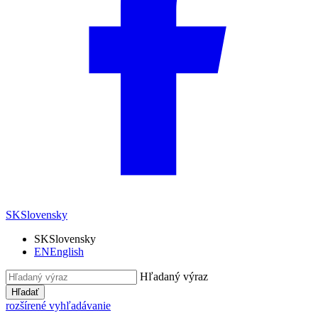
SK
Slovensky
SK
Slovensky
EN
English
Hľadaný výraz
Hľadať
rozšírené vyhľadávanie