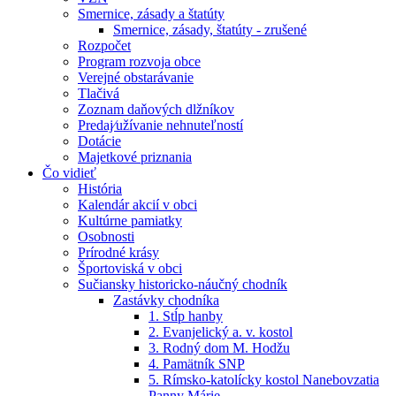
Smernice, zásady a štatúty
Smernice, zásady, štatúty - zrušené
Rozpočet
Program rozvoja obce
Verejné obstarávanie
Tlačivá
Zoznam daňových dlžníkov
Predaj⁄užívanie nehnuteľností
Dotácie
Majetkové priznania
Čo vidieť
História
Kalendár akcií v obci
Kultúrne pamiatky
Osobnosti
Prírodné krásy
Športoviská v obci
Sučiansky historicko-náučný chodník
Zastávky chodníka
1. Stĺp hanby
2. Evanjelický a. v. kostol
3. Rodný dom M. Hodžu
4. Pamätník SNP
5. Rímsko-katolícky kostol Nanebovzatia
Panny Márie