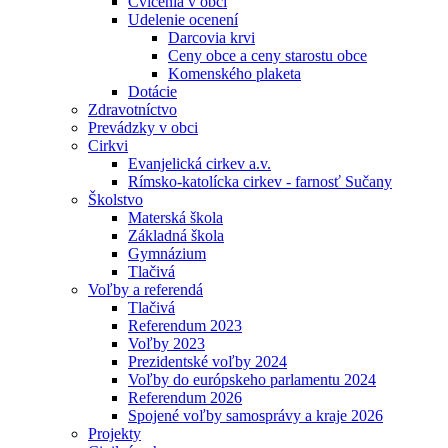
Cvičenia v obci
Udelenie ocenení
Darcovia krvi
Ceny obce a ceny starostu obce
Komenského plaketa
Dotácie
Zdravotníctvo
Prevádzky v obci
Cirkvi
Evanjelická cirkev a.v.
Rímsko-katolícka cirkev - farnosť Sučany
Školstvo
Materská škola
Základná škola
Gymnázium
Tlačivá
Voľby a referendá
Tlačivá
Referendum 2023
Voľby 2023
Prezidentské voľby 2024
Voľby do európskeho parlamentu 2024
Referendum 2026
Spojené voľby samosprávy a kraje 2026
Projekty