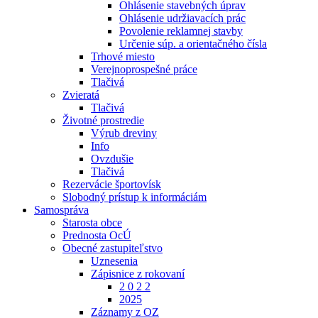
Ohlásenie stavebných úprav
Ohlásenie udržiavacích prác
Povolenie reklamnej stavby
Určenie súp. a orientačného čísla
Trhové miesto
Verejnoprospešné práce
Tlačivá
Zvieratá
Tlačivá
Životné prostredie
Výrub dreviny
Info
Ovzdušie
Tlačivá
Rezervácie športovísk
Slobodný prístup k informáciám
Samospráva
Starosta obce
Prednosta OcÚ
Obecné zastupiteľstvo
Uznesenia
Zápisnice z rokovaní
2 0 2 2
2025
Záznamy z OZ