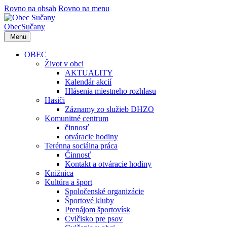
Rovno na obsah
Rovno na menu
Obec
Sučany
Menu
OBEC
Život v obci
AKTUALITY
Kalendár akcií
Hlásenia miestneho rozhlasu
Hasiči
Záznamy zo služieb DHZO
Komunitné centrum
činnosť
otváracie hodiny
Terénna sociálna práca
Činnosť
Kontakt a otváracie hodiny
Knižnica
Kultúra a šport
Spoločenské organizácie
Športové kluby
Prenájom športovísk
Cvičisko pre psov