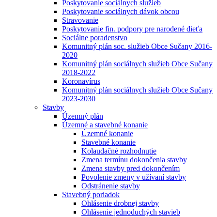
Poskytovanie sociálnych služieb
Poskytovanie sociálnych dávok obcou
Stravovanie
Poskytovanie fin. podpory pre narodené dieťa
Sociálne poradenstvo
Komunitný plán soc. služieb Obce Sučany 2016-
2020
Komunitný plán sociálnych služieb Obce Sučany
2018-2022
Koronavírus
Komunitný plán sociálnych služieb Obce Sučany
2023-2030
Stavby
Územný plán
Územné a stavebné konanie
Územné konanie
Stavebné konanie
Kolaudačné rozhodnutie
Zmena termínu dokončenia stavby
Zmena stavby pred dokončením
Povolenie zmeny v užívaní stavby
Odstránenie stavby
Stavebný poriadok
Ohlásenie drobnej stavby
Ohlásenie jednoduchých stavieb