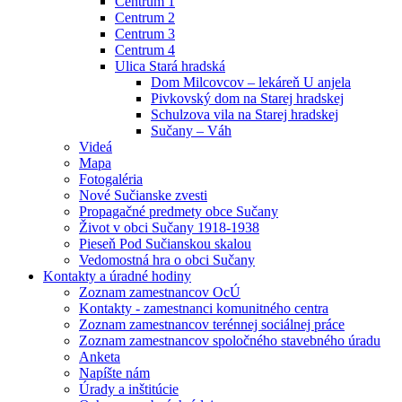
Centrum 1
Centrum 2
Centrum 3
Centrum 4
Ulica Stará hradská
Dom Milcovcov – lekáreň U anjela
Pivkovský dom na Starej hradskej
Schulzova vila na Starej hradskej
Sučany – Váh
Videá
Mapa
Fotogaléria
Nové Sučianske zvesti
Propagačné predmety obce Sučany
Život v obci Sučany 1918-1938
Pieseň Pod Sučianskou skalou
Vedomostná hra o obci Sučany
Kontakty a úradné hodiny
Zoznam zamestnancov OcÚ
Kontakty - zamestnanci komunitného centra
Zoznam zamestnancov terénnej sociálnej práce
Zoznam zamestnancov spoločného stavebného úradu
Anketa
Napíšte nám
Úrady a inštitúcie