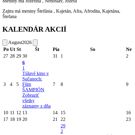
Meniny má
Jozefína
, Nehoslav, Jozefa
Zajtra má meniny
Štefánia
, Kajetán, Afra, Afrodita, Kajetána,
Štefana
KALENDÁR AKCIÍ
August
2026
Po
Ut
St
Št
Pia
So
Ne
27
28
29
30
31
1
2
6
1
Túlavé kino v
Sučanoch:
3
4
5
Film
7
8
9
ŠAMPIÓN
Zobraziť
všetky
záznamy z dňa
10
11
12
13
14
15
16
17
18
19
20
21
22
23
29
2