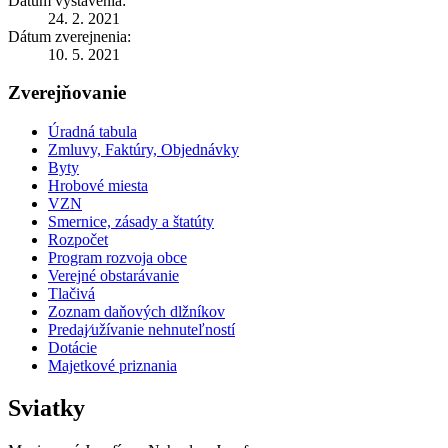
Dátum vystavenia:
24. 2. 2021
Dátum zverejnenia:
10. 5. 2021
Zverejňovanie
Úradná tabula
Zmluvy, Faktúry, Objednávky
Byty
Hrobové miesta
VZN
Smernice, zásady a štatúty
Rozpočet
Program rozvoja obce
Verejné obstarávanie
Tlačivá
Zoznam daňových dlžníkov
Predaj⁄užívanie nehnuteľností
Dotácie
Majetkové priznania
Sviatky