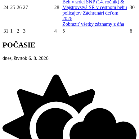
Beh v srdci SNP (14. ročník) &
24
25
26
27
28
Majstrovstvá SR v cestnom behu
30
policajtov
Záchranári deťom
2026
Zobraziť všetky záznamy z dňa
31
1
2
3
4
5
6
POČASIE
dnes, štvrtok 6. 8. 2026