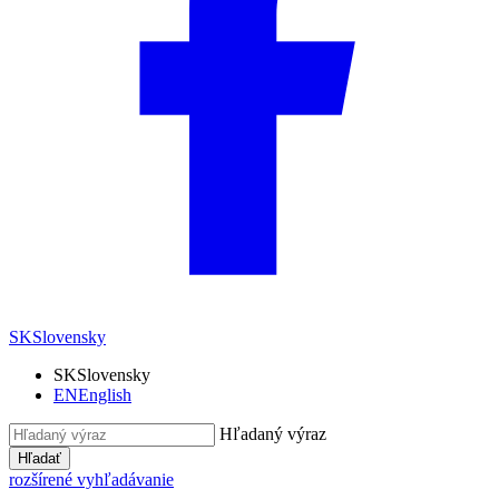
SK
Slovensky
SK
Slovensky
EN
English
Hľadaný výraz
Hľadať
rozšírené vyhľadávanie