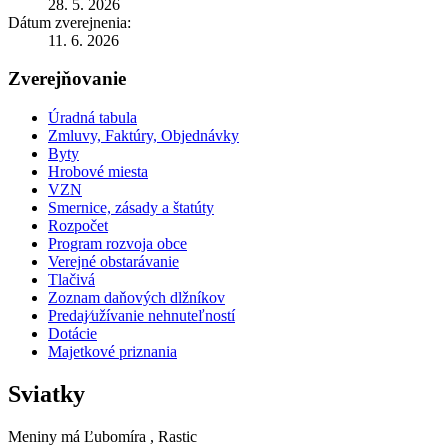
28. 5. 2026
Dátum zverejnenia:
11. 6. 2026
Zverejňovanie
Úradná tabula
Zmluvy, Faktúry, Objednávky
Byty
Hrobové miesta
VZN
Smernice, zásady a štatúty
Rozpočet
Program rozvoja obce
Verejné obstarávanie
Tlačivá
Zoznam daňových dlžníkov
Predaj⁄užívanie nehnuteľností
Dotácie
Majetkové priznania
Sviatky
Meniny má
Ľubomíra
, Rastic