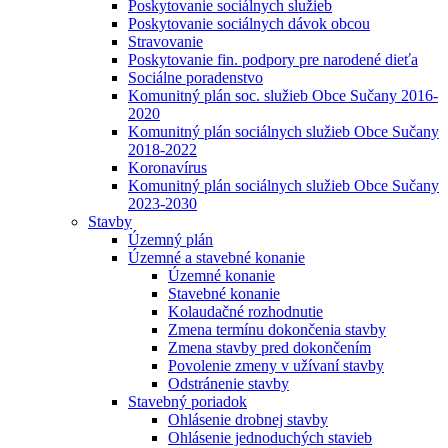
Poskytovanie sociálnych služieb
Poskytovanie sociálnych dávok obcou
Stravovanie
Poskytovanie fin. podpory pre narodené dieťa
Sociálne poradenstvo
Komunitný plán soc. služieb Obce Sučany 2016-
2020
Komunitný plán sociálnych služieb Obce Sučany
2018-2022
Koronavírus
Komunitný plán sociálnych služieb Obce Sučany
2023-2030
Stavby
Územný plán
Územné a stavebné konanie
Územné konanie
Stavebné konanie
Kolaudačné rozhodnutie
Zmena termínu dokončenia stavby
Zmena stavby pred dokončením
Povolenie zmeny v užívaní stavby
Odstránenie stavby
Stavebný poriadok
Ohlásenie drobnej stavby
Ohlásenie jednoduchých stavieb