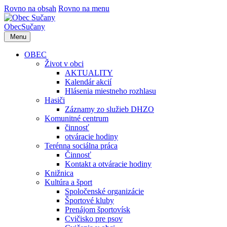
Rovno na obsah
Rovno na menu
Obec
Sučany
Menu
OBEC
Život v obci
AKTUALITY
Kalendár akcií
Hlásenia miestneho rozhlasu
Hasiči
Záznamy zo služieb DHZO
Komunitné centrum
činnosť
otváracie hodiny
Terénna sociálna práca
Činnosť
Kontakt a otváracie hodiny
Knižnica
Kultúra a šport
Spoločenské organizácie
Športové kluby
Prenájom športovísk
Cvičisko pre psov