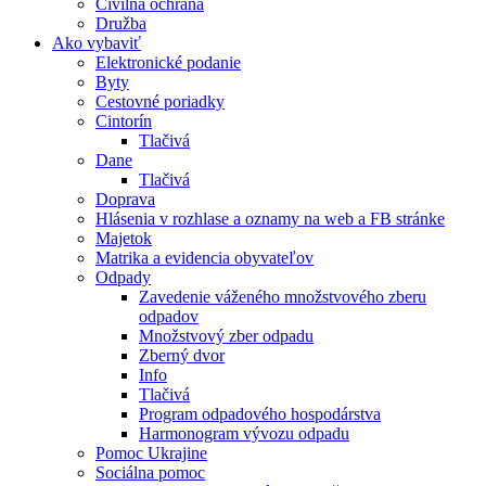
Civilná ochrana
Družba
Ako vybaviť
Elektronické podanie
Byty
Cestovné poriadky
Cintorín
Tlačivá
Dane
Tlačivá
Doprava
Hlásenia v rozhlase a oznamy na web a FB stránke
Majetok
Matrika a evidencia obyvateľov
Odpady
Zavedenie váženého množstvového zberu
odpadov
Množstvový zber odpadu
Zberný dvor
Info
Tlačivá
Program odpadového hospodárstva
Harmonogram vývozu odpadu
Pomoc Ukrajine
Sociálna pomoc