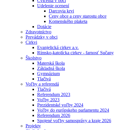
Cvičenia v obci
Udelenie ocenení
Darcovia krvi
Ceny obce a ceny starostu obce
Komenského plaketa
Dotácie
Zdravotníctvo
Prevádzky v obci
Cirkvi
Evanjelická cirkev a.v.
Rímsko-katolícka cirkev - farnosť Sučany
Školstvo
Materská škola
Základná škola
Gymnázium
Tlačivá
Voľby a referendá
Tlačivá
Referendum 2023
Voľby 2023
Prezidentské voľby 2024
Voľby do európskeho parlamentu 2024
Referendum 2026
Spojené voľby samosprávy a kraje 2026
Projekty