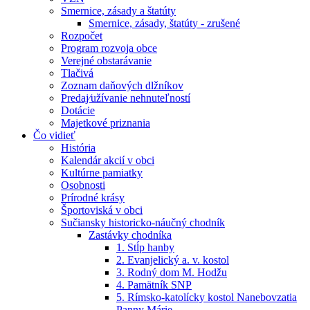
Smernice, zásady a štatúty
Smernice, zásady, štatúty - zrušené
Rozpočet
Program rozvoja obce
Verejné obstarávanie
Tlačivá
Zoznam daňových dlžníkov
Predaj⁄užívanie nehnuteľností
Dotácie
Majetkové priznania
Čo vidieť
História
Kalendár akcií v obci
Kultúrne pamiatky
Osobnosti
Prírodné krásy
Športoviská v obci
Sučiansky historicko-náučný chodník
Zastávky chodníka
1. Stĺp hanby
2. Evanjelický a. v. kostol
3. Rodný dom M. Hodžu
4. Pamätník SNP
5. Rímsko-katolícky kostol Nanebovzatia
Panny Márie