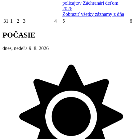
policajtov
Záchranári deťom
2026
Zobraziť všetky záznamy z dňa
31
1
2
3
4
5
6
POČASIE
dnes, nedeľa 9. 8. 2026