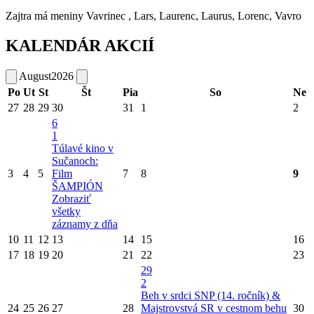
Zajtra má meniny
Vavrinec
, Lars, Laurenc, Laurus, Lorenc, Vavro
KALENDÁR AKCIÍ
August
2026
Po
Ut
St
Št
Pia
So
Ne
27
28
29
30
31
1
2
6
1
Túlavé kino v
Sučanoch:
3
4
5
Film
7
8
9
ŠAMPIÓN
Zobraziť
všetky
záznamy z dňa
10
11
12
13
14
15
16
17
18
19
20
21
22
23
29
2
Beh v srdci SNP (14. ročník) &
24
25
26
27
28
Majstrovstvá SR v cestnom behu
30