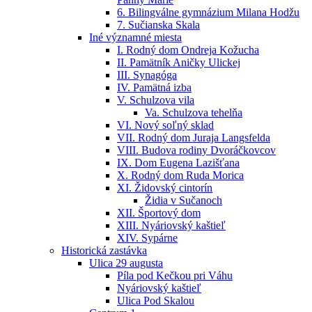
6. Bilingválne gymnázium Milana Hodžu
7. Sučianska Skala
Iné významné miesta
I. Rodný dom Ondreja Kožucha
II. Pamätník Aničky Ulickej
III. Synagóga
IV. Pamätná izba
V. Schulzova vila
Va. Schulzova tehelňa
VI. Nový soľný sklad
VII. Rodný dom Juraja Langsfelda
VIII. Budova rodiny Dvoráčkovcov
IX. Dom Eugena Lazišťana
X. Rodný dom Ruda Morica
XI. Židovský cintorín
Židia v Sučanoch
XII. Športový dom
XIII. Nyáriovský kaštieľ
XIV. Sypárne
Historická zastávka
Ulica 29 augusta
Píla pod Kečkou pri Váhu
Nyáriovský kaštieľ
Ulica Pod Skalou