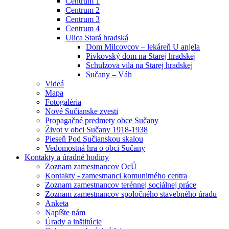
Centrum 1
Centrum 2
Centrum 3
Centrum 4
Ulica Stará hradská
Dom Milcovcov – lekáreň U anjela
Pivkovský dom na Starej hradskej
Schulzova vila na Starej hradskej
Sučany – Váh
Videá
Mapa
Fotogaléria
Nové Sučianske zvesti
Propagačné predmety obce Sučany
Život v obci Sučany 1918-1938
Pieseň Pod Sučianskou skalou
Vedomostná hra o obci Sučany
Kontakty a úradné hodiny
Zoznam zamestnancov OcÚ
Kontakty - zamestnanci komunitného centra
Zoznam zamestnancov terénnej sociálnej práce
Zoznam zamestnancov spoločného stavebného úradu
Anketa
Napíšte nám
Úrady a inštitúcie