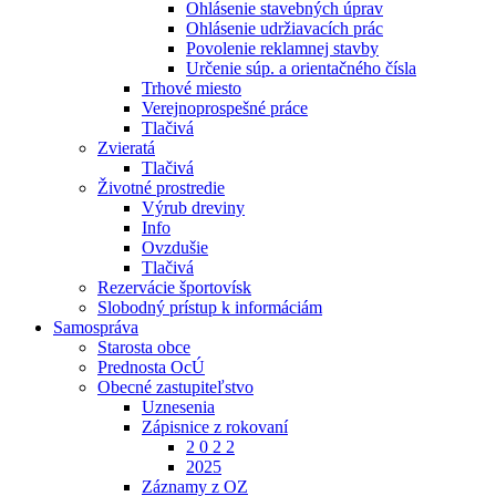
Ohlásenie stavebných úprav
Ohlásenie udržiavacích prác
Povolenie reklamnej stavby
Určenie súp. a orientačného čísla
Trhové miesto
Verejnoprospešné práce
Tlačivá
Zvieratá
Tlačivá
Životné prostredie
Výrub dreviny
Info
Ovzdušie
Tlačivá
Rezervácie športovísk
Slobodný prístup k informáciám
Samospráva
Starosta obce
Prednosta OcÚ
Obecné zastupiteľstvo
Uznesenia
Zápisnice z rokovaní
2 0 2 2
2025
Záznamy z OZ