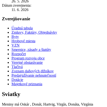
26. 5. 2026
Dátum zverejnenia:
11. 6. 2026
Zverejňovanie
Úradná tabula
Zmluvy, Faktúry, Objednávky
Byty
Hrobové miesta
VZN
Smernice, zásady a štatúty
Rozpočet
Program rozvoja obce
Verejné obstarávanie
Tlačivá
Zoznam daňových dlžníkov
Predaj⁄užívanie nehnuteľností
Dotácie
Majetkové priznania
Sviatky
Meniny má
Oskár
, Donát, Hartvig, Virgín, Donáta, Virgínia