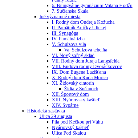
6. Bilingválne gymnázium Milana Hodžu
7. Sučianska Skala
Iné významné miesta
I. Rodný dom Ondreja Kožucha
II. Pamätník Aničky Ulickej
III. Synagóga
IV. Pamätná izba
V. Schulzova vila
Va. Schulzova tehelňa
VI. Nový soľný sklad
VII. Rodný dom Juraja Langsfelda
VIII. Budova rodiny Dvoráčkovcov
IX. Dom Eugena Lazišťana
X. Rodný dom Ruda Morica
XI. Židovský cintorín
Židia v Sučanoch
XII. Športový dom
XIII. Nyáriovský kaštieľ
XIV. Sypárne
Historická zastávka
Ulica 29 augusta
Píla pod Kečkou pri Váhu
Nyáriovský kaštieľ
Ulica Pod Skalou