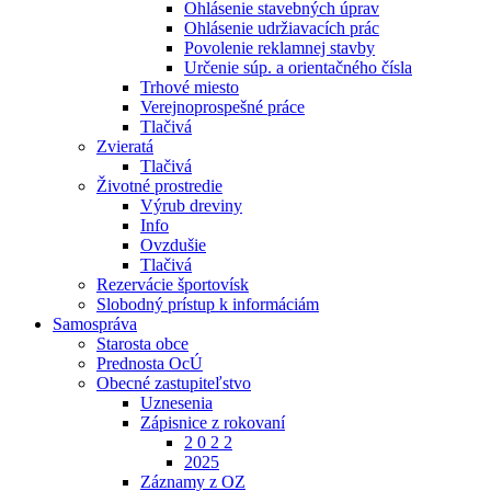
Ohlásenie stavebných úprav
Ohlásenie udržiavacích prác
Povolenie reklamnej stavby
Určenie súp. a orientačného čísla
Trhové miesto
Verejnoprospešné práce
Tlačivá
Zvieratá
Tlačivá
Životné prostredie
Výrub dreviny
Info
Ovzdušie
Tlačivá
Rezervácie športovísk
Slobodný prístup k informáciám
Samospráva
Starosta obce
Prednosta OcÚ
Obecné zastupiteľstvo
Uznesenia
Zápisnice z rokovaní
2 0 2 2
2025
Záznamy z OZ