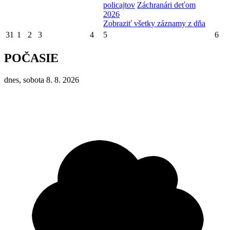
policajtov
Záchranári deťom
2026
Zobraziť všetky záznamy z dňa
31
1
2
3
4
5
6
POČASIE
dnes, sobota 8. 8. 2026