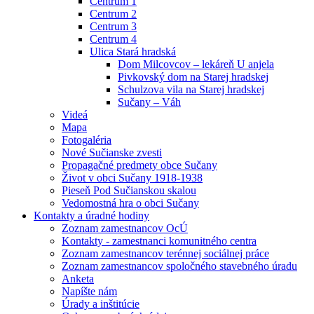
Centrum 1
Centrum 2
Centrum 3
Centrum 4
Ulica Stará hradská
Dom Milcovcov – lekáreň U anjela
Pivkovský dom na Starej hradskej
Schulzova vila na Starej hradskej
Sučany – Váh
Videá
Mapa
Fotogaléria
Nové Sučianske zvesti
Propagačné predmety obce Sučany
Život v obci Sučany 1918-1938
Pieseň Pod Sučianskou skalou
Vedomostná hra o obci Sučany
Kontakty a úradné hodiny
Zoznam zamestnancov OcÚ
Kontakty - zamestnanci komunitného centra
Zoznam zamestnancov terénnej sociálnej práce
Zoznam zamestnancov spoločného stavebného úradu
Anketa
Napíšte nám
Úrady a inštitúcie