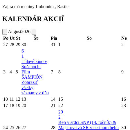
Zajtra má meniny
Ľubomíra
, Rastic
KALENDÁR AKCIÍ
August
2026
Po
Ut
St
Št
Pia
So
Ne
27
28
29
30
31
1
2
6
1
Túlavé kino v
Sučanoch:
3
4
5
Film
7
8
9
ŠAMPIÓN
Zobraziť
všetky
záznamy z dňa
10
11
12
13
14
15
16
17
18
19
20
21
22
23
29
2
Beh v srdci SNP (14. ročník) &
24
25
26
27
28
Majstrovstvá SR v cestnom behu
30