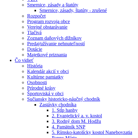
Smernice, zásady a štatúty
Smernice, zásady, štatúty - zrušené
Rozpočet
Program rozvoja obce
Verejné obstarávanie
Tlačivá
Zoznam daňových dlžníkov
Predaj⁄užívanie nehnuteľností
Dotácie
Majetkové priznania
Čo vidieť
História
Kalendár akcií v obci
Kultúrne pamiatky
Osobnosti
Prírodné krásy
Športoviská v obci
Sučiansky historicko-náučný chodník
Zastávky chodníka
1. Stĺp hanby
2. Evanjelický a. v. kostol
3. Rodný dom M. Hodžu
4. Pamätník SNP
5. Rímsko-katolícky kostol Nanebovzatia
Panny Márie