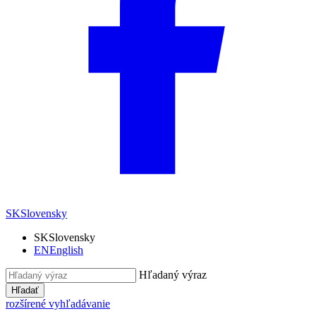
SK
Slovensky
SK
Slovensky
EN
English
Hľadaný výraz
Hľadať
rozšírené vyhľadávanie