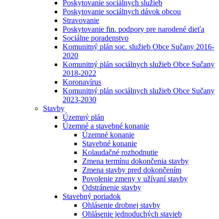
Poskytovanie sociálnych služieb
Poskytovanie sociálnych dávok obcou
Stravovanie
Poskytovanie fin. podpory pre narodené dieťa
Sociálne poradenstvo
Komunitný plán soc. služieb Obce Sučany 2016-
2020
Komunitný plán sociálnych služieb Obce Sučany
2018-2022
Koronavírus
Komunitný plán sociálnych služieb Obce Sučany
2023-2030
Stavby
Územný plán
Územné a stavebné konanie
Územné konanie
Stavebné konanie
Kolaudačné rozhodnutie
Zmena termínu dokončenia stavby
Zmena stavby pred dokončením
Povolenie zmeny v užívaní stavby
Odstránenie stavby
Stavebný poriadok
Ohlásenie drobnej stavby
Ohlásenie jednoduchých stavieb