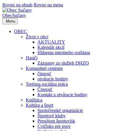
Rovno na obsah
Rovno na menu
Obec
Sučany
Menu
OBEC
Život v obci
AKTUALITY
Kalendár akcií
Hlásenia miestneho rozhlasu
Hasiči
Záznamy zo služieb DHZO
Komunitné centrum
činnosť
otváracie hodiny
Terénna sociálna práca
Činnosť
Kontakt a otváracie hodiny
Knižnica
Kultúra a šport
Spoločenské organizácie
Športové kluby
Prenájom športovísk
Cvičisko pre psov