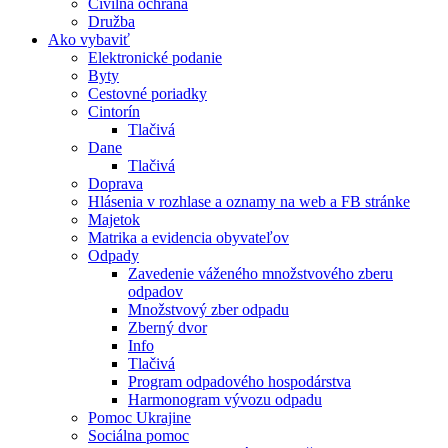
Civilná ochrana
Družba
Ako vybaviť
Elektronické podanie
Byty
Cestovné poriadky
Cintorín
Tlačivá
Dane
Tlačivá
Doprava
Hlásenia v rozhlase a oznamy na web a FB stránke
Majetok
Matrika a evidencia obyvateľov
Odpady
Zavedenie váženého množstvového zberu
odpadov
Množstvový zber odpadu
Zberný dvor
Info
Tlačivá
Program odpadového hospodárstva
Harmonogram vývozu odpadu
Pomoc Ukrajine
Sociálna pomoc