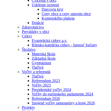
Cvičenia v obci
Udelenie ocenení
Darcovia krvi
Ceny obce a ceny starostu obce
Komenského plaketa
Dotácie
Zdravotníctvo
Prevádzky v obci
Cirkvi
Evanjelická cirkev a.v.
Rímsko-katolícka cirkev - farnosť Sučany
Školstvo
Materská škola
Základná škola
Gymnázium
Tlačivá
Voľby a referendá
Tlačivá
Referendum 2023
Voľby 2023
Prezidentské voľby 2024
Voľby do európskeho parlamentu 2024
Referendum 2026
Spojené voľby samosprávy a kraje 2026
Projekty