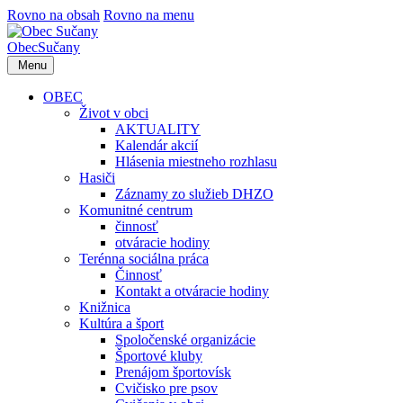
Rovno na obsah
Rovno na menu
Obec
Sučany
Menu
OBEC
Život v obci
AKTUALITY
Kalendár akcií
Hlásenia miestneho rozhlasu
Hasiči
Záznamy zo služieb DHZO
Komunitné centrum
činnosť
otváracie hodiny
Terénna sociálna práca
Činnosť
Kontakt a otváracie hodiny
Knižnica
Kultúra a šport
Spoločenské organizácie
Športové kluby
Prenájom športovísk
Cvičisko pre psov