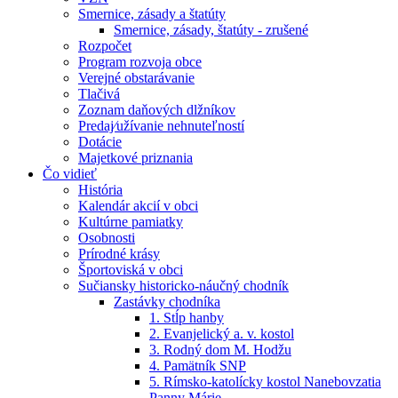
Smernice, zásady a štatúty
Smernice, zásady, štatúty - zrušené
Rozpočet
Program rozvoja obce
Verejné obstarávanie
Tlačivá
Zoznam daňových dlžníkov
Predaj⁄užívanie nehnuteľností
Dotácie
Majetkové priznania
Čo vidieť
História
Kalendár akcií v obci
Kultúrne pamiatky
Osobnosti
Prírodné krásy
Športoviská v obci
Sučiansky historicko-náučný chodník
Zastávky chodníka
1. Stĺp hanby
2. Evanjelický a. v. kostol
3. Rodný dom M. Hodžu
4. Pamätník SNP
5. Rímsko-katolícky kostol Nanebovzatia
Panny Márie