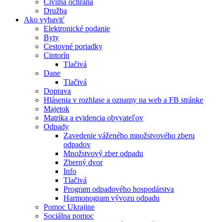
Civilná ochrana
Družba
Ako vybaviť
Elektronické podanie
Byty
Cestovné poriadky
Cintorín
Tlačivá
Dane
Tlačivá
Doprava
Hlásenia v rozhlase a oznamy na web a FB stránke
Majetok
Matrika a evidencia obyvateľov
Odpady
Zavedenie váženého množstvového zberu
odpadov
Množstvový zber odpadu
Zberný dvor
Info
Tlačivá
Program odpadového hospodárstva
Harmonogram vývozu odpadu
Pomoc Ukrajine
Sociálna pomoc