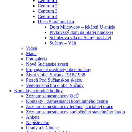
Centrum 1
Centrum 2
Centrum 3
Centrum 4
Ulica Stará hradská
Dom Milcovcov – lekáreň U anjela
Pivkovský dom na Starej hradskej
Schulzova vila na Starej hradskej
Sučany – Váh
Videá
Mapa
Fotogaléria
Nové Sučianske zvesti
Propagačné predmety obce Sučany
Život v obci Sučany 1918-1938
Pieseň Pod Sučianskou skalou
Vedomostná hra o obci Sučany
Kontakty a úradné hodiny
Zoznam zamestnancov OcÚ
Kontakty - zamestnanci komunitného centra
Zoznam zamestnancov terénnej sociálnej práce
Zoznam zamestnancov spoločného stavebného úradu
Anketa
Napíšte nám
Úrady a inštitúcie