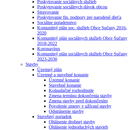
Poskytovanie sociálnych služieb
Poskytovanie sociálnych dávok obcou
Stravovanie
Poskytovanie fin. podpory pre narodené dieťa
Sociálne poradenstvo
Komunitný plán soc. služieb Obce Sučany 2016-
2020
Komunitný plán sociálnych služieb Obce Sučany
2018-2022
Koronavírus
Komunitný plán sociálnych služieb Obce Sučany
2023-2030
Stavby
Územný plán
Územné a stavebné konanie
Územné konanie
Stavebné konanie
Kolaudačné rozhodnutie
Zmena termínu dokončenia stavby
Zmena stavby pred dokončením
Povolenie zmeny v užívaní stavby
Odstránenie stavby
Stavebný poriadok
Ohlásenie drobnej stavby
Ohlásenie jednoduchých stavieb