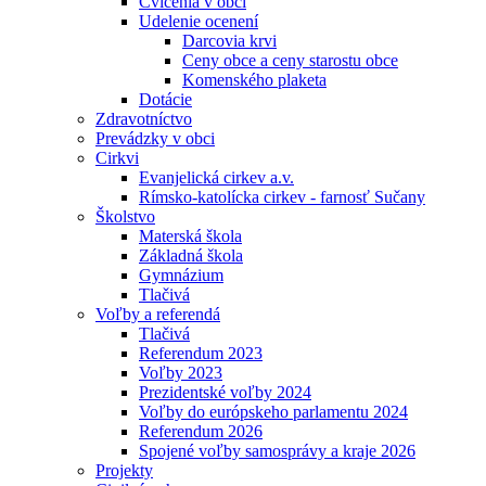
Cvičenia v obci
Udelenie ocenení
Darcovia krvi
Ceny obce a ceny starostu obce
Komenského plaketa
Dotácie
Zdravotníctvo
Prevádzky v obci
Cirkvi
Evanjelická cirkev a.v.
Rímsko-katolícka cirkev - farnosť Sučany
Školstvo
Materská škola
Základná škola
Gymnázium
Tlačivá
Voľby a referendá
Tlačivá
Referendum 2023
Voľby 2023
Prezidentské voľby 2024
Voľby do európskeho parlamentu 2024
Referendum 2026
Spojené voľby samosprávy a kraje 2026
Projekty