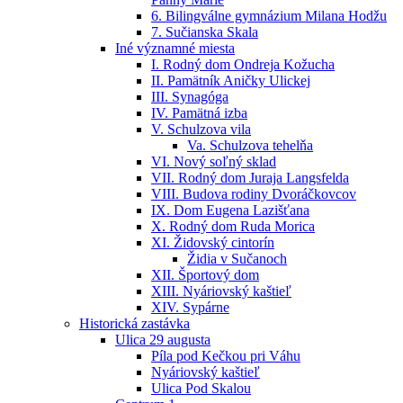
6. Bilingválne gymnázium Milana Hodžu
7. Sučianska Skala
Iné významné miesta
I. Rodný dom Ondreja Kožucha
II. Pamätník Aničky Ulickej
III. Synagóga
IV. Pamätná izba
V. Schulzova vila
Va. Schulzova tehelňa
VI. Nový soľný sklad
VII. Rodný dom Juraja Langsfelda
VIII. Budova rodiny Dvoráčkovcov
IX. Dom Eugena Lazišťana
X. Rodný dom Ruda Morica
XI. Židovský cintorín
Židia v Sučanoch
XII. Športový dom
XIII. Nyáriovský kaštieľ
XIV. Sypárne
Historická zastávka
Ulica 29 augusta
Píla pod Kečkou pri Váhu
Nyáriovský kaštieľ
Ulica Pod Skalou