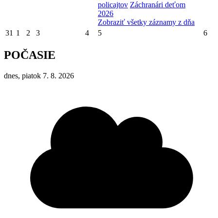
policajtov
Záchranári deťom
2026
Zobraziť všetky záznamy z dňa
31
1
2
3
4
5
6
POČASIE
dnes, piatok 7. 8. 2026