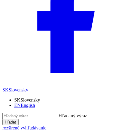
SK
Slovensky
SK
Slovensky
EN
English
Hľadaný výraz
Hľadať
rozšírené vyhľadávanie