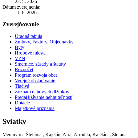
22. 5. 2026
Dátum zverejnenia:
11. 6. 2026
Zverejňovanie
Úradná tabula
Zmluvy, Faktúry, Objednávky
Byty
Hrobové miesta
VZN
Smernice, zásady a štatúty
Rozpočet
Program rozvoja obce
Verejné obstarávanie
Tlačivá
Zoznam daňových dlžníkov
Predaj⁄užívanie nehnuteľností
Dotácie
Majetkové priznania
Sviatky
Meniny má
Štefánia
, Kajetán, Afra, Afrodita, Kajetána, Štefana