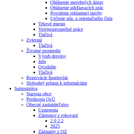
Ohlásenie stavebných úprav
Ohlásenie udržiavacích prác
Povolenie reklamnej stavby
Určenie súp. a orientačného čísla
Trhové miesto
Verejnoprospešné práce
Tlačivá
Zvieratá
Tlačivá
Životné prostredie
Výrub dreviny
Info
Ovzdušie
Tlačivá
Rezervácie športovísk
Slobodný prístup k informáciám
Samospráva
Starosta obce
Prednosta OcÚ
Obecné zastupiteľstvo
Uznesenia
Zápisnice z rokovaní
2 0 2 2
2025
Záznamy z OZ