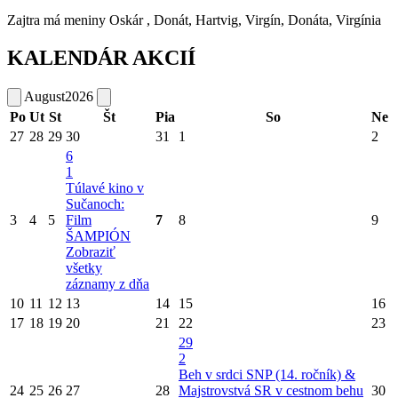
Zajtra má meniny
Oskár
, Donát, Hartvig, Virgín, Donáta, Virgínia
KALENDÁR AKCIÍ
August
2026
Po
Ut
St
Št
Pia
So
Ne
27
28
29
30
31
1
2
6
1
Túlavé kino v
Sučanoch:
3
4
5
Film
7
8
9
ŠAMPIÓN
Zobraziť
všetky
záznamy z dňa
10
11
12
13
14
15
16
17
18
19
20
21
22
23
29
2
Beh v srdci SNP (14. ročník) &
24
25
26
27
28
Majstrovstvá SR v cestnom behu
30