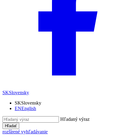
SK
Slovensky
SK
Slovensky
EN
English
Hľadaný výraz
Hľadať
rozšírené vyhľadávanie