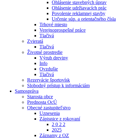
Ohlásenie stavebných úprav
Ohlásenie udržiavacích prác
Povolenie reklamnej stavby
Určenie súp. a orientačného čísla
Trhové miesto
Verejnoprospešné práce
Tlačivá
Zvieratá
Tlačivá
Životné prostredie
Výrub dreviny
Info
Ovzdušie
Tlačivá
Rezervácie športovísk
Slobodný prístup k informáciám
Samospráva
Starosta obce
Prednosta OcÚ
Obecné zastupiteľstvo
Uznesenia
Zápisnice z rokovaní
2 0 2 2
2025
Záznamy z OZ