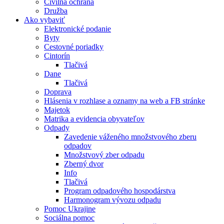
Civilná ochrana
Družba
Ako vybaviť
Elektronické podanie
Byty
Cestovné poriadky
Cintorín
Tlačivá
Dane
Tlačivá
Doprava
Hlásenia v rozhlase a oznamy na web a FB stránke
Majetok
Matrika a evidencia obyvateľov
Odpady
Zavedenie váženého množstvového zberu
odpadov
Množstvový zber odpadu
Zberný dvor
Info
Tlačivá
Program odpadového hospodárstva
Harmonogram vývozu odpadu
Pomoc Ukrajine
Sociálna pomoc