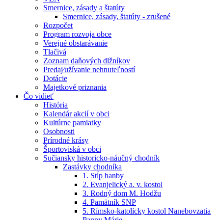
Smernice, zásady a štatúty
Smernice, zásady, štatúty - zrušené
Rozpočet
Program rozvoja obce
Verejné obstarávanie
Tlačivá
Zoznam daňových dlžníkov
Predaj⁄užívanie nehnuteľností
Dotácie
Majetkové priznania
Čo vidieť
História
Kalendár akcií v obci
Kultúrne pamiatky
Osobnosti
Prírodné krásy
Športoviská v obci
Sučiansky historicko-náučný chodník
Zastávky chodníka
1. Stĺp hanby
2. Evanjelický a. v. kostol
3. Rodný dom M. Hodžu
4. Pamätník SNP
5. Rímsko-katolícky kostol Nanebovzatia
Panny Márie