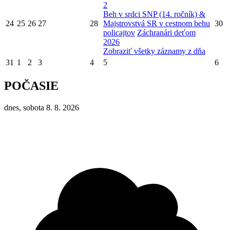
2
Beh v srdci SNP (14. ročník) &
24
25
26
27
28
Majstrovstvá SR v cestnom behu
30
policajtov
Záchranári deťom
2026
Zobraziť všetky záznamy z dňa
31
1
2
3
4
5
6
POČASIE
dnes, sobota 8. 8. 2026