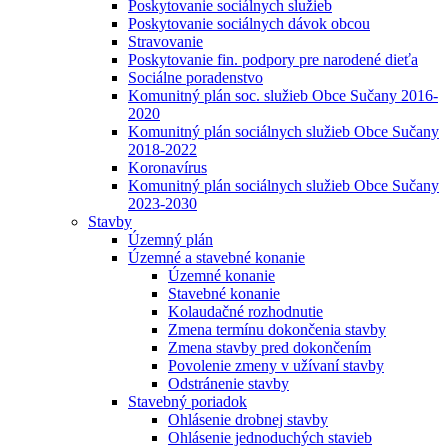
Poskytovanie sociálnych služieb
Poskytovanie sociálnych dávok obcou
Stravovanie
Poskytovanie fin. podpory pre narodené dieťa
Sociálne poradenstvo
Komunitný plán soc. služieb Obce Sučany 2016-
2020
Komunitný plán sociálnych služieb Obce Sučany
2018-2022
Koronavírus
Komunitný plán sociálnych služieb Obce Sučany
2023-2030
Stavby
Územný plán
Územné a stavebné konanie
Územné konanie
Stavebné konanie
Kolaudačné rozhodnutie
Zmena termínu dokončenia stavby
Zmena stavby pred dokončením
Povolenie zmeny v užívaní stavby
Odstránenie stavby
Stavebný poriadok
Ohlásenie drobnej stavby
Ohlásenie jednoduchých stavieb