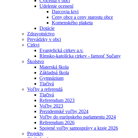
Cvičenia v obci
Udelenie ocenení
Darcovia krvi
Ceny obce a ceny starostu obce
Komenského plaketa
Dotácie
Zdravotníctvo
Prevádzky v obci
Cirkvi
Evanjelická cirkev a.v.
Rímsko-katolícka cirkev - farnosť Sučany
Školstvo
Materská škola
Základná škola
Gymnázium
Tlačivá
Voľby a referendá
Tlačivá
Referendum 2023
Voľby 2023
Prezidentské voľby 2024
Voľby do európskeho parlamentu 2024
Referendum 2026
Spojené voľby samosprávy a kraje 2026
Projekty