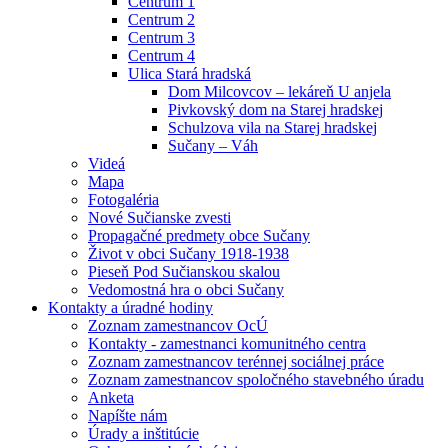
Centrum 1
Centrum 2
Centrum 3
Centrum 4
Ulica Stará hradská
Dom Milcovcov – lekáreň U anjela
Pivkovský dom na Starej hradskej
Schulzova vila na Starej hradskej
Sučany – Váh
Videá
Mapa
Fotogaléria
Nové Sučianske zvesti
Propagačné predmety obce Sučany
Život v obci Sučany 1918-1938
Pieseň Pod Sučianskou skalou
Vedomostná hra o obci Sučany
Kontakty a úradné hodiny
Zoznam zamestnancov OcÚ
Kontakty - zamestnanci komunitného centra
Zoznam zamestnancov terénnej sociálnej práce
Zoznam zamestnancov spoločného stavebného úradu
Anketa
Napíšte nám
Úrady a inštitúcie