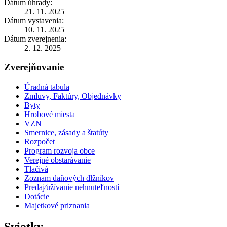
Dátum úhrady:
21. 11. 2025
Dátum vystavenia:
10. 11. 2025
Dátum zverejnenia:
2. 12. 2025
Zverejňovanie
Úradná tabula
Zmluvy, Faktúry, Objednávky
Byty
Hrobové miesta
VZN
Smernice, zásady a štatúty
Rozpočet
Program rozvoja obce
Verejné obstarávanie
Tlačivá
Zoznam daňových dlžníkov
Predaj⁄užívanie nehnuteľností
Dotácie
Majetkové priznania