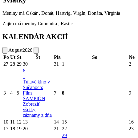
Sviatky
Meniny má
Oskár
, Donát, Hartvig, Virgín, Donáta, Virgínia
Zajtra má meniny
Ľubomíra
, Rastic
KALENDÁR AKCIÍ
August
2026
Po
Ut
St
Št
Pia
So
Ne
27
28
29
30
31
1
2
6
1
Túlavé kino v
Sučanoch:
3
4
5
Film
7
8
9
ŠAMPIÓN
Zobraziť
všetky
záznamy z dňa
10
11
12
13
14
15
16
17
18
19
20
21
22
23
29