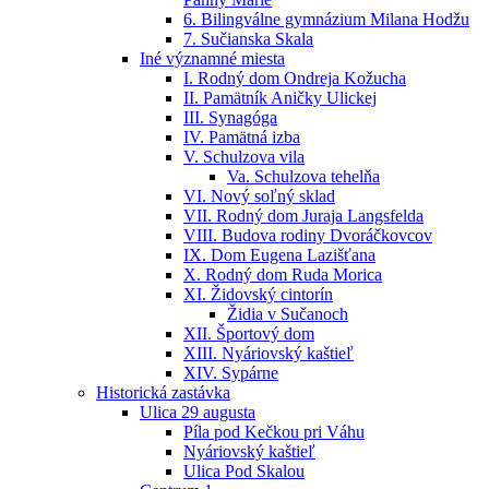
6. Bilingválne gymnázium Milana Hodžu
7. Sučianska Skala
Iné významné miesta
I. Rodný dom Ondreja Kožucha
II. Pamätník Aničky Ulickej
III. Synagóga
IV. Pamätná izba
V. Schulzova vila
Va. Schulzova tehelňa
VI. Nový soľný sklad
VII. Rodný dom Juraja Langsfelda
VIII. Budova rodiny Dvoráčkovcov
IX. Dom Eugena Lazišťana
X. Rodný dom Ruda Morica
XI. Židovský cintorín
Židia v Sučanoch
XII. Športový dom
XIII. Nyáriovský kaštieľ
XIV. Sypárne
Historická zastávka
Ulica 29 augusta
Píla pod Kečkou pri Váhu
Nyáriovský kaštieľ
Ulica Pod Skalou