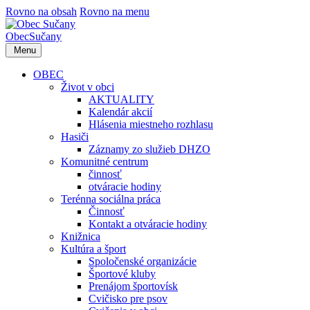
Rovno na obsah
Rovno na menu
Obec
Sučany
Menu
OBEC
Život v obci
AKTUALITY
Kalendár akcií
Hlásenia miestneho rozhlasu
Hasiči
Záznamy zo služieb DHZO
Komunitné centrum
činnosť
otváracie hodiny
Terénna sociálna práca
Činnosť
Kontakt a otváracie hodiny
Knižnica
Kultúra a šport
Spoločenské organizácie
Športové kluby
Prenájom športovísk
Cvičisko pre psov