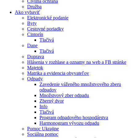
Civilná ochrana
Družba
Ako vybaviť
Elektronické podanie
Byty
Cestovné poriadky
Cintorín
Tlačivá
Dane
Tlačivá
Doprava
Hlásenia v rozhlase a oznamy na web a FB stránke
Majetok
Matrika a evidencia obyvateľov
Odpady
Zavedenie váženého množstvového zberu
odpadov
Množstvový zber odpadu
Zberný dvor
Info
Tlačivá
Program odpadového hospodárstva
Harmonogram vývozu odpadu
Pomoc Ukrajine
Sociálna pomoc