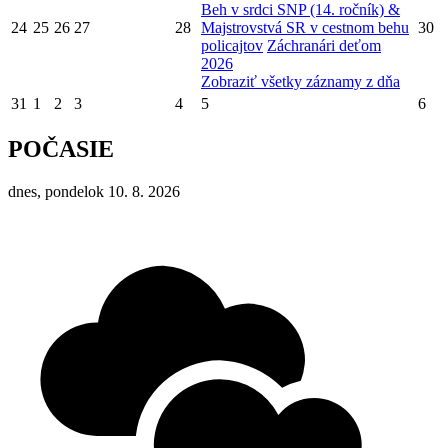
Beh v srdci SNP (14. ročník) &
24
25
26
27
28
Majstrovstvá SR v cestnom behu
30
policajtov
Záchranári deťom
2026
Zobraziť všetky záznamy z dňa
31
1
2
3
4
5
6
POČASIE
dnes, pondelok 10. 8. 2026