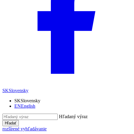
SK
Slovensky
SK
Slovensky
EN
English
Hľadaný výraz
Hľadať
rozšírené vyhľadávanie