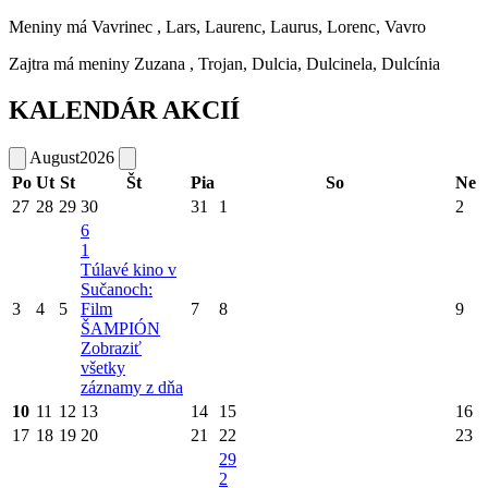
Meniny má
Vavrinec
, Lars, Laurenc, Laurus, Lorenc, Vavro
Zajtra má meniny
Zuzana
, Trojan, Dulcia, Dulcinela, Dulcínia
KALENDÁR AKCIÍ
August
2026
Po
Ut
St
Št
Pia
So
Ne
27
28
29
30
31
1
2
6
1
Túlavé kino v
Sučanoch:
3
4
5
Film
7
8
9
ŠAMPIÓN
Zobraziť
všetky
záznamy z dňa
10
11
12
13
14
15
16
17
18
19
20
21
22
23
29
2