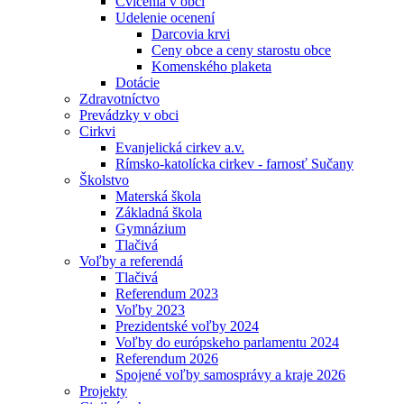
Cvičenia v obci
Udelenie ocenení
Darcovia krvi
Ceny obce a ceny starostu obce
Komenského plaketa
Dotácie
Zdravotníctvo
Prevádzky v obci
Cirkvi
Evanjelická cirkev a.v.
Rímsko-katolícka cirkev - farnosť Sučany
Školstvo
Materská škola
Základná škola
Gymnázium
Tlačivá
Voľby a referendá
Tlačivá
Referendum 2023
Voľby 2023
Prezidentské voľby 2024
Voľby do európskeho parlamentu 2024
Referendum 2026
Spojené voľby samosprávy a kraje 2026
Projekty