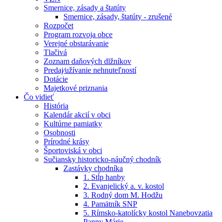
Smernice, zásady a štatúty
Smernice, zásady, štatúty - zrušené
Rozpočet
Program rozvoja obce
Verejné obstarávanie
Tlačivá
Zoznam daňových dlžníkov
Predaj⁄užívanie nehnuteľností
Dotácie
Majetkové priznania
Čo vidieť
História
Kalendár akcií v obci
Kultúrne pamiatky
Osobnosti
Prírodné krásy
Športoviská v obci
Sučiansky historicko-náučný chodník
Zastávky chodníka
1. Stĺp hanby
2. Evanjelický a. v. kostol
3. Rodný dom M. Hodžu
4. Pamätník SNP
5. Rímsko-katolícky kostol Nanebovzatia
Panny Márie