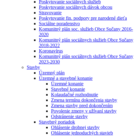
Poskytovanie sociálnych služieb
Poskytovanie sociálnych dávok obcou
Stravovanie
Poskytovanie fin. podpory pre narodené dieťa
Sociálne poradenstvo
Komunitný plán soc. služieb Obce Sučany 2016-
2020
Komunitný plán sociálnych služieb Obce Sučany
2018-2022
Koronavírus
Komunitný plán sociálnych služieb Obce Sučany
2023-2030
Stavby
Územný plán
Územné a stavebné konanie
Územné konanie
Stavebné konanie
Kolaudačné rozhodnutie
Zmena termínu dokončenia stavby
Zmena stavby pred dokončením
Povolenie zmeny v užívaní stavby
Odstránenie stavby
Stavebný poriadok
Ohlásenie drobnej stavby
Ohlásenie jednoduchých stavieb