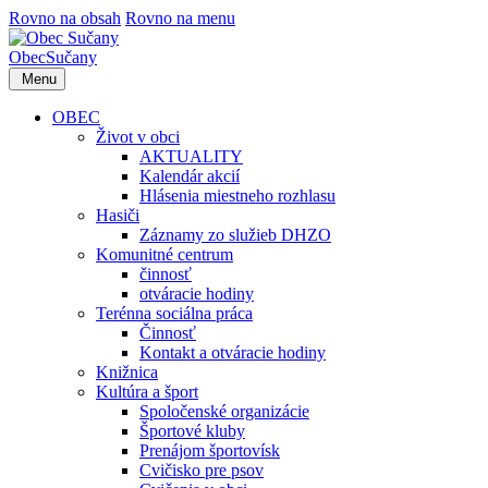
Rovno na obsah
Rovno na menu
Obec
Sučany
Menu
OBEC
Život v obci
AKTUALITY
Kalendár akcií
Hlásenia miestneho rozhlasu
Hasiči
Záznamy zo služieb DHZO
Komunitné centrum
činnosť
otváracie hodiny
Terénna sociálna práca
Činnosť
Kontakt a otváracie hodiny
Knižnica
Kultúra a šport
Spoločenské organizácie
Športové kluby
Prenájom športovísk
Cvičisko pre psov