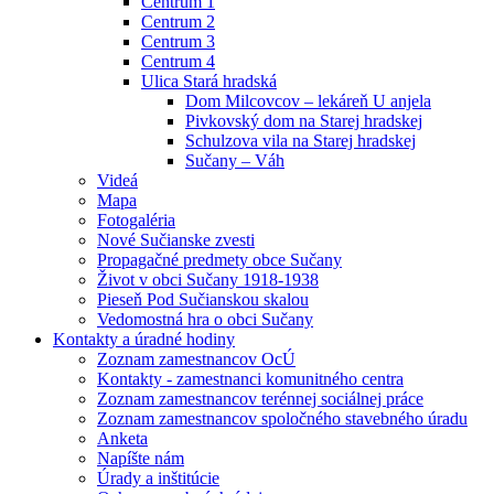
Centrum 1
Centrum 2
Centrum 3
Centrum 4
Ulica Stará hradská
Dom Milcovcov – lekáreň U anjela
Pivkovský dom na Starej hradskej
Schulzova vila na Starej hradskej
Sučany – Váh
Videá
Mapa
Fotogaléria
Nové Sučianske zvesti
Propagačné predmety obce Sučany
Život v obci Sučany 1918-1938
Pieseň Pod Sučianskou skalou
Vedomostná hra o obci Sučany
Kontakty a úradné hodiny
Zoznam zamestnancov OcÚ
Kontakty - zamestnanci komunitného centra
Zoznam zamestnancov terénnej sociálnej práce
Zoznam zamestnancov spoločného stavebného úradu
Anketa
Napíšte nám
Úrady a inštitúcie