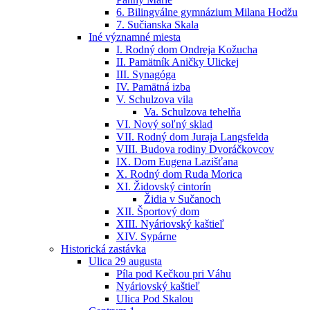
6. Bilingválne gymnázium Milana Hodžu
7. Sučianska Skala
Iné významné miesta
I. Rodný dom Ondreja Kožucha
II. Pamätník Aničky Ulickej
III. Synagóga
IV. Pamätná izba
V. Schulzova vila
Va. Schulzova tehelňa
VI. Nový soľný sklad
VII. Rodný dom Juraja Langsfelda
VIII. Budova rodiny Dvoráčkovcov
IX. Dom Eugena Lazišťana
X. Rodný dom Ruda Morica
XI. Židovský cintorín
Židia v Sučanoch
XII. Športový dom
XIII. Nyáriovský kaštieľ
XIV. Sypárne
Historická zastávka
Ulica 29 augusta
Píla pod Kečkou pri Váhu
Nyáriovský kaštieľ
Ulica Pod Skalou