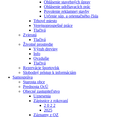
Ohlásenie stavebných úprav
Ohlásenie udržiavacích prác
Povolenie reklamnej stavby
Určenie súp. a orientačného čísla
Trhové miesto
Verejnoprospešné práce
Tlačivá
Zvieratá
Tlačivá
Životné prostredie
Výrub dreviny
Info
Ovzdušie
Tlačivá
Rezervácie športovísk
Slobodný prístup k informáciám
Samospráva
Starosta obce
Prednosta OcÚ
Obecné zastupiteľstvo
Uznesenia
Zápisnice z rokovaní
2 0 2 2
2025
Záznamy z OZ