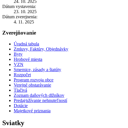
24. 10. 2025
Dátum vystavenia:
23. 10. 2025
Dátum zverejnenia:
4. 11. 2025
Zverejňovanie
Úradná tabula
Zmluvy, Faktúry, Objednávky
Byty
Hrobové miesta
VZN
Smernice, zásady a štatúty
Rozpočet
Program rozvoja obce
Verejné obstarávanie
Tlačivá
Zoznam daňových dlžníkov
Predaj⁄užívanie nehnuteľností
Dotácie
Majetkové priznania
Sviatky