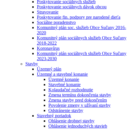
Poskytovanie sociálnych služieb
Poskytovanie sociálnych dávok obcou
Stravovanie
Poskytovanie fin. podpory pre narodené dieťa
Sociálne poradenstvo
Komunitný plán soc. služieb Obce Sučany 2016-
2020
Komunitný plán sociálnych služieb Obce Sučany
2018-2022
Koronavírus
Komunitný plán sociálnych služieb Obce Sučany
2023-2030
Stavby
Územný plán
Územné a stavebné konanie
Územné konanie
Stavebné konanie
Kolaudačné rozhodnutie
Zmena termínu dokončenia stavby
Zmena stavby pred dokončením
Povolenie zmeny v užívaní stavby
Odstránenie stavby
Stavebný poriadok
Ohlásenie drobnej stavby
Ohlásenie jednoduchých stavieb