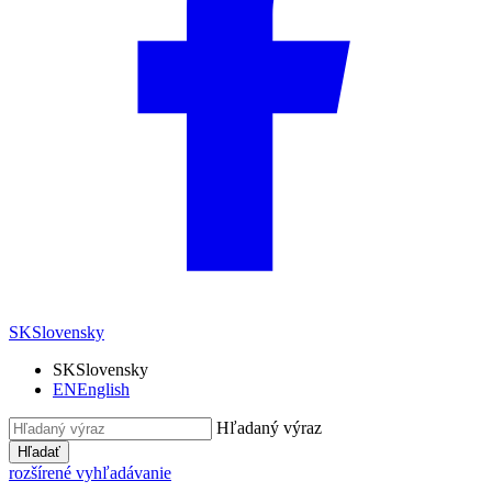
SK
Slovensky
SK
Slovensky
EN
English
Hľadaný výraz
Hľadať
rozšírené vyhľadávanie