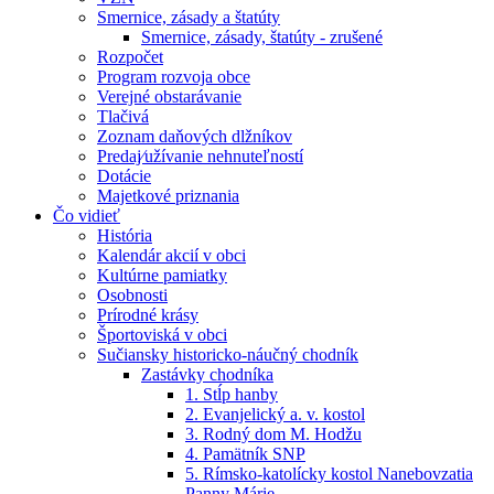
Smernice, zásady a štatúty
Smernice, zásady, štatúty - zrušené
Rozpočet
Program rozvoja obce
Verejné obstarávanie
Tlačivá
Zoznam daňových dlžníkov
Predaj⁄užívanie nehnuteľností
Dotácie
Majetkové priznania
Čo vidieť
História
Kalendár akcií v obci
Kultúrne pamiatky
Osobnosti
Prírodné krásy
Športoviská v obci
Sučiansky historicko-náučný chodník
Zastávky chodníka
1. Stĺp hanby
2. Evanjelický a. v. kostol
3. Rodný dom M. Hodžu
4. Pamätník SNP
5. Rímsko-katolícky kostol Nanebovzatia
Panny Márie