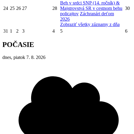
Beh v srdci SNP (14. ročník) &
24
25
26
27
28
Majstrovstvá SR v cestnom behu
30
policajtov
Záchranári deťom
2026
Zobraziť všetky záznamy z dňa
31
1
2
3
4
5
6
POČASIE
dnes, piatok 7. 8. 2026