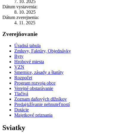
7. 10. 2025
Dátum vystavenia:
8. 10. 2025
Dátum zverejnenia:
4. 11. 2025
Zverejňovanie
Úradná tabula
Zmluvy, Faktúry, Objednávky
Byty
Hrobové miesta
VZN
Smernice, zásady a štatúty
Rozpočet
Program rozvoja obce
Verejné obstarávanie
Tlačivá
Zoznam daňových dlžníkov
Predaj⁄užívanie nehnuteľností
Dotácie
Majetkové priznania
Sviatky