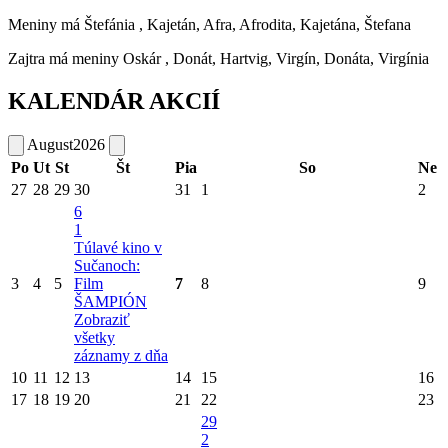
Meniny má
Štefánia
, Kajetán, Afra, Afrodita, Kajetána, Štefana
Zajtra má meniny
Oskár
, Donát, Hartvig, Virgín, Donáta, Virgínia
KALENDÁR AKCIÍ
August
2026
Po
Ut
St
Št
Pia
So
Ne
27
28
29
30
31
1
2
6
1
Túlavé kino v
Sučanoch:
3
4
5
Film
7
8
9
ŠAMPIÓN
Zobraziť
všetky
záznamy z dňa
10
11
12
13
14
15
16
17
18
19
20
21
22
23
29
2