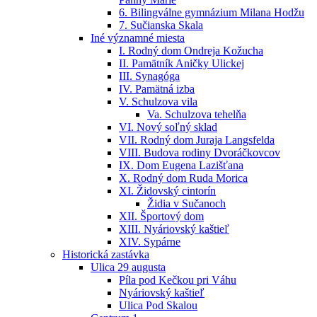
6. Bilingválne gymnázium Milana Hodžu
7. Sučianska Skala
Iné významné miesta
I. Rodný dom Ondreja Kožucha
II. Pamätník Aničky Ulickej
III. Synagóga
IV. Pamätná izba
V. Schulzova vila
Va. Schulzova tehelňa
VI. Nový soľný sklad
VII. Rodný dom Juraja Langsfelda
VIII. Budova rodiny Dvoráčkovcov
IX. Dom Eugena Lazišťana
X. Rodný dom Ruda Morica
XI. Židovský cintorín
Židia v Sučanoch
XII. Športový dom
XIII. Nyáriovský kaštieľ
XIV. Sypárne
Historická zastávka
Ulica 29 augusta
Píla pod Kečkou pri Váhu
Nyáriovský kaštieľ
Ulica Pod Skalou