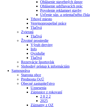
Ohlásenie stavebných úprav
Ohlásenie udržiavacích prác
Povolenie reklamnej stavby
Určenie súp. a orientačného čísla
Trhové miesto
Verejnoprospešné práce
Tlačivá
Zvieratá
Tlačivá
Životné prostredie
Výrub dreviny
Info
Ovzdušie
Tlačivá
Rezervácie športovísk
Slobodný prístup k informáciám
Samospráva
Starosta obce
Prednosta OcÚ
Obecné zastupiteľstvo
Uznesenia
Zápisnice z rokovaní
2 0 2 2
2025
Záznamy z OZ