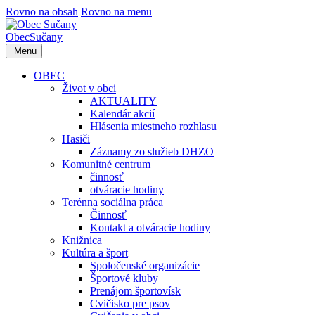
Rovno na obsah
Rovno na menu
Obec
Sučany
Menu
OBEC
Život v obci
AKTUALITY
Kalendár akcií
Hlásenia miestneho rozhlasu
Hasiči
Záznamy zo služieb DHZO
Komunitné centrum
činnosť
otváracie hodiny
Terénna sociálna práca
Činnosť
Kontakt a otváracie hodiny
Knižnica
Kultúra a šport
Spoločenské organizácie
Športové kluby
Prenájom športovísk
Cvičisko pre psov