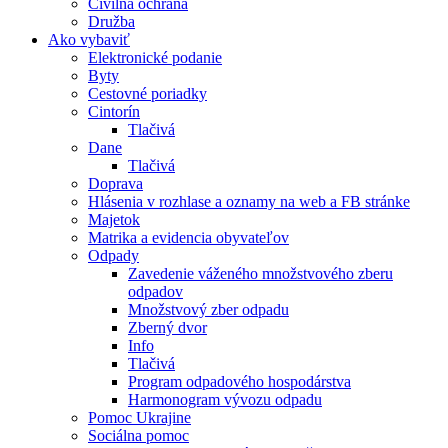
Civilná ochrana
Družba
Ako vybaviť
Elektronické podanie
Byty
Cestovné poriadky
Cintorín
Tlačivá
Dane
Tlačivá
Doprava
Hlásenia v rozhlase a oznamy na web a FB stránke
Majetok
Matrika a evidencia obyvateľov
Odpady
Zavedenie váženého množstvového zberu
odpadov
Množstvový zber odpadu
Zberný dvor
Info
Tlačivá
Program odpadového hospodárstva
Harmonogram vývozu odpadu
Pomoc Ukrajine
Sociálna pomoc