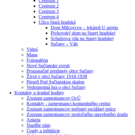
Centrum 1
Centrum 2
Centrum 3
Centrum 4
Ulica Stará hradská
Dom Milcovcov – lekáreň U anjela
Pivkovský dom na Starej hradskej
Schulzova vila na Starej hradskej
Sučany – Váh
Videá
Mapa
Fotogaléria
Nové Sučianske zvesti
Propagačné predmety obce Sučany
Život v obci Sučany 1918-1938
Pieseň Pod Sučianskou skalou
Vedomostná hra o obci Sučany
Kontakty a úradné hodiny
Zoznam zamestnancov OcÚ
Kontakty - zamestnanci komunitného centra
Zoznam zamestnancov terénnej sociálnej práce
Zoznam zamestnancov spoločného stavebného úradu
Anketa
Napíšte nám
Úrady a inštitúcie