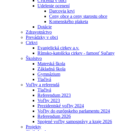
Cvičenia v obci
Udelenie ocenení
Darcovia krvi
Ceny obce a ceny starostu obce
Komenského plaketa
Dotácie
Zdravotníctvo
Prevádzky v obci
Cirkvi
Evanjelická cirkev a.v.
Rímsko-katolícka cirkev - farnosť Sučany
Školstvo
Materská škola
Základná škola
Gymnázium
Tlačivá
Voľby a referendá
Tlačivá
Referendum 2023
Voľby 2023
Prezidentské voľby 2024
Voľby do európskeho parlamentu 2024
Referendum 2026
Spojené voľby samosprávy a kraje 2026
Projekty