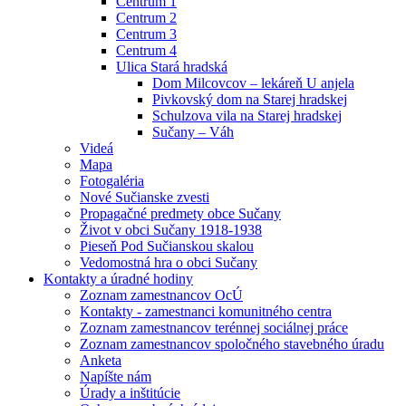
Centrum 1
Centrum 2
Centrum 3
Centrum 4
Ulica Stará hradská
Dom Milcovcov – lekáreň U anjela
Pivkovský dom na Starej hradskej
Schulzova vila na Starej hradskej
Sučany – Váh
Videá
Mapa
Fotogaléria
Nové Sučianske zvesti
Propagačné predmety obce Sučany
Život v obci Sučany 1918-1938
Pieseň Pod Sučianskou skalou
Vedomostná hra o obci Sučany
Kontakty a úradné hodiny
Zoznam zamestnancov OcÚ
Kontakty - zamestnanci komunitného centra
Zoznam zamestnancov terénnej sociálnej práce
Zoznam zamestnancov spoločného stavebného úradu
Anketa
Napíšte nám
Úrady a inštitúcie