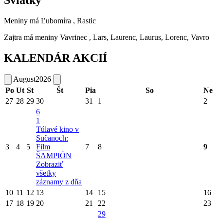
Sviatky
Meniny má
Ľubomíra
, Rastic
Zajtra má meniny
Vavrinec
, Lars, Laurenc, Laurus, Lorenc, Vavro
KALENDÁR AKCIÍ
August
2026
Po
Ut
St
Št
Pia
So
Ne
27
28
29
30
31
1
2
6
1
Túlavé kino v
Sučanoch:
3
4
5
Film
7
8
9
ŠAMPIÓN
Zobraziť
všetky
záznamy z dňa
10
11
12
13
14
15
16
17
18
19
20
21
22
23
29