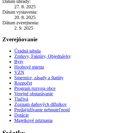
Dátum úhrady:
27. 8. 2025
Dátum vystavenia:
20. 8. 2025
Dátum zverejnenia:
2. 9. 2025
Zverejňovanie
Úradná tabula
Zmluvy, Faktúry, Objednávky
Byty
Hrobové miesta
VZN
Smernice, zásady a štatúty
Rozpočet
Program rozvoja obce
Verejné obstarávanie
Tlačivá
Zoznam daňových dlžníkov
Predaj⁄užívanie nehnuteľností
Dotácie
Majetkové priznania