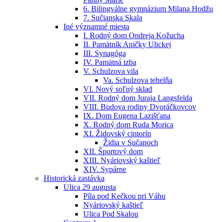
6. Bilingválne gymnázium Milana Hodžu
7. Sučianska Skala
Iné významné miesta
I. Rodný dom Ondreja Kožucha
II. Pamätník Aničky Ulickej
III. Synagóga
IV. Pamätná izba
V. Schulzova vila
Va. Schulzova tehelňa
VI. Nový soľný sklad
VII. Rodný dom Juraja Langsfelda
VIII. Budova rodiny Dvoráčkovcov
IX. Dom Eugena Lazišťana
X. Rodný dom Ruda Morica
XI. Židovský cintorín
Židia v Sučanoch
XII. Športový dom
XIII. Nyáriovský kaštieľ
XIV. Sypárne
Historická zastávka
Ulica 29 augusta
Píla pod Kečkou pri Váhu
Nyáriovský kaštieľ
Ulica Pod Skalou