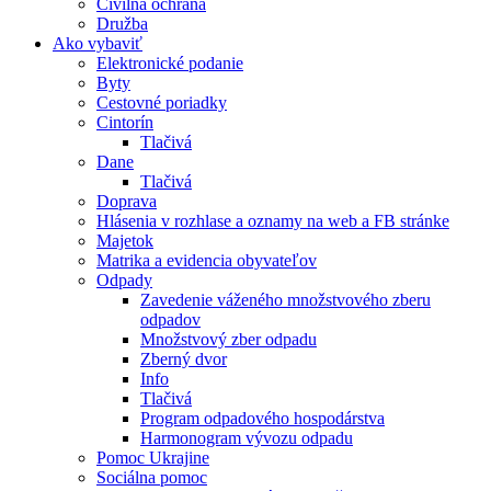
Civilná ochrana
Družba
Ako vybaviť
Elektronické podanie
Byty
Cestovné poriadky
Cintorín
Tlačivá
Dane
Tlačivá
Doprava
Hlásenia v rozhlase a oznamy na web a FB stránke
Majetok
Matrika a evidencia obyvateľov
Odpady
Zavedenie váženého množstvového zberu
odpadov
Množstvový zber odpadu
Zberný dvor
Info
Tlačivá
Program odpadového hospodárstva
Harmonogram vývozu odpadu
Pomoc Ukrajine
Sociálna pomoc