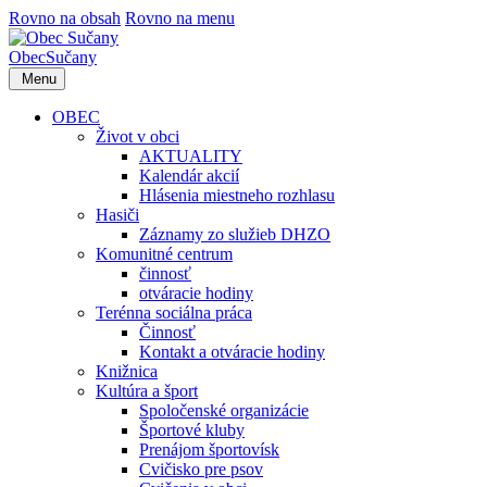
Rovno na obsah
Rovno na menu
Obec
Sučany
Menu
OBEC
Život v obci
AKTUALITY
Kalendár akcií
Hlásenia miestneho rozhlasu
Hasiči
Záznamy zo služieb DHZO
Komunitné centrum
činnosť
otváracie hodiny
Terénna sociálna práca
Činnosť
Kontakt a otváracie hodiny
Knižnica
Kultúra a šport
Spoločenské organizácie
Športové kluby
Prenájom športovísk
Cvičisko pre psov