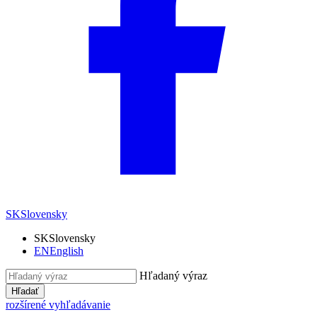
SK
Slovensky
SK
Slovensky
EN
English
Hľadaný výraz
Hľadať
rozšírené vyhľadávanie