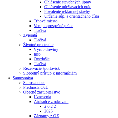
Ohlásenie stavebných úprav
Ohlásenie udržiavacích prác
Povolenie reklamnej stavby
Určenie súp. a orientačného čísla
Trhové miesto
Verejnoprospešné práce
Tlačivá
Zvieratá
Tlačivá
Životné prostredie
Výrub dreviny
Info
Ovzdušie
Tlačivá
Rezervácie športovísk
Slobodný prístup k informáciám
Samospráva
Starosta obce
Prednosta OcÚ
Obecné zastupiteľstvo
Uznesenia
Zápisnice z rokovaní
2 0 2 2
2025
Záznamy z OZ