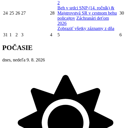
2
Beh v srdci SNP (14. ročník) &
24
25
26
27
28
Majstrovstvá SR v cestnom behu
30
policajtov
Záchranári deťom
2026
Zobraziť všetky záznamy z dňa
31
1
2
3
4
5
6
POČASIE
dnes, nedeľa 9. 8. 2026