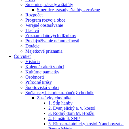
Smernice, zásady a štatúty
Smernice, zásady, štatúty - zrušené
Rozpočet
Program rozvoja obce
Verejné obstarávanie
Tlačivá
Zoznam daňových dlžníkov
Predaj⁄užívanie nehnuteľností
Dotácie
Majetkové priznania
Čo vidieť
História
Kalendár akcií v obci
Kultúrne pamiatky
Osobnosti
Prírodné krásy
Športoviská v obci
Sučiansky historicko-náučný chodník
Zastávky chodníka
1. Stĺp hanby
2. Evanjelický a. v. kostol
3. Rodný dom M. Hodžu
4. Pamätník SNP
5. Rímsko-katolícky kostol Nanebovzatia
Panny Márie