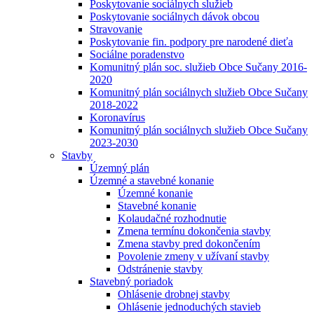
Poskytovanie sociálnych služieb
Poskytovanie sociálnych dávok obcou
Stravovanie
Poskytovanie fin. podpory pre narodené dieťa
Sociálne poradenstvo
Komunitný plán soc. služieb Obce Sučany 2016-
2020
Komunitný plán sociálnych služieb Obce Sučany
2018-2022
Koronavírus
Komunitný plán sociálnych služieb Obce Sučany
2023-2030
Stavby
Územný plán
Územné a stavebné konanie
Územné konanie
Stavebné konanie
Kolaudačné rozhodnutie
Zmena termínu dokončenia stavby
Zmena stavby pred dokončením
Povolenie zmeny v užívaní stavby
Odstránenie stavby
Stavebný poriadok
Ohlásenie drobnej stavby
Ohlásenie jednoduchých stavieb