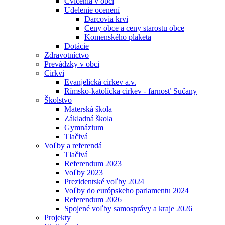
Cvičenia v obci
Udelenie ocenení
Darcovia krvi
Ceny obce a ceny starostu obce
Komenského plaketa
Dotácie
Zdravotníctvo
Prevádzky v obci
Cirkvi
Evanjelická cirkev a.v.
Rímsko-katolícka cirkev - farnosť Sučany
Školstvo
Materská škola
Základná škola
Gymnázium
Tlačivá
Voľby a referendá
Tlačivá
Referendum 2023
Voľby 2023
Prezidentské voľby 2024
Voľby do európskeho parlamentu 2024
Referendum 2026
Spojené voľby samosprávy a kraje 2026
Projekty