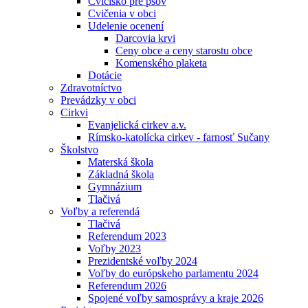
Cvičisko pre psov
Cvičenia v obci
Udelenie ocenení
Darcovia krvi
Ceny obce a ceny starostu obce
Komenského plaketa
Dotácie
Zdravotníctvo
Prevádzky v obci
Cirkvi
Evanjelická cirkev a.v.
Rímsko-katolícka cirkev - farnosť Sučany
Školstvo
Materská škola
Základná škola
Gymnázium
Tlačivá
Voľby a referendá
Tlačivá
Referendum 2023
Voľby 2023
Prezidentské voľby 2024
Voľby do európskeho parlamentu 2024
Referendum 2026
Spojené voľby samosprávy a kraje 2026