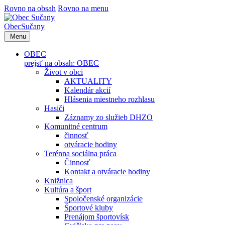
Rovno na obsah
Rovno na menu
Obec
Sučany
Menu
OBEC
prejsť na obsah: OBEC
Život v obci
AKTUALITY
Kalendár akcií
Hlásenia miestneho rozhlasu
Hasiči
Záznamy zo služieb DHZO
Komunitné centrum
činnosť
otváracie hodiny
Terénna sociálna práca
Činnosť
Kontakt a otváracie hodiny
Knižnica
Kultúra a šport
Spoločenské organizácie
Športové kluby
Prenájom športovísk