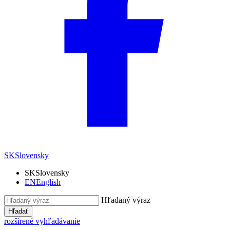
SK
Slovensky
SK
Slovensky
EN
English
Hľadaný výraz
Hľadať
rozšírené vyhľadávanie