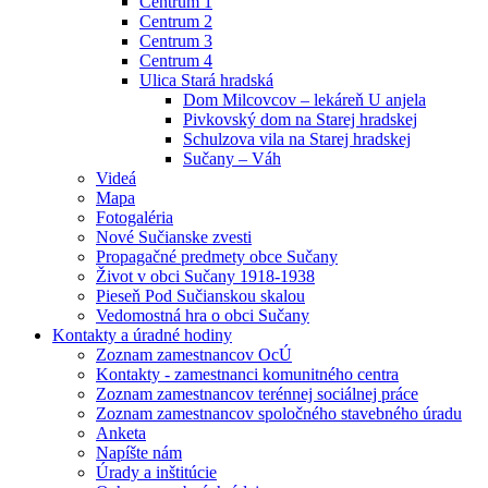
Centrum 1
Centrum 2
Centrum 3
Centrum 4
Ulica Stará hradská
Dom Milcovcov – lekáreň U anjela
Pivkovský dom na Starej hradskej
Schulzova vila na Starej hradskej
Sučany – Váh
Videá
Mapa
Fotogaléria
Nové Sučianske zvesti
Propagačné predmety obce Sučany
Život v obci Sučany 1918-1938
Pieseň Pod Sučianskou skalou
Vedomostná hra o obci Sučany
Kontakty a úradné hodiny
Zoznam zamestnancov OcÚ
Kontakty - zamestnanci komunitného centra
Zoznam zamestnancov terénnej sociálnej práce
Zoznam zamestnancov spoločného stavebného úradu
Anketa
Napíšte nám
Úrady a inštitúcie