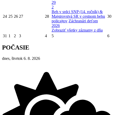
29
2
Beh v srdci SNP (14. ročník) &
24
25
26
27
28
Majstrovstvá SR v cestnom behu
30
policajtov
Záchranári deťom
2026
Zobraziť všetky záznamy z dňa
31
1
2
3
4
5
6
POČASIE
dnes, štvrtok 6. 8. 2026