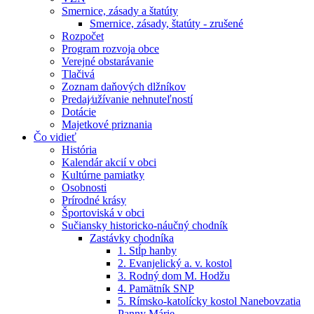
Smernice, zásady a štatúty
Smernice, zásady, štatúty - zrušené
Rozpočet
Program rozvoja obce
Verejné obstarávanie
Tlačivá
Zoznam daňových dlžníkov
Predaj⁄užívanie nehnuteľností
Dotácie
Majetkové priznania
Čo vidieť
História
Kalendár akcií v obci
Kultúrne pamiatky
Osobnosti
Prírodné krásy
Športoviská v obci
Sučiansky historicko-náučný chodník
Zastávky chodníka
1. Stĺp hanby
2. Evanjelický a. v. kostol
3. Rodný dom M. Hodžu
4. Pamätník SNP
5. Rímsko-katolícky kostol Nanebovzatia
Panny Márie