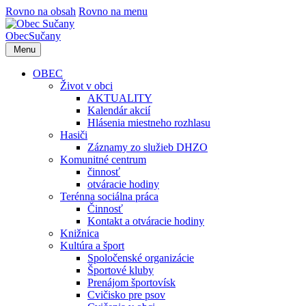
Rovno na obsah
Rovno na menu
Obec
Sučany
Menu
OBEC
Život v obci
AKTUALITY
Kalendár akcií
Hlásenia miestneho rozhlasu
Hasiči
Záznamy zo služieb DHZO
Komunitné centrum
činnosť
otváracie hodiny
Terénna sociálna práca
Činnosť
Kontakt a otváracie hodiny
Knižnica
Kultúra a šport
Spoločenské organizácie
Športové kluby
Prenájom športovísk
Cvičisko pre psov