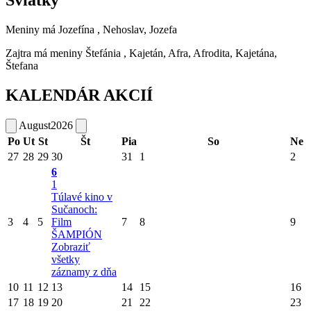
Sviatky
Meniny má
Jozefína
, Nehoslav, Jozefa
Zajtra má meniny
Štefánia
, Kajetán, Afra, Afrodita, Kajetána,
Štefana
KALENDÁR AKCIÍ
August
2026
Po
Ut
St
Št
Pia
So
Ne
27
28
29
30
31
1
2
6
1
Túlavé kino v
Sučanoch:
3
4
5
Film
7
8
9
ŠAMPIÓN
Zobraziť
všetky
záznamy z dňa
10
11
12
13
14
15
16
17
18
19
20
21
22
23