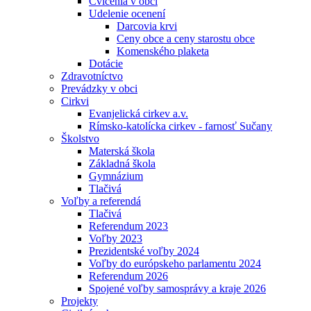
Cvičenia v obci
Udelenie ocenení
Darcovia krvi
Ceny obce a ceny starostu obce
Komenského plaketa
Dotácie
Zdravotníctvo
Prevádzky v obci
Cirkvi
Evanjelická cirkev a.v.
Rímsko-katolícka cirkev - farnosť Sučany
Školstvo
Materská škola
Základná škola
Gymnázium
Tlačivá
Voľby a referendá
Tlačivá
Referendum 2023
Voľby 2023
Prezidentské voľby 2024
Voľby do európskeho parlamentu 2024
Referendum 2026
Spojené voľby samosprávy a kraje 2026
Projekty