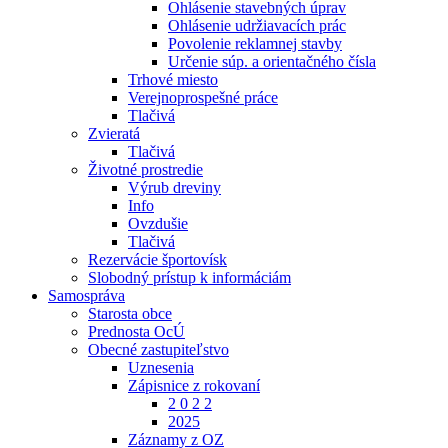
Ohlásenie stavebných úprav
Ohlásenie udržiavacích prác
Povolenie reklamnej stavby
Určenie súp. a orientačného čísla
Trhové miesto
Verejnoprospešné práce
Tlačivá
Zvieratá
Tlačivá
Životné prostredie
Výrub dreviny
Info
Ovzdušie
Tlačivá
Rezervácie športovísk
Slobodný prístup k informáciám
Samospráva
Starosta obce
Prednosta OcÚ
Obecné zastupiteľstvo
Uznesenia
Zápisnice z rokovaní
2 0 2 2
2025
Záznamy z OZ