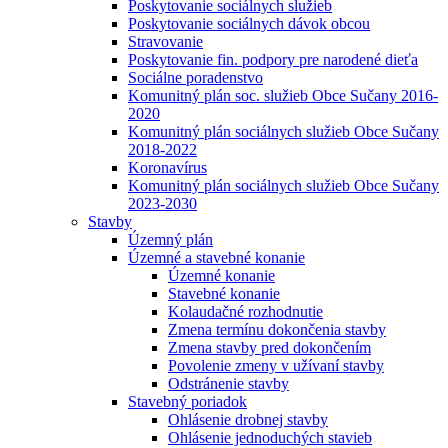
Poskytovanie sociálnych služieb
Poskytovanie sociálnych dávok obcou
Stravovanie
Poskytovanie fin. podpory pre narodené dieťa
Sociálne poradenstvo
Komunitný plán soc. služieb Obce Sučany 2016-
2020
Komunitný plán sociálnych služieb Obce Sučany
2018-2022
Koronavírus
Komunitný plán sociálnych služieb Obce Sučany
2023-2030
Stavby
Územný plán
Územné a stavebné konanie
Územné konanie
Stavebné konanie
Kolaudačné rozhodnutie
Zmena termínu dokončenia stavby
Zmena stavby pred dokončením
Povolenie zmeny v užívaní stavby
Odstránenie stavby
Stavebný poriadok
Ohlásenie drobnej stavby
Ohlásenie jednoduchých stavieb