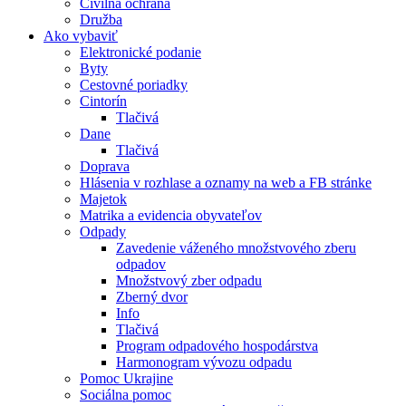
Civilná ochrana
Družba
Ako vybaviť
Elektronické podanie
Byty
Cestovné poriadky
Cintorín
Tlačivá
Dane
Tlačivá
Doprava
Hlásenia v rozhlase a oznamy na web a FB stránke
Majetok
Matrika a evidencia obyvateľov
Odpady
Zavedenie váženého množstvového zberu
odpadov
Množstvový zber odpadu
Zberný dvor
Info
Tlačivá
Program odpadového hospodárstva
Harmonogram vývozu odpadu
Pomoc Ukrajine
Sociálna pomoc