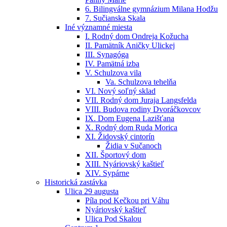
6. Bilingválne gymnázium Milana Hodžu
7. Sučianska Skala
Iné významné miesta
I. Rodný dom Ondreja Kožucha
II. Pamätník Aničky Ulickej
III. Synagóga
IV. Pamätná izba
V. Schulzova vila
Va. Schulzova tehelňa
VI. Nový soľný sklad
VII. Rodný dom Juraja Langsfelda
VIII. Budova rodiny Dvoráčkovcov
IX. Dom Eugena Lazišťana
X. Rodný dom Ruda Morica
XI. Židovský cintorín
Židia v Sučanoch
XII. Športový dom
XIII. Nyáriovský kaštieľ
XIV. Sypárne
Historická zastávka
Ulica 29 augusta
Píla pod Kečkou pri Váhu
Nyáriovský kaštieľ
Ulica Pod Skalou