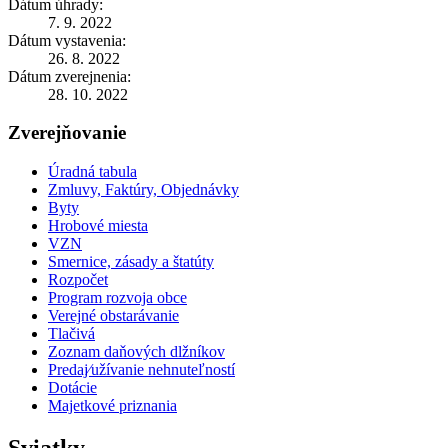
Dátum úhrady:
7. 9. 2022
Dátum vystavenia:
26. 8. 2022
Dátum zverejnenia:
28. 10. 2022
Zverejňovanie
Úradná tabula
Zmluvy, Faktúry, Objednávky
Byty
Hrobové miesta
VZN
Smernice, zásady a štatúty
Rozpočet
Program rozvoja obce
Verejné obstarávanie
Tlačivá
Zoznam daňových dlžníkov
Predaj⁄užívanie nehnuteľností
Dotácie
Majetkové priznania