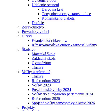
Cvičenia v obci
Udelenie ocenení
Darcovia krvi
Ceny obce a ceny starostu obce
Komenského plaketa
Dotácie
Zdravotníctvo
Prevádzky v obci
Cirkvi
Evanjelická cirkev a.v.
Rímsko-katolícka cirkev - farnosť Sučany
Školstvo
Materská škola
Základná škola
Gymnázium
Tlačivá
Voľby a referendá
Tlačivá
Referendum 2023
Voľby 2023
Prezidentské voľby 2024
Voľby do európskeho parlamentu 2024
Referendum 2026
Spojené voľby samosprávy a kraje 2026
Projekty