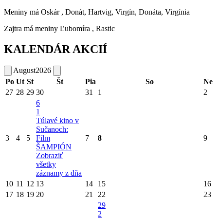
Meniny má
Oskár
, Donát, Hartvig, Virgín, Donáta, Virgínia
Zajtra má meniny
Ľubomíra
, Rastic
KALENDÁR AKCIÍ
August
2026
Po
Ut
St
Št
Pia
So
Ne
27
28
29
30
31
1
2
6
1
Túlavé kino v
Sučanoch:
3
4
5
Film
7
8
9
ŠAMPIÓN
Zobraziť
všetky
záznamy z dňa
10
11
12
13
14
15
16
17
18
19
20
21
22
23
29
2