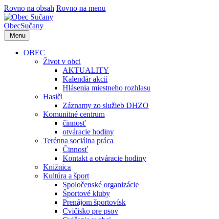
Rovno na obsah
Rovno na menu
Obec
Sučany
Menu
OBEC
Život v obci
AKTUALITY
Kalendár akcií
Hlásenia miestneho rozhlasu
Hasiči
Záznamy zo služieb DHZO
Komunitné centrum
činnosť
otváracie hodiny
Terénna sociálna práca
Činnosť
Kontakt a otváracie hodiny
Knižnica
Kultúra a šport
Spoločenské organizácie
Športové kluby
Prenájom športovísk
Cvičisko pre psov