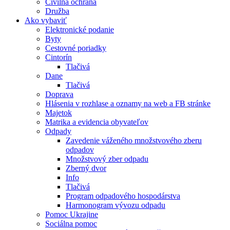
Civilná ochrana
Družba
Ako vybaviť
Elektronické podanie
Byty
Cestovné poriadky
Cintorín
Tlačivá
Dane
Tlačivá
Doprava
Hlásenia v rozhlase a oznamy na web a FB stránke
Majetok
Matrika a evidencia obyvateľov
Odpady
Zavedenie váženého množstvového zberu
odpadov
Množstvový zber odpadu
Zberný dvor
Info
Tlačivá
Program odpadového hospodárstva
Harmonogram vývozu odpadu
Pomoc Ukrajine
Sociálna pomoc