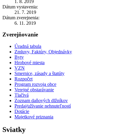
1. 8. 2019
Dátum vystavenia:
21. 7. 2019
Dátum zverejnenia:
6. 11. 2019
Zverejňovanie
Úradná tabula
Zmluvy, Faktúry, Objednávky
Byty
Hrobové miesta
VZN
Smernice, zásady a štatúty
Rozpočet
Program rozvoja obce
Verejné obstarávanie
Tlačivá
Zoznam daňových dlžníkov
Predaj⁄užívanie nehnuteľností
Dotácie
Majetkové priznania
Sviatky