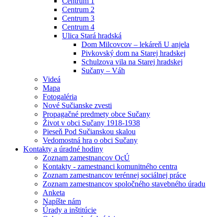
Centrum 1
Centrum 2
Centrum 3
Centrum 4
Ulica Stará hradská
Dom Milcovcov – lekáreň U anjela
Pivkovský dom na Starej hradskej
Schulzova vila na Starej hradskej
Sučany – Váh
Videá
Mapa
Fotogaléria
Nové Sučianske zvesti
Propagačné predmety obce Sučany
Život v obci Sučany 1918-1938
Pieseň Pod Sučianskou skalou
Vedomostná hra o obci Sučany
Kontakty a úradné hodiny
Zoznam zamestnancov OcÚ
Kontakty - zamestnanci komunitného centra
Zoznam zamestnancov terénnej sociálnej práce
Zoznam zamestnancov spoločného stavebného úradu
Anketa
Napíšte nám
Úrady a inštitúcie