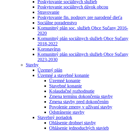
Poskytovanie sociálnych služieb
Poskytovanie sociálnych dávok obcou
Stravovanie
Poskytovanie fin. podpory pre narodené dieťa
Sociálne poradenstvo
Komunitný plán soc. služieb Obce Sučany 2016-
2020
Komunitný plán sociálnych služieb Obce Sučany
2018-2022
Koronavírus
Komunitný plán sociálnych služieb Obce Sučany
2023-2030
Stavby
Územný plán
Územné a stavebné konanie
Územné konanie
Stavebné konanie
Kolaudačné rozhodnutie
Zmena termínu dokončenia stavby
Zmena stavby pred dokončením
Povolenie zmeny v užívaní stavby
Odstránenie stavby
Stavebný poriadok
Ohlásenie drobnej stavby
Ohlásenie jednoduchých stavieb