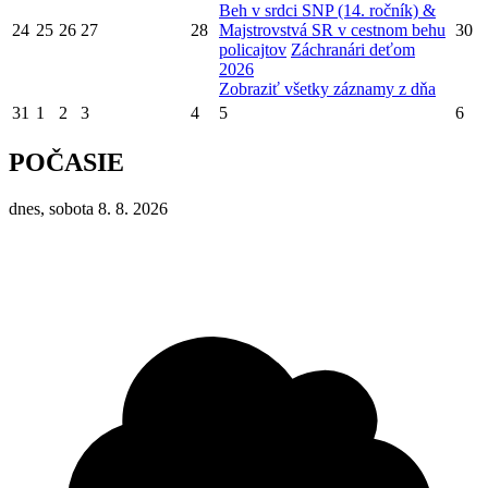
Beh v srdci SNP (14. ročník) &
24
25
26
27
28
Majstrovstvá SR v cestnom behu
30
policajtov
Záchranári deťom
2026
Zobraziť všetky záznamy z dňa
31
1
2
3
4
5
6
POČASIE
dnes, sobota 8. 8. 2026