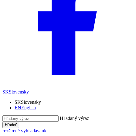
SK
Slovensky
SK
Slovensky
EN
English
Hľadaný výraz
Hľadať
rozšírené vyhľadávanie