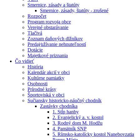
Smernice, zásady a štatúty
Smernice, zásady, štatúty - zrušené
Rozpočet
Program rozvoja obce
Verejné obstarávanie
Tlačivá
Zoznam daňových dlžníkov
Predaj⁄užívanie nehnuteľností
Dotácie
Majetkové priznania
Čo vidieť
História
Kalendár akcií v obci
Kultúrne pamiatky
Osobnosti
Prírodné krásy
Športoviská v obci
Sučiansky historicko-náučný chodník
Zastávky chodníka
1. Stĺp hanby
2. Evanjelický a. v. kostol
3. Rodný dom M. Hodžu
4. Pamätník SNP
5. Rímsko-katolícky kostol Nanebovzatia
Panny Márie