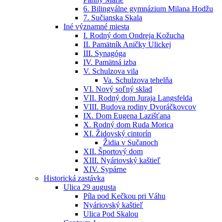
6. Bilingválne gymnázium Milana Hodžu
7. Sučianska Skala
Iné významné miesta
I. Rodný dom Ondreja Kožucha
II. Pamätník Aničky Ulickej
III. Synagóga
IV. Pamätná izba
V. Schulzova vila
Va. Schulzova tehelňa
VI. Nový soľný sklad
VII. Rodný dom Juraja Langsfelda
VIII. Budova rodiny Dvoráčkovcov
IX. Dom Eugena Lazišťana
X. Rodný dom Ruda Morica
XI. Židovský cintorín
Židia v Sučanoch
XII. Športový dom
XIII. Nyáriovský kaštieľ
XIV. Sypárne
Historická zastávka
Ulica 29 augusta
Píla pod Kečkou pri Váhu
Nyáriovský kaštieľ
Ulica Pod Skalou