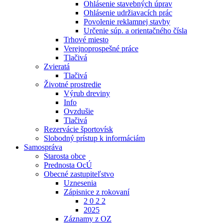
Ohlásenie stavebných úprav
Ohlásenie udržiavacích prác
Povolenie reklamnej stavby
Určenie súp. a orientačného čísla
Trhové miesto
Verejnoprospešné práce
Tlačivá
Zvieratá
Tlačivá
Životné prostredie
Výrub dreviny
Info
Ovzdušie
Tlačivá
Rezervácie športovísk
Slobodný prístup k informáciám
Samospráva
Starosta obce
Prednosta OcÚ
Obecné zastupiteľstvo
Uznesenia
Zápisnice z rokovaní
2 0 2 2
2025
Záznamy z OZ