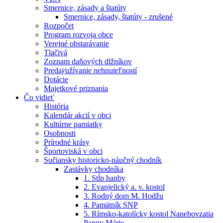
Smernice, zásady a štatúty
Smernice, zásady, štatúty - zrušené
Rozpočet
Program rozvoja obce
Verejné obstarávanie
Tlačivá
Zoznam daňových dlžníkov
Predaj⁄užívanie nehnuteľností
Dotácie
Majetkové priznania
Čo vidieť
História
Kalendár akcií v obci
Kultúrne pamiatky
Osobnosti
Prírodné krásy
Športoviská v obci
Sučiansky historicko-náučný chodník
Zastávky chodníka
1. Stĺp hanby
2. Evanjelický a. v. kostol
3. Rodný dom M. Hodžu
4. Pamätník SNP
5. Rímsko-katolícky kostol Nanebovzatia
Panny Márie