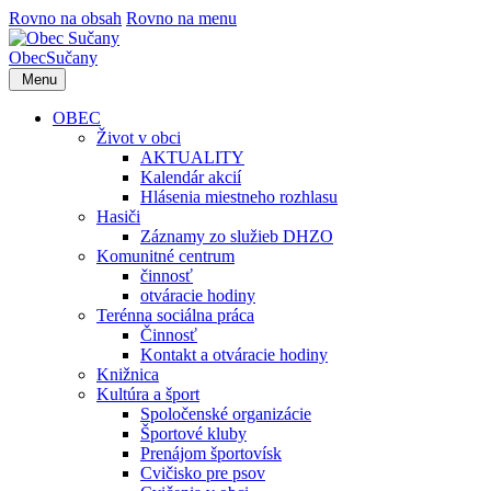
Rovno na obsah
Rovno na menu
Obec
Sučany
Menu
OBEC
Život v obci
AKTUALITY
Kalendár akcií
Hlásenia miestneho rozhlasu
Hasiči
Záznamy zo služieb DHZO
Komunitné centrum
činnosť
otváracie hodiny
Terénna sociálna práca
Činnosť
Kontakt a otváracie hodiny
Knižnica
Kultúra a šport
Spoločenské organizácie
Športové kluby
Prenájom športovísk
Cvičisko pre psov