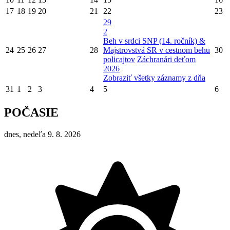
17
18
19
20
21
22
23
29
2
Beh v srdci SNP (14. ročník) &
24
25
26
27
28
Majstrovstvá SR v cestnom behu
30
policajtov
Záchranári deťom
2026
Zobraziť všetky záznamy z dňa
31
1
2
3
4
5
6
POČASIE
dnes, nedeľa 9. 8. 2026