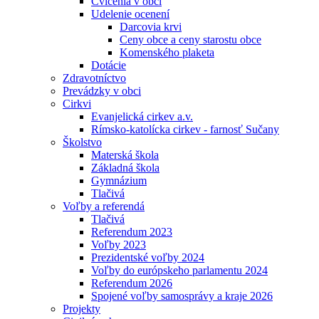
Cvičenia v obci
Udelenie ocenení
Darcovia krvi
Ceny obce a ceny starostu obce
Komenského plaketa
Dotácie
Zdravotníctvo
Prevádzky v obci
Cirkvi
Evanjelická cirkev a.v.
Rímsko-katolícka cirkev - farnosť Sučany
Školstvo
Materská škola
Základná škola
Gymnázium
Tlačivá
Voľby a referendá
Tlačivá
Referendum 2023
Voľby 2023
Prezidentské voľby 2024
Voľby do európskeho parlamentu 2024
Referendum 2026
Spojené voľby samosprávy a kraje 2026
Projekty