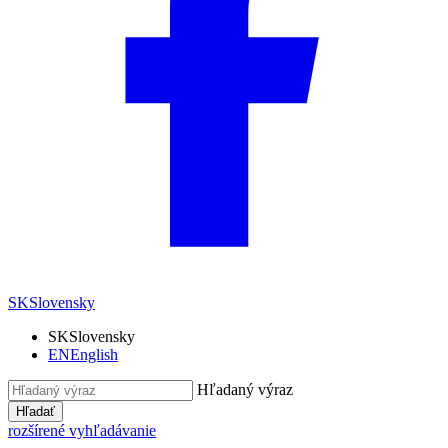
SK
Slovensky
SK
Slovensky
EN
English
Hľadaný výraz
Hľadať
rozšírené vyhľadávanie