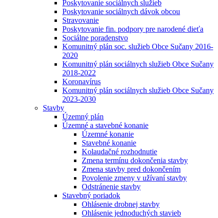
Poskytovanie sociálnych služieb
Poskytovanie sociálnych dávok obcou
Stravovanie
Poskytovanie fin. podpory pre narodené dieťa
Sociálne poradenstvo
Komunitný plán soc. služieb Obce Sučany 2016-
2020
Komunitný plán sociálnych služieb Obce Sučany
2018-2022
Koronavírus
Komunitný plán sociálnych služieb Obce Sučany
2023-2030
Stavby
Územný plán
Územné a stavebné konanie
Územné konanie
Stavebné konanie
Kolaudačné rozhodnutie
Zmena termínu dokončenia stavby
Zmena stavby pred dokončením
Povolenie zmeny v užívaní stavby
Odstránenie stavby
Stavebný poriadok
Ohlásenie drobnej stavby
Ohlásenie jednoduchých stavieb