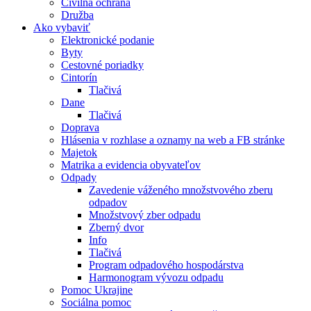
Civilná ochrana
Družba
Ako vybaviť
Elektronické podanie
Byty
Cestovné poriadky
Cintorín
Tlačivá
Dane
Tlačivá
Doprava
Hlásenia v rozhlase a oznamy na web a FB stránke
Majetok
Matrika a evidencia obyvateľov
Odpady
Zavedenie váženého množstvového zberu
odpadov
Množstvový zber odpadu
Zberný dvor
Info
Tlačivá
Program odpadového hospodárstva
Harmonogram vývozu odpadu
Pomoc Ukrajine
Sociálna pomoc