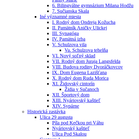
6. Bilingválne gymnázium Milana Hodžu
7. Sučianska Skala
Iné významné miesta
I. Rodný dom Ondreja Kožucha
II. Pamätník Aničky Ulickej
III. Synagóga
IV. Pamätná izba
V. Schulzova vila
Va. Schulzova tehelňa
VI. Nový soľný sklad
VII. Rodný dom Juraja Langsfelda
VIII. Budova rodiny Dvoráčkovcov
IX. Dom Eugena Lazišťana
X. Rodný dom Ruda Morica
XI. Židovský cintorín
Židia v Sučanoch
XII. Športový dom
XIII. Nyáriovský kaštieľ
XIV. Sypárne
Historická zastávka
Ulica 29 augusta
Píla pod Kečkou pri Váhu
Nyáriovský kaštieľ
Ulica Pod Skalou