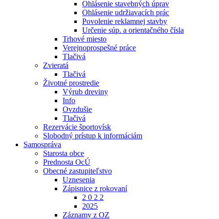
Ohlásenie stavebných úprav
Ohlásenie udržiavacích prác
Povolenie reklamnej stavby
Určenie súp. a orientačného čísla
Trhové miesto
Verejnoprospešné práce
Tlačivá
Zvieratá
Tlačivá
Životné prostredie
Výrub dreviny
Info
Ovzdušie
Tlačivá
Rezervácie športovísk
Slobodný prístup k informáciám
Samospráva
Starosta obce
Prednosta OcÚ
Obecné zastupiteľstvo
Uznesenia
Zápisnice z rokovaní
2 0 2 2
2025
Záznamy z OZ