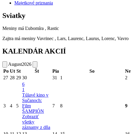
Majetkové priznania
Sviatky
Meniny má
Ľubomíra
, Rastic
Zajtra má meniny
Vavrinec
, Lars, Laurenc, Laurus, Lorenc, Vavro
KALENDÁR AKCIÍ
August
2026
Po
Ut
St
Št
Pia
So
Ne
27
28
29
30
31
1
2
6
1
Túlavé kino v
Sučanoch:
3
4
5
Film
7
8
9
ŠAMPIÓN
Zobraziť
všetky
záznamy z dňa
10
11
12
13
14
15
16