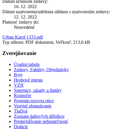
Dátum účinnosti zmluvy:
16. 12. 2022
Dátum uzatvorenia/udelenia súhlasu s uzatvorením zmluvy:
12. 12. 2022
Platnosť zmluvy do:
Neuvedené
Urban Karol 1333.pdf
Typ súboru: PDF dokument, Veľkosť: 213,6 kB
Zverejňovanie
Úradná tabula
Zmluvy, Faktúry, Objednávky
Byty
Hrobové miesta
VZN
Smernice, zásady a štatúty
Rozpočet
Program rozvoja obce
Verejné obstarávanie
Tlačivá
Zoznam daňových dlžníkov
Predaj⁄užívanie nehnuteľností
Dotácie