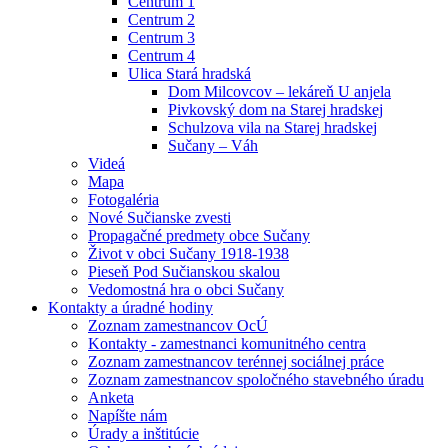
Centrum 1
Centrum 2
Centrum 3
Centrum 4
Ulica Stará hradská
Dom Milcovcov – lekáreň U anjela
Pivkovský dom na Starej hradskej
Schulzova vila na Starej hradskej
Sučany – Váh
Videá
Mapa
Fotogaléria
Nové Sučianske zvesti
Propagačné predmety obce Sučany
Život v obci Sučany 1918-1938
Pieseň Pod Sučianskou skalou
Vedomostná hra o obci Sučany
Kontakty a úradné hodiny
Zoznam zamestnancov OcÚ
Kontakty - zamestnanci komunitného centra
Zoznam zamestnancov terénnej sociálnej práce
Zoznam zamestnancov spoločného stavebného úradu
Anketa
Napíšte nám
Úrady a inštitúcie