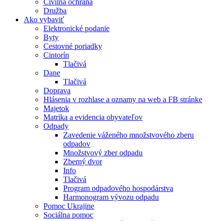
Civilná ochrana
Družba
Ako vybaviť
Elektronické podanie
Byty
Cestovné poriadky
Cintorín
Tlačivá
Dane
Tlačivá
Doprava
Hlásenia v rozhlase a oznamy na web a FB stránke
Majetok
Matrika a evidencia obyvateľov
Odpady
Zavedenie váženého množstvového zberu
odpadov
Množstvový zber odpadu
Zberný dvor
Info
Tlačivá
Program odpadového hospodárstva
Harmonogram vývozu odpadu
Pomoc Ukrajine
Sociálna pomoc