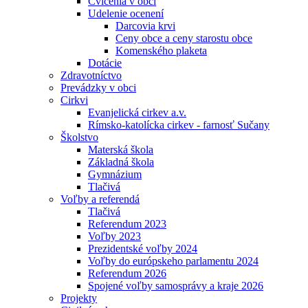
Cvičenia v obci
Udelenie ocenení
Darcovia krvi
Ceny obce a ceny starostu obce
Komenského plaketa
Dotácie
Zdravotníctvo
Prevádzky v obci
Cirkvi
Evanjelická cirkev a.v.
Rímsko-katolícka cirkev - farnosť Sučany
Školstvo
Materská škola
Základná škola
Gymnázium
Tlačivá
Voľby a referendá
Tlačivá
Referendum 2023
Voľby 2023
Prezidentské voľby 2024
Voľby do európskeho parlamentu 2024
Referendum 2026
Spojené voľby samosprávy a kraje 2026
Projekty