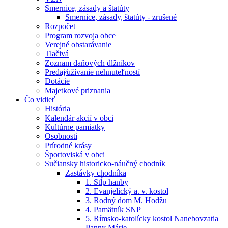
Smernice, zásady a štatúty
Smernice, zásady, štatúty - zrušené
Rozpočet
Program rozvoja obce
Verejné obstarávanie
Tlačivá
Zoznam daňových dlžníkov
Predaj⁄užívanie nehnuteľností
Dotácie
Majetkové priznania
Čo vidieť
História
Kalendár akcií v obci
Kultúrne pamiatky
Osobnosti
Prírodné krásy
Športoviská v obci
Sučiansky historicko-náučný chodník
Zastávky chodníka
1. Stĺp hanby
2. Evanjelický a. v. kostol
3. Rodný dom M. Hodžu
4. Pamätník SNP
5. Rímsko-katolícky kostol Nanebovzatia
Panny Márie