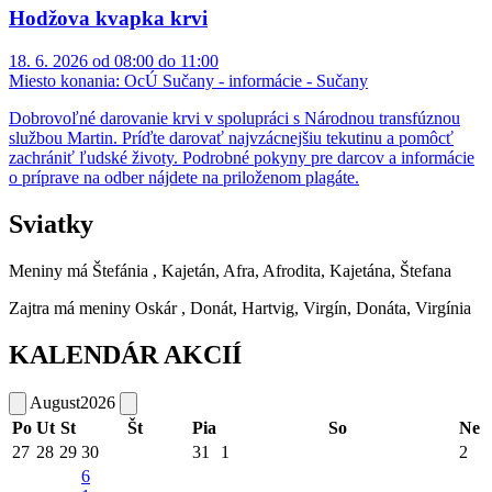
Hodžova kvapka krvi
18. 6. 2026 od 08:00 do 11:00
Miesto konania:
OcÚ Sučany - informácie - Sučany
Dobrovoľné darovanie krvi v spolupráci s Národnou transfúznou
službou Martin. Príďte darovať najvzácnejšiu tekutinu a pomôcť
zachrániť ľudské životy. Podrobné pokyny pre darcov a informácie
o príprave na odber nájdete na priloženom plagáte.
Sviatky
Meniny má
Štefánia
, Kajetán, Afra, Afrodita, Kajetána, Štefana
Zajtra má meniny
Oskár
, Donát, Hartvig, Virgín, Donáta, Virgínia
KALENDÁR AKCIÍ
August
2026
Po
Ut
St
Št
Pia
So
Ne
27
28
29
30
31
1
2
6