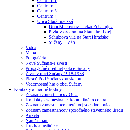
Centrum 1
Centrum 2
Centrum 3
Centrum 4
Ulica Stará hradská
Dom Milcovcov – lekáreň U anjela
Pivkovský dom na Starej hradskej
Schulzova vila na Starej hradskej
Sučany – Váh
Videá
Mapa
Fotogaléria
Nové Sučianske zvesti
Propagačné predmety obce Sučany
Život v obci Sučany 1918-1938
Pieseň Pod Sučianskou skalou
Vedomostná hra o obci Sučany
Kontakty a úradné hodiny
Zoznam zamestnancov OcÚ
Kontakty - zamestnanci komunitného centra
Zoznam zamestnancov terénnej sociálnej práce
Zoznam zamestnancov spoločného stavebného úradu
Anketa
Napíšte nám
Úrady a inštitúcie