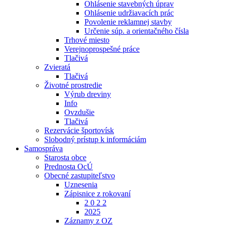
Ohlásenie stavebných úprav
Ohlásenie udržiavacích prác
Povolenie reklamnej stavby
Určenie súp. a orientačného čísla
Trhové miesto
Verejnoprospešné práce
Tlačivá
Zvieratá
Tlačivá
Životné prostredie
Výrub dreviny
Info
Ovzdušie
Tlačivá
Rezervácie športovísk
Slobodný prístup k informáciám
Samospráva
Starosta obce
Prednosta OcÚ
Obecné zastupiteľstvo
Uznesenia
Zápisnice z rokovaní
2 0 2 2
2025
Záznamy z OZ