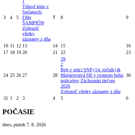
1
Túlavé kino v
Sučanoch:
3
4
5
Film
7
8
9
ŠAMPIÓN
Zobraziť
všetky
záznamy z dňa
10
11
12
13
14
15
16
17
18
19
20
21
22
23
29
2
Beh v srdci SNP (14. ročník) &
24
25
26
27
28
Majstrovstvá SR v cestnom behu
30
policajtov
Záchranári deťom
2026
Zobraziť všetky záznamy z dňa
31
1
2
3
4
5
6
POČASIE
dnes, piatok 7. 8. 2026