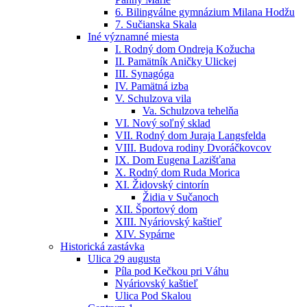
6. Bilingválne gymnázium Milana Hodžu
7. Sučianska Skala
Iné významné miesta
I. Rodný dom Ondreja Kožucha
II. Pamätník Aničky Ulickej
III. Synagóga
IV. Pamätná izba
V. Schulzova vila
Va. Schulzova tehelňa
VI. Nový soľný sklad
VII. Rodný dom Juraja Langsfelda
VIII. Budova rodiny Dvoráčkovcov
IX. Dom Eugena Lazišťana
X. Rodný dom Ruda Morica
XI. Židovský cintorín
Židia v Sučanoch
XII. Športový dom
XIII. Nyáriovský kaštieľ
XIV. Sypárne
Historická zastávka
Ulica 29 augusta
Píla pod Kečkou pri Váhu
Nyáriovský kaštieľ
Ulica Pod Skalou