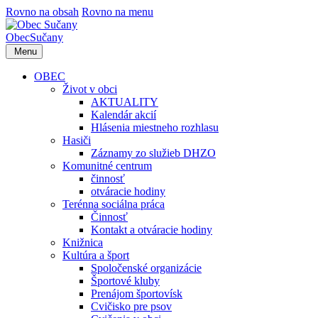
Rovno na obsah
Rovno na menu
Obec
Sučany
Menu
OBEC
Život v obci
AKTUALITY
Kalendár akcií
Hlásenia miestneho rozhlasu
Hasiči
Záznamy zo služieb DHZO
Komunitné centrum
činnosť
otváracie hodiny
Terénna sociálna práca
Činnosť
Kontakt a otváracie hodiny
Knižnica
Kultúra a šport
Spoločenské organizácie
Športové kluby
Prenájom športovísk
Cvičisko pre psov