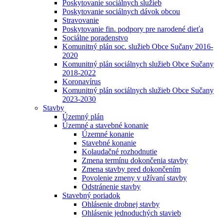
Poskytovanie sociálnych služieb
Poskytovanie sociálnych dávok obcou
Stravovanie
Poskytovanie fin. podpory pre narodené dieťa
Sociálne poradenstvo
Komunitný plán soc. služieb Obce Sučany 2016-
2020
Komunitný plán sociálnych služieb Obce Sučany
2018-2022
Koronavírus
Komunitný plán sociálnych služieb Obce Sučany
2023-2030
Stavby
Územný plán
Územné a stavebné konanie
Územné konanie
Stavebné konanie
Kolaudačné rozhodnutie
Zmena termínu dokončenia stavby
Zmena stavby pred dokončením
Povolenie zmeny v užívaní stavby
Odstránenie stavby
Stavebný poriadok
Ohlásenie drobnej stavby
Ohlásenie jednoduchých stavieb