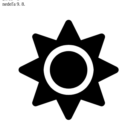
nedeľa
9. 8.