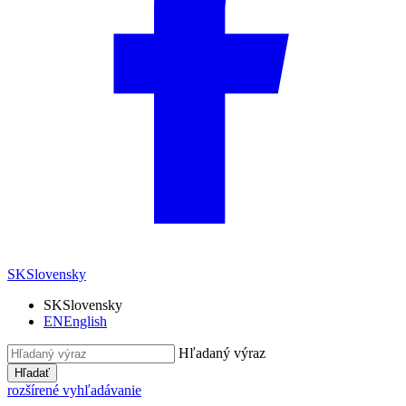
SK
Slovensky
SK
Slovensky
EN
English
Hľadaný výraz
Hľadať
rozšírené vyhľadávanie