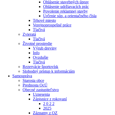
Ohlásenie stavebných úprav
Ohlásenie udržiavacích prác
Povolenie reklamnej stavby
Určenie súp. a orientačného čísla
Trhové miesto
Verejnoprospešné práce
Tlačivá
Zvieratá
Tlačivá
Životné prostredie
Výrub dreviny
Info
Ovzdušie
Tlačivá
Rezervácie športovísk
Slobodný prístup k informáciám
Samospráva
Starosta obce
Prednosta OcÚ
Obecné zastupiteľstvo
Uznesenia
Zápisnice z rokovaní
2 0 2 2
2025
Záznamy z OZ