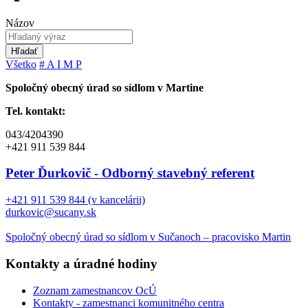
Názov
Hľadať
Všetko
#
A
I
M
P
Spoločný obecný úrad so sídlom v Martine
Tel. kontakt:
043/4204390
+421 911 539 844
Peter Ďurkovič - Odborný stavebný referent
+421 911 539 844 (v kancelárii)
durkovic@sucany.sk
Spoločný obecný úrad so sídlom v Sučanoch – pracovisko Martin
Kontakty a úradné hodiny
Zoznam zamestnancov OcÚ
Kontakty - zamestnanci komunitného centra