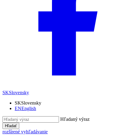
SK
Slovensky
SK
Slovensky
EN
English
Hľadaný výraz
Hľadať
rozšírené vyhľadávanie