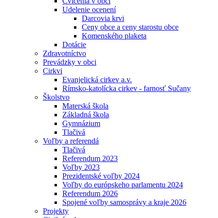
Cvičenia v obci
Udelenie ocenení
Darcovia krvi
Ceny obce a ceny starostu obce
Komenského plaketa
Dotácie
Zdravotníctvo
Prevádzky v obci
Cirkvi
Evanjelická cirkev a.v.
Rímsko-katolícka cirkev - farnosť Sučany
Školstvo
Materská škola
Základná škola
Gymnázium
Tlačivá
Voľby a referendá
Tlačivá
Referendum 2023
Voľby 2023
Prezidentské voľby 2024
Voľby do európskeho parlamentu 2024
Referendum 2026
Spojené voľby samosprávy a kraje 2026
Projekty