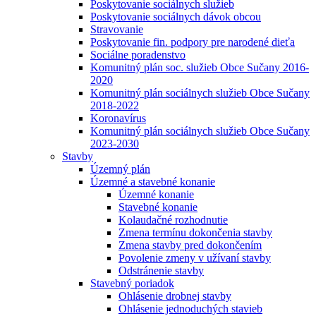
Poskytovanie sociálnych služieb
Poskytovanie sociálnych dávok obcou
Stravovanie
Poskytovanie fin. podpory pre narodené dieťa
Sociálne poradenstvo
Komunitný plán soc. služieb Obce Sučany 2016-
2020
Komunitný plán sociálnych služieb Obce Sučany
2018-2022
Koronavírus
Komunitný plán sociálnych služieb Obce Sučany
2023-2030
Stavby
Územný plán
Územné a stavebné konanie
Územné konanie
Stavebné konanie
Kolaudačné rozhodnutie
Zmena termínu dokončenia stavby
Zmena stavby pred dokončením
Povolenie zmeny v užívaní stavby
Odstránenie stavby
Stavebný poriadok
Ohlásenie drobnej stavby
Ohlásenie jednoduchých stavieb