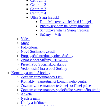
Centrum 1
Centrum 2
Centrum 3
Centrum 4
Ulica Stará hradská
Dom Milcovcov – lekáreň U anjela
Pivkovský dom na Starej hradskej
Schulzova vila na Starej hradskej
Sučany – Váh
Videá
Mapa
Fotogaléria
Nové Sučianske zvesti
Propagačné predmety obce Sučany
Život v obci Sučany 1918-1938
Pieseň Pod Sučianskou skalou
Vedomostná hra o obci Sučany
Kontakty a úradné hodiny
Zoznam zamestnancov OcÚ
Kontakty - zamestnanci komunitného centra
Zoznam zamestnancov terénnej sociálnej práce
Zoznam zamestnancov spoločného stavebného úradu
Anketa
Napíšte nám
Úrady a inštitúcie