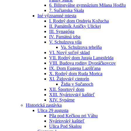
6. Bilingválne gymnázium Milana Hodžu
7. Sučianska Skala
Iné významné miesta
I. Rodný dom Ondreja Kožucha
II. Pamätník Aničky Ulickej
III. Synagóga
IV. Pamätná izba
V. Schulzova vila
Va. Schulzova tehelňa
VI. Nový soľný sklad
VII. Rodný dom Juraja Langsfelda
VIII. Budova rodiny Dvoráčkovcov
IX. Dom Eugena Lazišťana
X. Rodný dom Ruda Morica
XI. Židovský cintorín
Židia v Sučanoch
XII. Športový dom
XIII. Nyáriovský kaštieľ
XIV. Sypárne
Historická zastávka
Ulica 29 augusta
Píla pod Kečkou pri Váhu
Nyáriovský kaštieľ
Ulica Pod Skalou