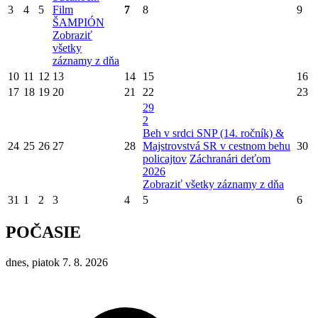
3
4
5
Film
7
8
9
ŠAMPIÓN
Zobraziť
všetky
záznamy z dňa
10
11
12
13
14
15
16
17
18
19
20
21
22
23
29
2
Beh v srdci SNP (14. ročník) &
24
25
26
27
28
Majstrovstvá SR v cestnom behu
30
policajtov
Záchranári deťom
2026
Zobraziť všetky záznamy z dňa
31
1
2
3
4
5
6
POČASIE
dnes, piatok 7. 8. 2026