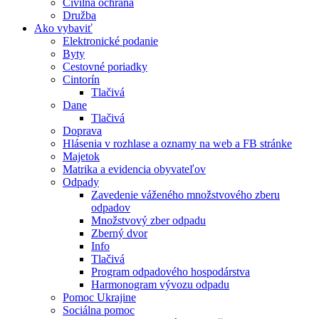
Civilná ochrana
Družba
Ako vybaviť
Elektronické podanie
Byty
Cestovné poriadky
Cintorín
Tlačivá
Dane
Tlačivá
Doprava
Hlásenia v rozhlase a oznamy na web a FB stránke
Majetok
Matrika a evidencia obyvateľov
Odpady
Zavedenie váženého množstvového zberu
odpadov
Množstvový zber odpadu
Zberný dvor
Info
Tlačivá
Program odpadového hospodárstva
Harmonogram vývozu odpadu
Pomoc Ukrajine
Sociálna pomoc