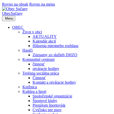
Rovno na obsah
Rovno na menu
Obec
Sučany
Menu
OBEC
Život v obci
AKTUALITY
Kalendár akcií
Hlásenia miestneho rozhlasu
Hasiči
Záznamy zo služieb DHZO
Komunitné centrum
činnosť
otváracie hodiny
Terénna sociálna práca
Činnosť
Kontakt a otváracie hodiny
Knižnica
Kultúra a šport
Spoločenské organizácie
Športové kluby
Prenájom športovísk
Cvičisko pre psov