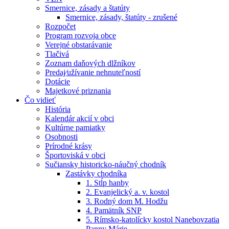
Smernice, zásady a štatúty
Smernice, zásady, štatúty - zrušené
Rozpočet
Program rozvoja obce
Verejné obstarávanie
Tlačivá
Zoznam daňových dlžníkov
Predaj⁄užívanie nehnuteľností
Dotácie
Majetkové priznania
Čo vidieť
História
Kalendár akcií v obci
Kultúrne pamiatky
Osobnosti
Prírodné krásy
Športoviská v obci
Sučiansky historicko-náučný chodník
Zastávky chodníka
1. Stĺp hanby
2. Evanjelický a. v. kostol
3. Rodný dom M. Hodžu
4. Pamätník SNP
5. Rímsko-katolícky kostol Nanebovzatia
Panny Márie