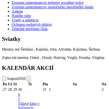
Zoznam zamestnancov terénnej sociálnej práce
Zoznam zamestnancov spoločného stavebného úradu
Anketa
Napíšte nám
Úrady a inštitúcie
Ochrana osobných údajov
Dôležité telefónne čísla
Sviatky
Meniny má
Štefánia
, Kajetán, Afra, Afrodita, Kajetána, Štefana
Zajtra má meniny
Oskár
, Donát, Hartvig, Virgín, Donáta, Virgínia
KALENDÁR AKCIÍ
August
2026
Po
Ut
St
Št
Pia
So
Ne
27
28
29
30
31
1
2
6
1
Túlavé kino v
Sučanoch: