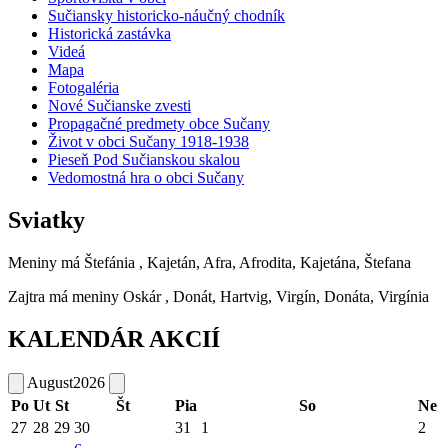
Sučiansky historicko-náučný chodník
Historická zastávka
Videá
Mapa
Fotogaléria
Nové Sučianske zvesti
Propagačné predmety obce Sučany
Život v obci Sučany 1918-1938
Pieseň Pod Sučianskou skalou
Vedomostná hra o obci Sučany
Sviatky
Meniny má
Štefánia
, Kajetán, Afra, Afrodita, Kajetána, Štefana
Zajtra má meniny
Oskár
, Donát, Hartvig, Virgín, Donáta, Virgínia
KALENDÁR AKCIÍ
August
2026
Po
Ut
St
Št
Pia
So
Ne
27
28
29
30
31
1
2