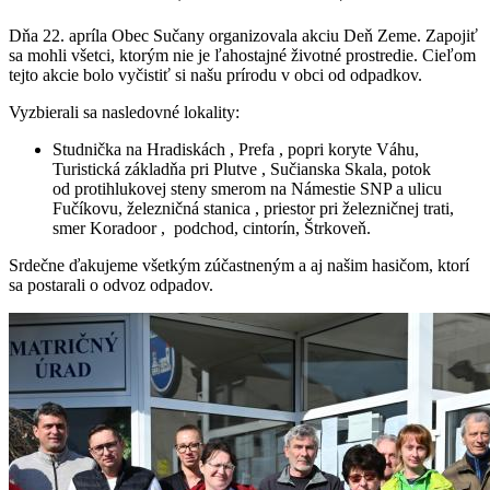
Dňa 22. apríla Obec Sučany organizovala akciu Deň Zeme. Zapojiť
sa mohli všetci, ktorým nie je ľahostajné životné prostredie. Cieľom
tejto akcie bolo vyčistiť si našu prírodu v obci od odpadkov.
Vyzbierali sa nasledovné lokality:
Studnička na Hradiskách , Prefa , popri koryte Váhu,
Turistická základňa pri Plutve , Sučianska Skala, potok
od protihlukovej steny smerom na Námestie SNP a ulicu
Fučíkovu, železničná stanica , priestor pri železničnej trati,
smer Koradoor , podchod, cintorín, Štrkoveň.
Srdečne ďakujeme všetkým zúčastneným a aj našim hasičom, ktorí
sa postarali o odvoz odpadov.