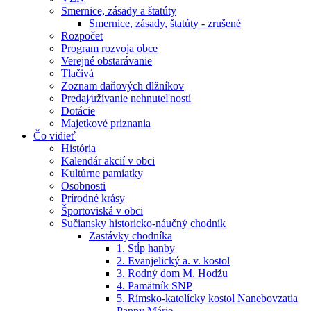
Smernice, zásady a štatúty
Smernice, zásady, štatúty - zrušené
Rozpočet
Program rozvoja obce
Verejné obstarávanie
Tlačivá
Zoznam daňových dlžníkov
Predaj⁄užívanie nehnuteľností
Dotácie
Majetkové priznania
Čo vidieť
História
Kalendár akcií v obci
Kultúrne pamiatky
Osobnosti
Prírodné krásy
Športoviská v obci
Sučiansky historicko-náučný chodník
Zastávky chodníka
1. Stĺp hanby
2. Evanjelický a. v. kostol
3. Rodný dom M. Hodžu
4. Pamätník SNP
5. Rímsko-katolícky kostol Nanebovzatia
Panny Márie