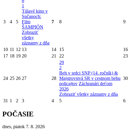
6
1
Túlavé kino v
Sučanoch:
3
4
5
Film
7
8
9
ŠAMPIÓN
Zobraziť
všetky
záznamy z dňa
10
11
12
13
14
15
16
17
18
19
20
21
22
23
29
2
Beh v srdci SNP (14. ročník) &
24
25
26
27
28
Majstrovstvá SR v cestnom behu
30
policajtov
Záchranári deťom
2026
Zobraziť všetky záznamy z dňa
31
1
2
3
4
5
6
POČASIE
dnes, piatok 7. 8. 2026