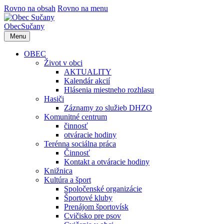
Rovno na obsah
Rovno na menu
Obec
Sučany
Menu
OBEC
Život v obci
AKTUALITY
Kalendár akcií
Hlásenia miestneho rozhlasu
Hasiči
Záznamy zo služieb DHZO
Komunitné centrum
činnosť
otváracie hodiny
Terénna sociálna práca
Činnosť
Kontakt a otváracie hodiny
Knižnica
Kultúra a šport
Spoločenské organizácie
Športové kluby
Prenájom športovísk
Cvičisko pre psov