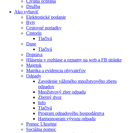
Civilná ochrana
Družba
Ako vybaviť
Elektronické podanie
Byty
Cestovné poriadky
Cintorín
Tlačivá
Dane
Tlačivá
Doprava
Hlásenia v rozhlase a oznamy na web a FB stránke
Majetok
Matrika a evidencia obyvateľov
Odpady
Zavedenie váženého množstvového zberu
odpadov
Množstvový zber odpadu
Zberný dvor
Info
Tlačivá
Program odpadového hospodárstva
Harmonogram vývozu odpadu
Pomoc Ukrajine
Sociálna pomoc