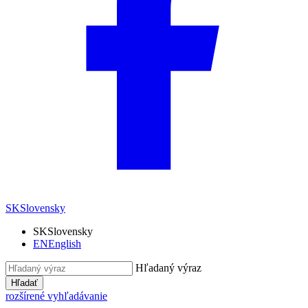
SK
Slovensky
SK
Slovensky
EN
English
Hľadaný výraz
Hľadať
rozšírené vyhľadávanie