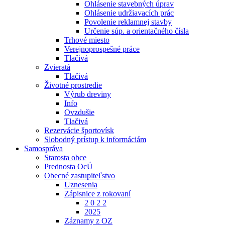
Ohlásenie stavebných úprav
Ohlásenie udržiavacích prác
Povolenie reklamnej stavby
Určenie súp. a orientačného čísla
Trhové miesto
Verejnoprospešné práce
Tlačivá
Zvieratá
Tlačivá
Životné prostredie
Výrub dreviny
Info
Ovzdušie
Tlačivá
Rezervácie športovísk
Slobodný prístup k informáciám
Samospráva
Starosta obce
Prednosta OcÚ
Obecné zastupiteľstvo
Uznesenia
Zápisnice z rokovaní
2 0 2 2
2025
Záznamy z OZ