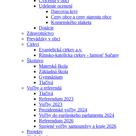
Cvičenia v obci
Udelenie ocenení
Darcovia krvi
Ceny obce a ceny starostu obce
Komenského plaketa
Dotácie
Zdravotníctvo
Prevádzky v obci
Cirkvi
Evanjelická cirkev a.v.
Rímsko-katolícka cirkev - farnosť Sučany
Školstvo
Materská škola
Základná škola
Gymnázium
Tlačivá
Voľby a referendá
Tlačivá
Referendum 2023
Voľby 2023
Prezidentské voľby 2024
Voľby do európskeho parlamentu 2024
Referendum 2026
Spojené voľby samosprávy a kraje 2026
Projekty