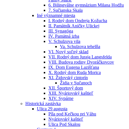
6. Bilingválne gymnázium Milana Hodžu
7. Sučianska Skala
Iné významné miesta
I. Rodný dom Ondreja Kožucha
II. Pamätník Aničky Ulickej
III. Synagóga
IV. Pamätná izba
V. Schulzova vila
Va. Schulzova tehelňa
VI. Nový soľný sklad
VII. Rodný dom Juraja Langsfelda
VIII. Budova rodiny Dvoráčkovcov
IX. Dom Eugena Lazišťana
X. Rodný dom Ruda Morica
XI. Židovský cintorín
Židia v Sučanoch
XII. Športový dom
XIII. Nyáriovský kaštieľ
XIV. Sypárne
Historická zastávka
Ulica 29 augusta
Píla pod Kečkou pri Váhu
Nyáriovský kaštieľ
Ulica Pod Skalou