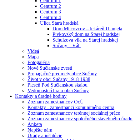
Centrum 1
Centrum 2
Centrum 3
Centrum 4
Ulica Stará hradská
Dom Milcovcov – lekáreň U anjela
Pivkovský dom na Starej hradskej
Schulzova vila na Starej hradskej
Sučany – Váh
Videá
Mapa
Fotogaléria
Nové Sučianske zvesti
Propagačné predmety obce Sučany
Život v obci Sučany 1918-1938
Pieseň Pod Sučianskou skalou
Vedomostná hra o obci Sučany
Kontakty a úradné hodiny
Zoznam zamestnancov OcÚ
Kontakty - zamestnanci komunitného centra
Zoznam zamestnancov terénnej sociálnej práce
Zoznam zamestnancov spoločného stavebného úradu
Anketa
Napíšte nám
Úrady a inštitúcie